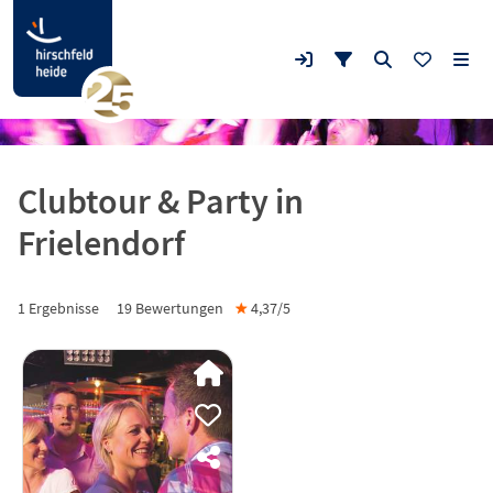
Clubtour & Party in
Frielendorf
1 Ergebnisse
19
Bewertungen
★
4,37/
5