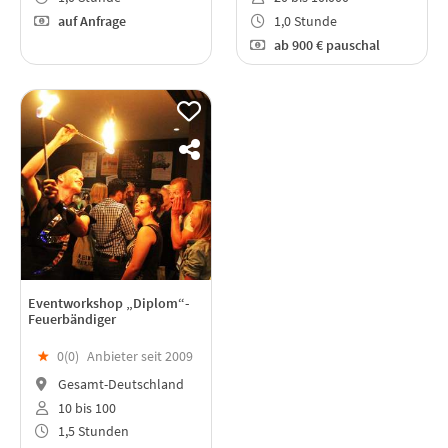
auf Anfrage
1,0 Stunde
ab
900 €
pauschal
Eventworkshop „Diplom“-
Feuerbändiger
★
0(
0
)
Anbieter seit 2009
Gesamt-Deutschland
10 bis 100
1,5 Stunden