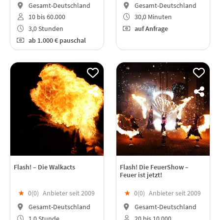
Gesamt-Deutschland
Gesamt-Deutschland
10 bis 60.000
30,0 Minuten
3,0 Stunden
auf Anfrage
ab
1.000 €
pauschal
Flash! – Die Walkacts
Flash! Die FeuerShow –
Feuer ist jetzt!
★
0(
0
)
Anbieter seit 2009
★
0(
0
)
Anbieter seit 2009
Gesamt-Deutschland
Gesamt-Deutschland
1,0 Stunde
20 bis 10.000