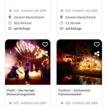
★
0(
0
)
Anbieter seit 2009
★
0(
0
)
Anbieter seit 2009
Gesamt-Deutschland
Gesamt-Deutschland
30,0 Minuten
1,0 Stunde
auf Anfrage
auf Anfrage
Flash! – Das feurige
Fiurfaro! – Archaischer
Dinnerarrangement
Flammenzauber
★
0(
0
)
Anbieter seit 2009
★
0(
0
)
Anbieter seit 2009