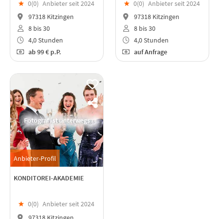
★
0(
0
)
Anbieter seit 2024
★
0(
0
)
Anbieter seit 2024
97318 Kitzingen
97318 Kitzingen
8 bis 30
8 bis 30
4,0 Stunden
4,0 Stunden
ab
99 €
p.P.
auf Anfrage
Fotograf ist unterwegs
Anbieter-Profil
KONDITOREI-AKADEMIE
★
0(
0
)
Anbieter seit 2024
97318 Kitzingen