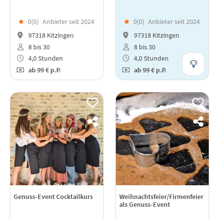
★
0(
0
)
Anbieter seit 2024
★
0(
0
)
Anbieter seit 2024
97318 Kitzingen
97318 Kitzingen
8 bis 30
8 bis 30
4,0 Stunden
4,0 Stunden
ab
99 €
p.P.
ab
99 €
p.P.
Genuss-Event Cocktailkurs
Weihnachtsfeier/Firmenfeier
als Genuss-Event