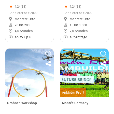
★
4,24(
18
)
★
4,24(
18
)
Anbieter seit 2009
Anbieter seit 2009
mehrere Orte
mehrere Orte
20 bis 200
15 bis 1.000
4,0 Stunden
2,0 Stunden
ab
75 €
p.P.
auf Anfrage
Anbieter-Profil
Drohnen Workshop
Montée Germany