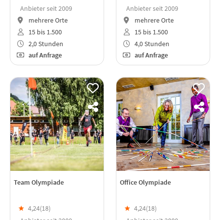
Anbieter seit 2009
Anbieter seit 2009
mehrere Orte
mehrere Orte
15 bis 1.500
15 bis 1.500
2,0 Stunden
4,0 Stunden
auf Anfrage
auf Anfrage
Team Olympiade
Office Olympiade
★
4,24(
18
)
★
4,24(
18
)