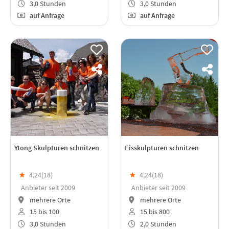
3,0 Stunden
3,0 Stunden
auf Anfrage
auf Anfrage
Ytong Skulpturen schnitzen
Eisskulpturen schnitzen
★
4,24(
18
)
★
4,24(
18
)
Anbieter seit 2009
Anbieter seit 2009
mehrere Orte
mehrere Orte
15 bis 100
15 bis 800
3,0 Stunden
2,0 Stunden