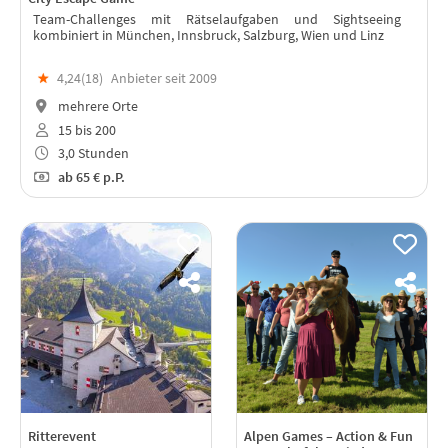
Team-Challenges mit Rätselaufgaben und Sightseeing
kombiniert in München, Innsbruck, Salzburg, Wien und Linz
★
4,24(
18
)
Anbieter seit 2009
mehrere Orte
15 bis 200
3,0 Stunden
ab
65 €
p.P.
Ritterevent
Alpen Games – Action & Fun