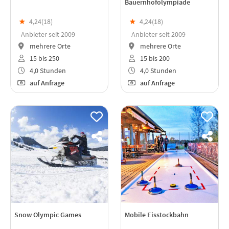
Bauernhofolympiade
★
4,24(
18
)
★
4,24(
18
)
Anbieter seit 2009
Anbieter seit 2009
mehrere Orte
mehrere Orte
15 bis 250
15 bis 200
4,0 Stunden
4,0 Stunden
auf Anfrage
auf Anfrage
Snow Olympic Games
Mobile Eisstockbahn