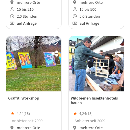
mehrere Orte
mehrere Orte
15 bis 210
15 bis 500
2,0 Stunden
5,0 Stunden
auf Anfrage
auf Anfrage
Graffiti Workshop
Wildbienen Insektenhotels
bauen
★
4,24(
18
)
★
4,24(
18
)
Anbieter seit 2009
Anbieter seit 2009
mehrere Orte
mehrere Orte