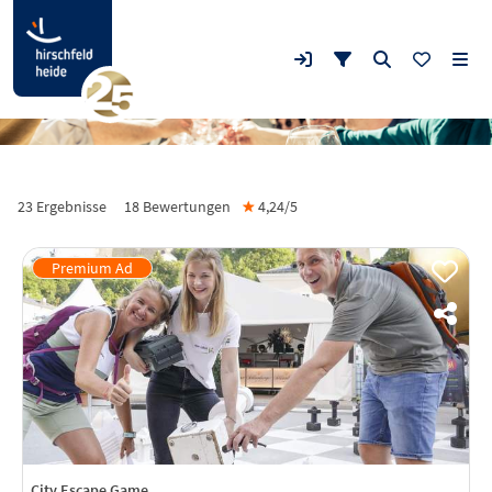
23 Ergebnisse
18
Bewertungen
★
4,24/
5
City Escape Game