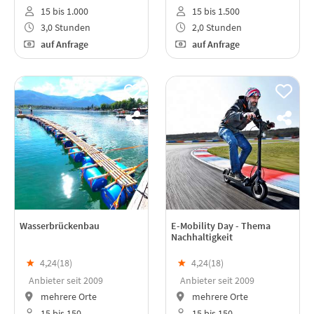
15 bis 1.000
15 bis 1.500
3,0 Stunden
2,0 Stunden
auf Anfrage
auf Anfrage
Wasserbrückenbau
E-Mobility Day - Thema
Nachhaltigkeit
★
4,24(
18
)
★
4,24(
18
)
Anbieter seit 2009
Anbieter seit 2009
mehrere Orte
mehrere Orte
15 bis 150
15 bis 150