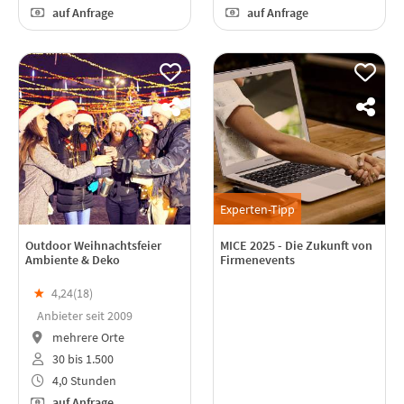
auf Anfrage
auf Anfrage
Experten-Tipp
Outdoor Weihnachtsfeier
MICE 2025 - Die Zukunft von
Ambiente & Deko
Firmenevents
★
4,24(
18
)
Anbieter seit 2009
mehrere Orte
30 bis 1.500
4,0 Stunden
auf Anfrage