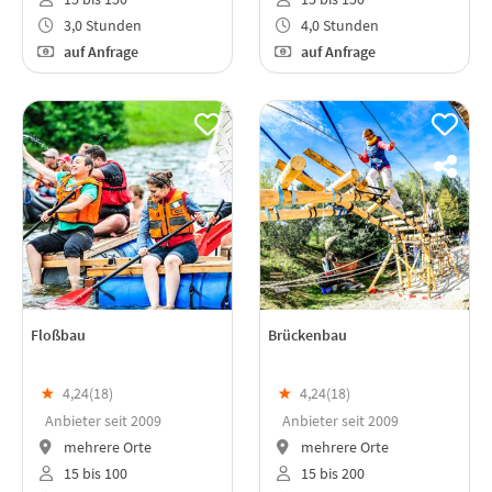
3,0 Stunden
4,0 Stunden
auf Anfrage
auf Anfrage
Floßbau
Brückenbau
★
4,24(
18
)
★
4,24(
18
)
Anbieter seit 2009
Anbieter seit 2009
mehrere Orte
mehrere Orte
15 bis 100
15 bis 200