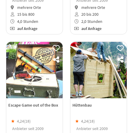
Anbieter seit 2009
Anbieter seit 2009
mehrere Orte
mehrere Orte
15 bis 800
20 bis 200
4,0 Stunden
2,0 Stunden
auf Anfrage
auf Anfrage
Escape Game out of the Box
Hüttenbau
★
4,24(
18
)
★
4,24(
18
)
Anbieter seit 2009
Anbieter seit 2009