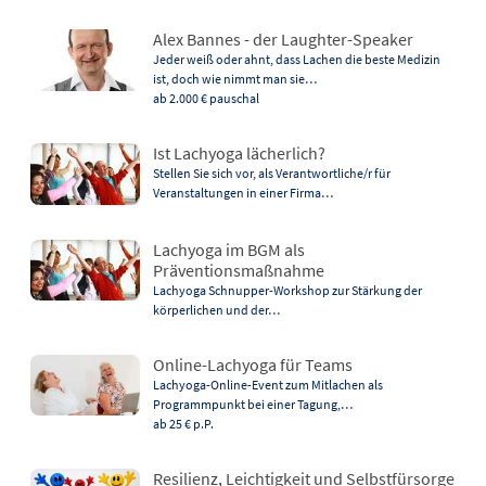
Alex Bannes - der Laughter-Speaker
Jeder weiß oder ahnt, dass Lachen die beste Medizin
ist, doch wie nimmt man sie…
ab 2.000 €
pauschal
Ist Lachyoga lächerlich?
Stellen Sie sich vor, als Verantwortliche/r für
Veranstaltungen in einer Firma…
Lachyoga im BGM als
Präventionsmaßnahme
Lachyoga Schnupper-Workshop zur Stärkung der
körperlichen und der…
Online-Lachyoga für Teams
Lachyoga-Online-Event zum Mitlachen als
Programmpunkt bei einer Tagung,…
ab 25 €
p.P.
Resilienz, Leichtigkeit und Selbstfürsorge