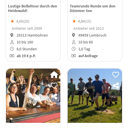
Lustige Boßeltour durch den
Teamrunde Runde um den
Heidewald!
Dümmer See
★
4,66(
26
)
★
4,84(
15
)
Anbieter seit 2009
Anbieter seit 2013
29313 Hambühren
49459 Lembruch
10 bis 160
10 bis 60
6,0 Stunden
1,0 Tag
ab
19 €
p.P.
auf Anfrage