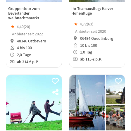
Gruppentour zum
Ihr Teamausflug: Harzer
Beverländer
Höhenflüge
Weihnachtsmarkt
★
4,72(
63
)
★
4,40(
20
)
Anbieter seit 2020
Anbieter seit 2022
06484 Quedlinburg
48346 Ostbevern
10 bis 100
4 bis 100
1,0 Tag
2,0 Tage
ab
115 €
p.P.
ab
214 €
p.P.