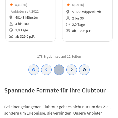
★
4,40(
20
)
★
4,95(
16
)
Anbieter seit 2022
51688 Wipperfürth
48143 Münster
2 bis 30
4 bis 100
2,0 Tage
3,0 Tage
ab
135 €
p.P.
ab
329 €
p.P.
178 Ergebnisse auf 12 Seiten
1
Spannende Formate für Ihre Clubtour
Bei einer gelungenen Clubtour geht es nicht nur um das Ziel,
sondern um Erlebnisse, die verbinden. Unsere Anbieter