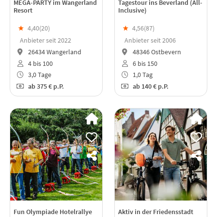
MEGA-PARTY im Wangerland
Tagestour ins Beverland (All-
Resort
Inclusive)
★
4,40(
20
)
★
4,56(
87
)
Anbieter seit 2022
Anbieter seit 2006
26434 Wangerland
48346 Ostbevern
4 bis 100
6 bis 150
3,0 Tage
1,0 Tag
ab
375 €
p.P.
ab
140 €
p.P.
Fun Olympiade Hotelrallye
Aktiv in der Friedensstadt