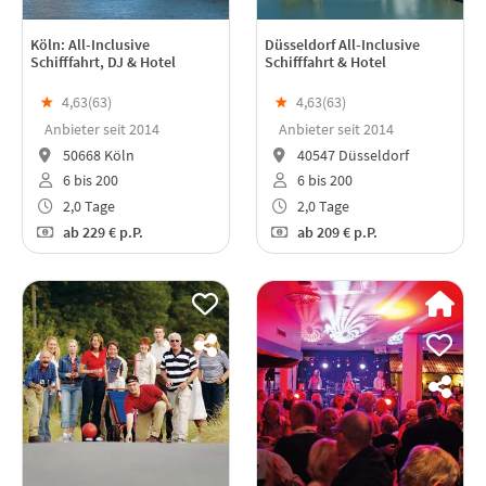
Köln: All-Inclusive
Düsseldorf All-Inclusive
Schifffahrt, DJ & Hotel
Schifffahrt & Hotel
★
4,63(
63
)
★
4,63(
63
)
Anbieter seit 2014
Anbieter seit 2014
50668 Köln
40547 Düsseldorf
6 bis 200
6 bis 200
2,0 Tage
2,0 Tage
ab
229 €
p.P.
ab
209 €
p.P.