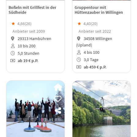
Boßeln mit Grillfest in der
Gruppentour mit
Südheide
Hüttenzauber in Willingen
★
4,66(
26
)
★
4,40(
20
)
Anbieter seit 2009
Anbieter seit 2022
29313 Hambühren
34508 Willingen
(Upland)
10 bis 200
4 bis 100
5,0 Stunden
3,0 Tage
ab
19 €
p.P.
ab
459 €
p.P.