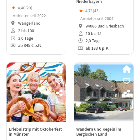
Niederbayern
★
4,40(
20
)
★
4,71(
43
)
Anbieter seit 2022
Anbieter seit 2004
Wangerland
94086 Bad Griesbach
2 bis 100
10 bis 15
3,0 Tage
2,0 Tage
ab
345 €
p.P.
ab
183 €
p.P.
Erlebnistrip mit Oktoberfest
Wandern und Kegeln im
in Münster
Bergischen Land