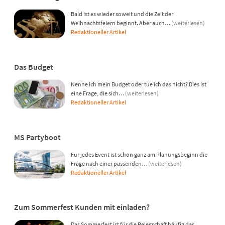
Bald ist es wieder soweit und die Zeit der
Weihnachtsfeiern beginnt. Aber auch…
(weiterlesen)
Redaktioneller Artikel
Das Budget
Nenne ich mein Budget oder tue ich das nicht? Dies ist
eine Frage, die sich…
(weiterlesen)
Redaktioneller Artikel
MS Partyboot
Für jedes Event ist schon ganz am Planungsbeginn die
Frage nach einer passenden…
(weiterlesen)
Redaktioneller Artikel
Zum Sommerfest Kunden mit einladen?
Das Sommerfest ist für die Belegschaft häufig das