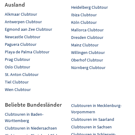
Ausland
Heidelberg Clubtour
Alkmaar Clubtour
Ibiza Clubtour
Antwerpen Clubtour
Köln Clubtour
Egmond aan Zee Clubtour
Mallorca Clubtour
Newcastle Clubtour
Dresden Clubtour
Paguera Clubtour
Mainz Clubtour
Playa de Palma Clubtour
Willingen Clubtour
Prag Clubtour
Oberhof Clubtour
Oslo Clubtour
Nürnberg Clubtour
St. Anton Clubtour
Tiel Clubtour
Wien Clubtour
Beliebte Bundesländer
Clubtouren in Mecklenburg-
Vorpommern
Clubtouren in Baden-
Clubtouren im Saarland
Württemberg
Clubtouren in Sachsen
Clubtouren in Niedersachsen
Clubtouren in Schleswig-