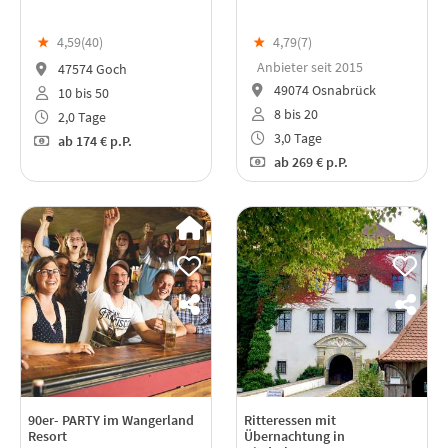
★
4,59(
40
)
★
4,79(
7
)
Anbieter seit 2015
47574 Goch
49074 Osnabrück
10 bis 50
8 bis 20
2,0 Tage
3,0 Tage
ab
174 €
p.P.
ab
269 €
p.P.
90er- PARTY im Wangerland
Ritteressen mit
Resort
Übernachtung in