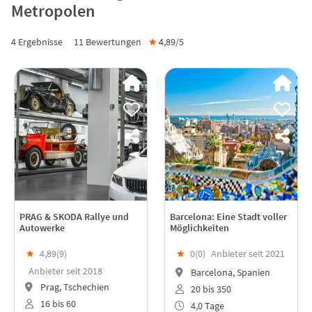
Metropolen
4 Ergebnisse
11
Bewertungen
★
4,89/
5
PRAG & SKODA Rallye und
Barcelona: Eine Stadt voller
Autowerke
Möglichkeiten
★
4,89(
9
)
★
0(
0
)
Anbieter seit 2021
Anbieter seit 2018
Barcelona, Spanien
Prag, Tschechien
20 bis 350
16 bis 60
4,0 Tage