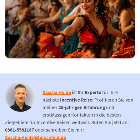
Sascha Heide
ist Ihr
Experte
für Ihre
nächste
Incentive Reise
: Profitieren Sie von
meiner
25-jährigen Erfahrung
und
erstklassigen Kontakten in die besten
Zielgebiete für Incentive Reisen weltweit. Rufen Sie jetzt an:
0361-5581187
oder schreiben Sie mir
:
Sascha.Heide@hirschfeld.de