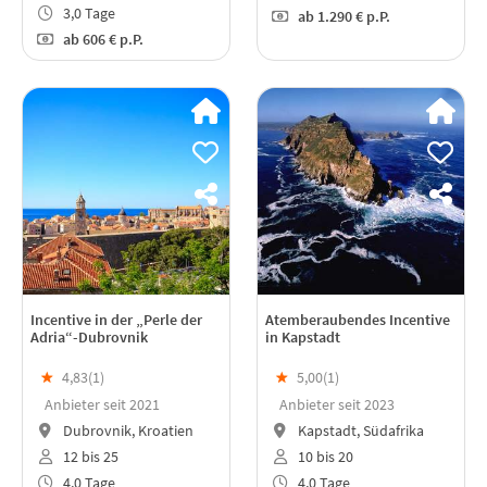
3,0 Tage
ab
1.290 €
p.P.
ab
606 €
p.P.
Incentive in der „Perle der
Atemberaubendes Incentive
Adria“-Dubrovnik
in Kapstadt
★
4,83(
1
)
★
5,00(
1
)
Anbieter seit 2021
Anbieter seit 2023
Dubrovnik, Kroatien
Kapstadt, Südafrika
12 bis 25
10 bis 20
4,0 Tage
4,0 Tage