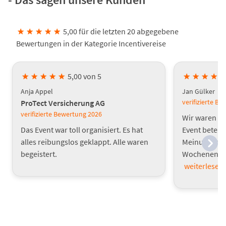
★
★
★
★
★
5,00 für die letzten 20 abgegebene
Bewertungen in der Kategorie Incentivereise
★
★
★
★
★
5,00 von 5
★
★
★
★
Anja Appel
Jan Gülker
verifizierte B
ProTect Versicherung AG
verifizierte Bewertung
2026
Wir waren mi
Das Event war toll organisiert. Es hat
Event beteili
alles reibungslos geklappt. Alle waren
Meinung, das
begeistert.
Wochenende w
weiterlesen