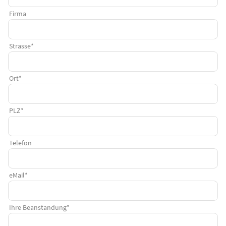
Firma
Strasse
*
Ort
*
PLZ
*
Telefon
eMail
*
Ihre Beanstandung
*