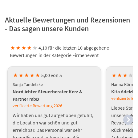
Aktuelle Bewertungen und Rezensionen
- Das sagen unsere Kunden
★
★
★
★
★
4,10 für die letzten 10 abgegebene
Bewertungen in der Kategorie Firmenevent
★
★
★
★
★
5,00 von 5
★
★
★
★
Sonja Tandetzke
Hanna Körner
Nordlichter Steuerberater Kerz &
Kita Adelzh
verifizierte B
Partner mbB
verifizierte Bewertung
2026
Liebes Statt
Wir haben uns gut aufgehoben gefühlt,
unseren Bet
die Location war schön und gut
Revue passie
erreichbar. Das Personal war sehr
Rückmeldunge
freundlich und aufmerksam. Wir
Aufgabenstel