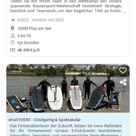
Treten Sie mit Ihrem Team in den Wettkampf ein! Unsere
spannende Wassersport-Meisterschaft kombiniert Strategie,
Geschick und Teamwork, um den begehrten Titel zu holen.
Wer wird Champion der Wellen?
★
5,00(
2
)
Anbieter seit 2025
19395 Plau am See
4 bis 50
6,0 Stunden
ab
100 €
p.P.
eFoil EVENT - Einzigartig & Spektakulär
Das Firmenabenteuer der Zukunft. Setzen Sie neue Maßstäbe
für Ihr Firmenevent! Unsere E-Foil-Events kombinieren
Innovation, Sensation und unvergessliche Team-Momente –