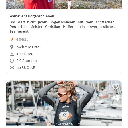
Teamevent Bogenschießen
Das darf nicht jeder: Bogenschießen mit dem achtfachen
Deutschen Meister Christian Kuffer - ein unvergessliches
Teamevent
★
4,94(
25
)
mehrere Orte
10 bis 180
2,0 Stunden
ab
38 €
p.P.