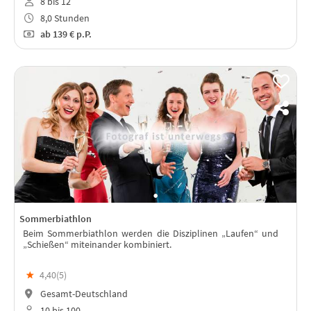
8 bis 12
8,0 Stunden
ab
139 €
p.P.
Sommerbiathlon
Beim Sommerbiathlon werden die Disziplinen „Laufen“ und
„Schießen“ miteinander kombiniert.
★
4,40(
5
)
Gesamt-Deutschland
10 bis 100