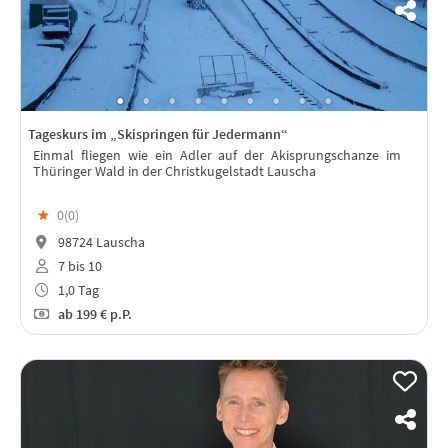
Tageskurs im „Skispringen für Jedermann“
Einmal fliegen wie ein Adler auf der Akisprungschanze im
Thüringer Wald in der Christkugelstadt Lauscha
★
0(
0
)
98724 Lauscha
7 bis 10
1,0 Tag
ab
199 €
p.P.