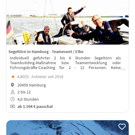
Segeltörn in Hamburg - Teamevent / Elbe
Individuell geführter 2 bis 6 Stunden Segeltörn als
Teambuilding-Maßnahme bzw. Teamentwicklung oder
Führungskräfte-Coaching für 2 - 12 Personen. Keine
Vorkenntnisse nötig und ohne Alterseinschränkung.
★
4,80(
5
)
Anbieter seit 2018
20459 Hamburg
2 bis 12
4,0 Stunden
ab
1.594 €
pauschal