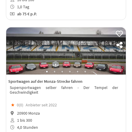
1,0 Tag
ab
75 €
p.P.
Sportwagen auf der Monza-Strecke fahren
Supersportwagen selber fahren - Der Tempel der
Geschwindigkeit
★
0(
0
)
Anbieter seit 2022
20900 Monza
1 bis 300
4,0 Stunden