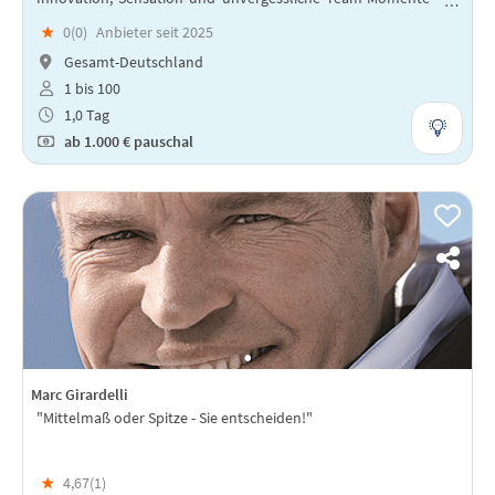
eine Erfahrung, die Ihre Mitarbeiter motiviert und begeistert.
★
0(
0
)
Anbieter seit 2025
Gesamt-Deutschland
1 bis 100
1,0 Tag
ab
1.000 €
pauschal
Marc Girardelli
"Mittelmaß oder Spitze - Sie entscheiden!"
★
4,67(
1
)