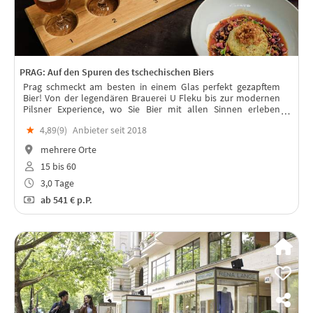
PRAG: Auf den Spuren des tschechischen Biers
Prag schmeckt am besten in einem Glas perfekt gezapftem
Bier! Von der legendären Brauerei U Fleku bis zur modernen
Pilsner Experience, wo Sie Bier mit allen Sinnen erleben
können, und das alles vor der wunderschönen Kulisse des
★
4,89(
9
)
Anbieter seit 2018
historischen Prags.
mehrere Orte
15 bis 60
3,0 Tage
ab
541 €
p.P.