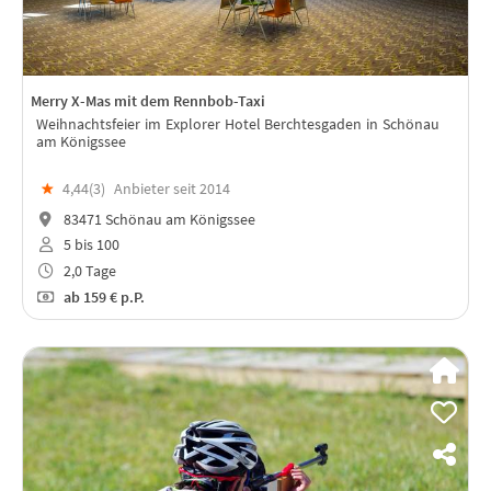
Merry X-Mas mit dem Rennbob-Taxi
Weihnachtsfeier im Explorer Hotel Berchtesgaden in Schönau
am Königssee
★
4,44(
3
)
Anbieter seit 2014
83471 Schönau am Königssee
5 bis 100
2,0 Tage
ab
159 €
p.P.