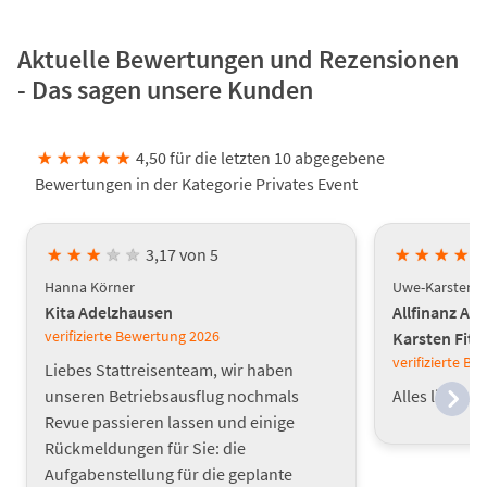
Aktuelle Bewertungen und Rezensionen
- Das sagen unsere Kunden
★
★
★
★
★
4,50 für die letzten 10 abgegebene
Bewertungen in der Kategorie Privates Event
★
★
★
★
★
3,17 von 5
★
★
★
★
Hanna Körner
Uwe-Karsten F
Kita Adelzhausen
Allfinanz AG
verifizierte Bewertung
2026
Karsten Fitz
verifizierte B
Liebes Stattreisenteam, wir haben
unseren Betriebsausflug nochmals
Alles lief sup
Revue passieren lassen und einige
Rückmeldungen für Sie: die
Aufgabenstellung für die geplante