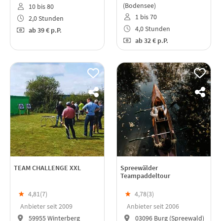
(Bodensee)
10 bis 80
1 bis 70
2,0 Stunden
4,0 Stunden
ab
39 €
p.P.
ab
32 €
p.P.
TEAM CHALLENGE XXL
Spreewälder
Teampaddeltour
★
4,81(
7
)
★
4,78(
3
)
Anbieter seit 2009
Anbieter seit 2006
59955 Winterberg
03096 Burg (Spreewald)