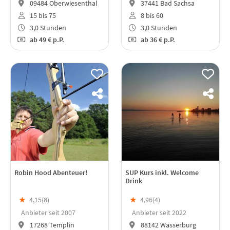
09484 Oberwiesenthal
37441 Bad Sachsa
15 bis 75
8 bis 60
3,0 Stunden
3,0 Stunden
ab
49 €
p.P.
ab
36 €
p.P.
Robin Hood Abenteuer!
SUP Kurs inkl. Welcome
Drink
★
4,15(
8
)
★
4,96(
4
)
Anbieter seit 2007
Anbieter seit 2022
17268 Templin
88142 Wasserburg