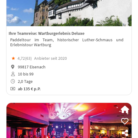
Ihre Teamreise: Wartburgerlebnis Deluxe
Paddeltour im Team, historischer Luther-Schmaus und
Erlebnistour Wartburg
★
4,72(
63
)
Anbieter seit 2020
99817 Eisenach
10 bis 99
2,0 Tage
ab
135 €
p.P.