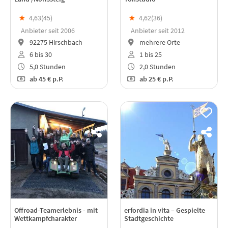
★
4,63(
45
)
★
4,62(
36
)
Anbieter seit 2006
Anbieter seit 2012
92275 Hirschbach
mehrere Orte
6 bis 30
1 bis 25
5,0 Stunden
2,0 Stunden
ab
45 €
p.P.
ab
25 €
p.P.
Offroad-Teamerlebnis - mit
erfordia in vita – Gespielte
Wettkampfcharakter
Stadtgeschichte