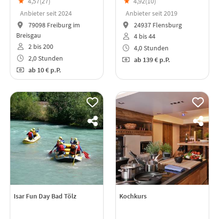
★
4,57(
27
)
★
4,92(
10
)
Anbieter seit 2024
Anbieter seit 2019
79098 Freiburg im
24937 Flensburg
Breisgau
4 bis 44
2 bis 200
4,0 Stunden
2,0 Stunden
ab
139 €
p.P.
ab
10 €
p.P.
Isar Fun Day Bad Tölz
Kochkurs