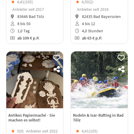
★
4,41(
105
)
★
4,50(
2
)
Anbieter seit 2017
Anbieter seit 2016
83646 Bad Tölz
82435 Bad Bayersoien
8 bis 50
4 bis 12
1,0 Tag
4,0 Stunden
ab
109 €
p.P.
ab
65 €
p.P.
Antikes Papiermaché - Sie
Rodeln & Isar-Rafting in Bad
machen es selbst!
Tölz
★
0(
0
)
Anbieter seit 2022
★
4,41(
105
)