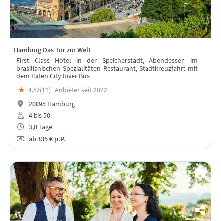
Hamburg Das Tor zur Welt
First Class Hotel in der Speicherstadt, Abendessen im
brasilianischen Spezialitäten Restaurant, Stadtkreuzfahrt mit
dem Hafen City River Bus
★
4,82(
11
)
Anbieter seit 2022
20095 Hamburg
4 bis 50
3,0 Tage
ab
335 €
p.P.