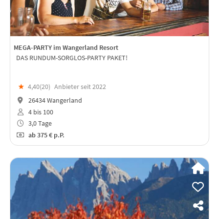
MEGA-PARTY im Wangerland Resort
DAS RUNDUM-SORGLOS-PARTY PAKET!
★
4,40(
20
)
Anbieter seit 2022
26434 Wangerland
4 bis 100
3,0 Tage
ab
375 €
p.P.