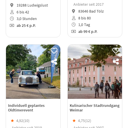
Anbieter seit 2017
19288 Ludwigslust
83646 Bad Tölz
6 bis 42
8 bis 80
3,0 Stunden
1,0 Tag
ab
25 €
p.P.
ab
99 €
p.P.
Individuell geplantes
Kulinarischer Stadtrundgang
Oldtimerevent
Weimar
★
4,92(
10
)
★
4,75(
12
)
Anbieter seit 2019
Anbieter seit 2007