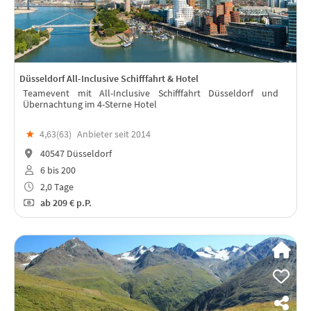
Düsseldorf All-Inclusive Schifffahrt & Hotel
Teamevent mit All-Inclusive Schifffahrt Düsseldorf und
Übernachtung im 4-Sterne Hotel
★
4,63(
63
)
Anbieter seit 2014
40547 Düsseldorf
6 bis 200
2,0 Tage
ab
209 €
p.P.