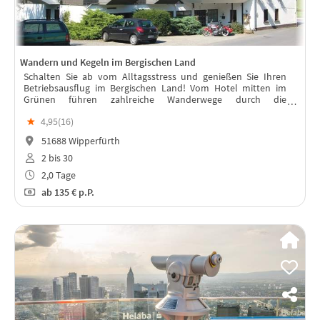
Wandern und Kegeln im Bergischen Land
Schalten Sie ab vom Alltagsstress und genießen Sie Ihren
Betriebsausflug im Bergischen Land! Vom Hotel mitten im
Grünen führen zahlreiche Wanderwege durch die
wunderschöne und abwechslungsreiche bergische
★
4,95(
16
)
Landschaft. Auch ein Spaziergang durch den
51688 Wipperfürth
2 bis 30
2,0 Tage
ab
135 €
p.P.