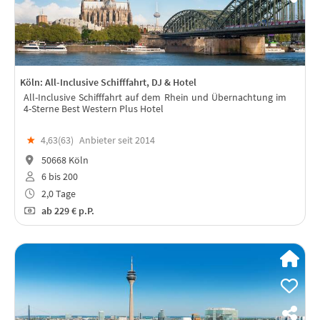
Köln: All-Inclusive Schifffahrt, DJ & Hotel
All-Inclusive Schifffahrt auf dem Rhein und Übernachtung im
4-Sterne Best Western Plus Hotel
★
4,63(
63
)
Anbieter seit 2014
50668 Köln
6 bis 200
2,0 Tage
ab
229 €
p.P.