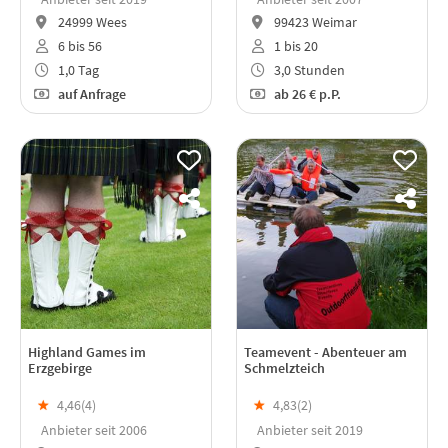
24999 Wees
99423 Weimar
6 bis 56
1 bis 20
1,0 Tag
3,0 Stunden
auf Anfrage
ab
26 €
p.P.
Highland Games im
Teamevent - Abenteuer am
Erzgebirge
Schmelzteich
★
4,46(
4
)
★
4,83(
2
)
Anbieter seit 2006
Anbieter seit 2019