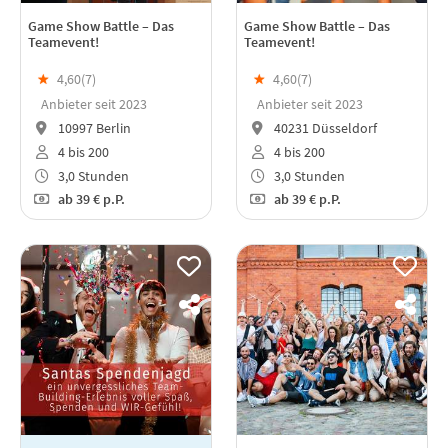
Game Show Battle – Das
Game Show Battle – Das
Teamevent!
Teamevent!
★
4,60(
7
)
★
4,60(
7
)
Anbieter seit 2023
Anbieter seit 2023
10997 Berlin
40231 Düsseldorf
4 bis 200
4 bis 200
3,0 Stunden
3,0 Stunden
ab
39 €
p.P.
ab
39 €
p.P.