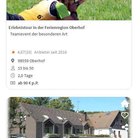
Erlebnistour in der Ferienregion Oberhof
Teamevent der besonderen Art
★
4,67(
10
)
Anbieter seit 2016
98559 Oberhof
15 bis 50
2,0 Tage
ab
90 €
p.P.