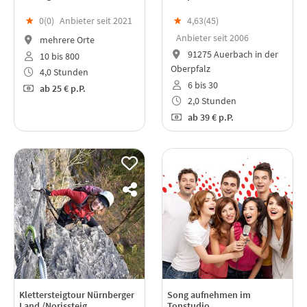
★
0(
0
)
Anbieter seit 2021
★
4,63(
45
)
Anbieter seit 2006
mehrere Orte
91275 Auerbach in der
10 bis 800
Oberpfalz
4,0 Stunden
6 bis 30
ab
25 €
p.P.
2,0 Stunden
ab
39 €
p.P.
Klettersteigtour Nürnberger
Song aufnehmen im
Land /Norissteig
Tonstudio