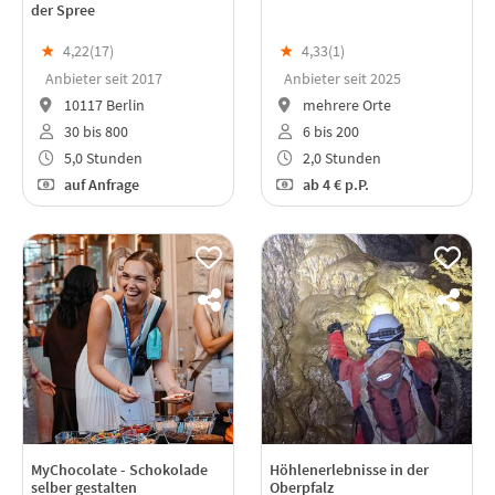
der Spree
★
4,22(
17
)
★
4,33(
1
)
Anbieter seit 2017
Anbieter seit 2025
10117 Berlin
mehrere Orte
30 bis 800
6 bis 200
5,0 Stunden
2,0 Stunden
auf Anfrage
ab
4 €
p.P.
MyChocolate - Schokolade
Höhlenerlebnisse in der
selber gestalten
Oberpfalz