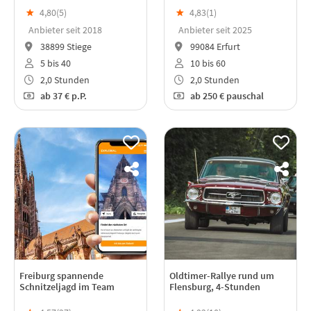
★
4,80(
5
)
★
4,83(
1
)
Anbieter seit 2018
Anbieter seit 2025
38899 Stiege
99084 Erfurt
5 bis 40
10 bis 60
2,0 Stunden
2,0 Stunden
ab
37 €
p.P.
ab
250 €
pauschal
Freiburg spannende
Oldtimer-Rallye rund um
Schnitzeljagd im Team
Flensburg, 4-Stunden