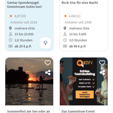
Santas Spendenjagd:
Rock Star für eine Nacht
Gemeinsam Gutes tun!
★
4,87(
16
)
★
4,64(
12
)
Anbieter seit 2018
Anbieter seit 2008
mehrere Orte
mehrere Orte
15 bis 20.000
10 bis 3.000
2,0 Stunden
3,0 Stunden
ab
25 €
p.P.
ab
99 €
p.P.
Sommerfest am See oder an
Das Gameshow-Event