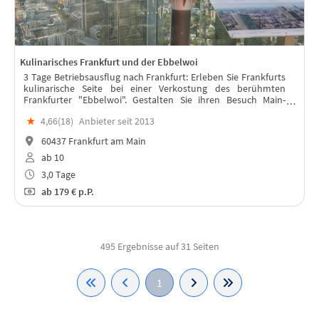
Kulinarisches Frankfurt und der Ebbelwoi
3 Tage Betriebsausflug nach Frankfurt: Erleben Sie Frankfurts
kulinarische Seite bei einer Verkostung des berühmten
Frankfurter "Ebbelwoi". Gestalten Sie ihren Besuch Main-
Metropole nach Ihren Wünschen - zu Fuß, mit Bus oder per
★
4,66(
18
)
Anbieter seit 2013
Schiff.
60437 Frankfurt am Main
ab 10
3,0 Tage
ab
179 €
p.P.
495 Ergebnisse auf 31 Seiten
1