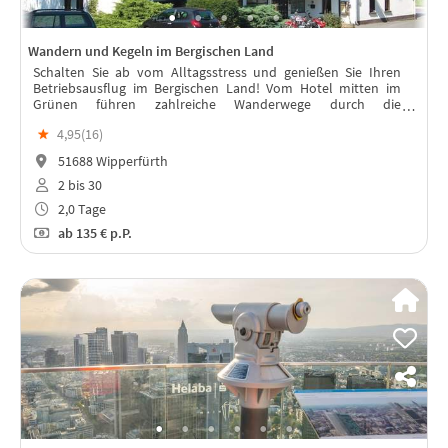
Wandern und Kegeln im Bergischen Land
Schalten Sie ab vom Alltagsstress und genießen Sie Ihren
Betriebsausflug im Bergischen Land! Vom Hotel mitten im
Grünen führen zahlreiche Wanderwege durch die
wunderschöne und abwechslungsreiche bergische
★
4,95(
16
)
Landschaft. Auch ein Spaziergang durch den
51688 Wipperfürth
2 bis 30
2,0 Tage
ab
135 €
p.P.