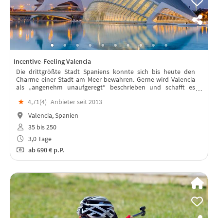
Incentive-Feeling Valencia
Die drittgrößte Stadt Spaniens konnte sich bis heute den
Charme einer Stadt am Meer bewahren. Gerne wird Valencia
als „angenehm unaufgeregt“ beschrieben und schafft es
trotzdem, seine Besucher vom ersten Moment an zu
★
4,71(
4
)
Anbieter seit 2013
begeistern
Valencia, Spanien
35 bis 250
3,0 Tage
ab
690 €
p.P.