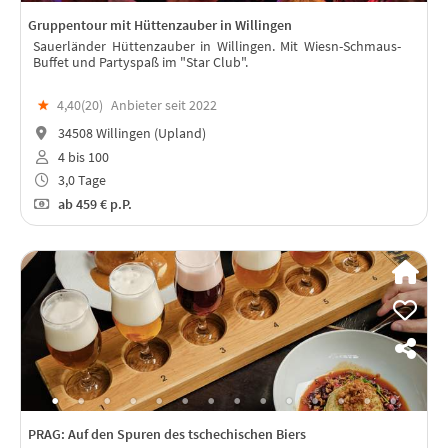
Gruppentour mit Hüttenzauber in Willingen
Sauerländer Hüttenzauber in Willingen. Mit Wiesn-Schmaus-
Buffet und Partyspaß im "Star Club".
★
4,40(
20
)
Anbieter seit 2022
34508 Willingen (Upland)
4 bis 100
3,0 Tage
ab
459 €
p.P.
PRAG: Auf den Spuren des tschechischen Biers