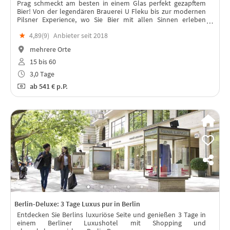
Prag schmeckt am besten in einem Glas perfekt gezapftem
Bier! Von der legendären Brauerei U Fleku bis zur modernen
Pilsner Experience, wo Sie Bier mit allen Sinnen erleben
können, und das alles vor der wunderschönen Kulisse des
★
4,89(
9
)
Anbieter seit 2018
historischen Prags.
mehrere Orte
15 bis 60
3,0 Tage
ab
541 €
p.P.
Berlin-Deluxe: 3 Tage Luxus pur in Berlin
Entdecken Sie Berlins luxuriöse Seite und genießen 3 Tage in
einem Berliner Luxushotel mit Shopping und