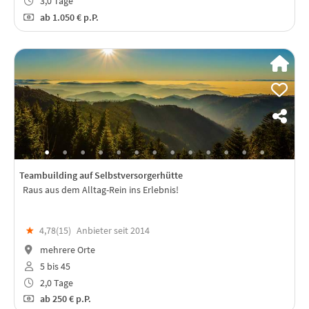
3,0 Tage
ab
1.050 €
p.P.
Teambuilding auf Selbstversorgerhütte
Raus aus dem Alltag-Rein ins Erlebnis!
★
4,78(
15
)
Anbieter seit 2014
mehrere Orte
5 bis 45
2,0 Tage
ab
250 €
p.P.