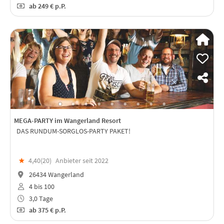
ab
249 €
p.P.
MEGA-PARTY im Wangerland Resort
DAS RUNDUM-SORGLOS-PARTY PAKET!
★
4,40(
20
)
Anbieter seit 2022
26434 Wangerland
4 bis 100
3,0 Tage
ab
375 €
p.P.