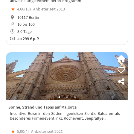
abwechslungsreichem Berlin-Programm.
★
4,66(
18
)
Anbieter seit 2013
10117 Berlin
10 bis 100
3,0 Tage
ab
299 €
p.P.
Sonne, Strand und Tapas auf Mallorca
Incentive Reise in den Süden - genießen Sie die Balearen als
besonderes Firmenevent inkl. Kochevent, Jeeprallye...
★
5,00(
4
)
Anbieter seit 2021