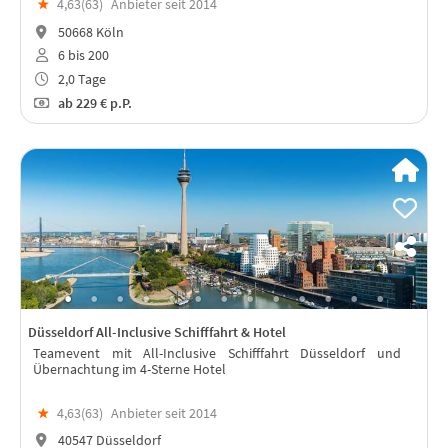
★
4,63(
63
)
Anbieter seit 2014
50668 Köln
6 bis 200
2,0 Tage
ab
229 €
p.P.
Düsseldorf All-Inclusive Schifffahrt & Hotel
Teamevent mit All-Inclusive Schifffahrt Düsseldorf und
Übernachtung im 4-Sterne Hotel
★
4,63(
63
)
Anbieter seit 2014
40547 Düsseldorf