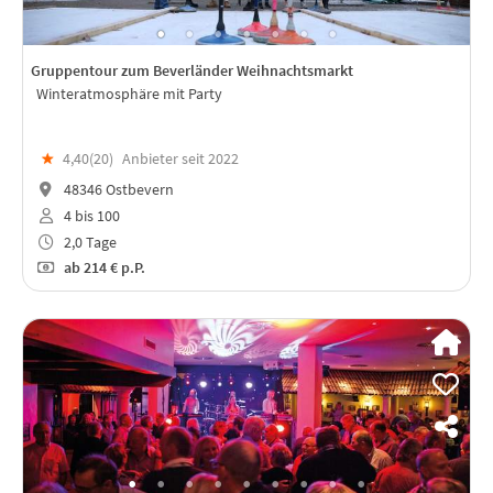
Gruppentour zum Beverländer Weihnachtsmarkt
Winteratmosphäre mit Party
★
4,40(
20
)
Anbieter seit 2022
48346 Ostbevern
4 bis 100
2,0 Tage
ab
214 €
p.P.