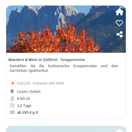
Wandern & Wein in Südtirol - Gruppenreise
Genießen Sie die kulinarische Gruppenreise und den
herrlichen Spätherbst
★
4,62(
19
)
Anbieter seit 2009
Lüsen, Italien
8 bis 20
3,0 Tage
ab
295 €
p.P.