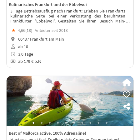
Kulinarisches Frankfurt und der Ebbelwoi
3 Tage Betriebsausflug nach Frankfurt: Erleben Sie Frankfurts
kulinarische Seite bei einer Verkostung des berühmten
Frankfurter "Ebbelwoi". Gestalten Sie ihren Besuch Main-
Metropole nach Ihren Wünschen - zu Fuß, mit Bus oder per
★
4,66(
18
)
Anbieter seit 2013
Schiff.
60437 Frankfurt am Main
ab 10
3,0 Tage
ab
179 €
p.P.
Best of Mallorca active, 100% Adrenaline!
Must see, must feel. Es gibt nichts Gutes, außer man tut es!