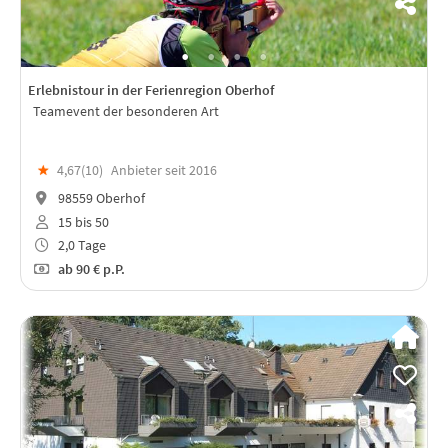
Erlebnistour in der Ferienregion Oberhof
Teamevent der besonderen Art
★
4,67(
10
)
Anbieter seit 2016
98559 Oberhof
15 bis 50
2,0 Tage
ab
90 €
p.P.