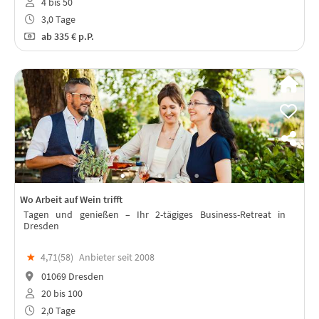
4 bis 50
3,0 Tage
ab
335 €
p.P.
Wo Arbeit auf Wein trifft
Tagen und genießen – Ihr 2-tägiges Business-Retreat in
Dresden
★
4,71(
58
)
Anbieter seit 2008
01069 Dresden
20 bis 100
2,0 Tage