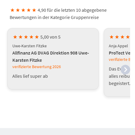
★
★
★
★
★
4,90 für die letzten 10 abgegebene
Bewertungen in der Kategorie Gruppenreise
★
★
★
★
★
5,00 von 5
★
★
★
★
Uwe-Karsten Fitzke
Anja Appel
Allfinanz AG DVAG Direktion 908 Uwe-
ProTect Ver
verifizierte B
Karsten Fitzke
verifizierte Bewertung
2026
Das Event war
Alles lief super ab
alles reibung
begeistert.