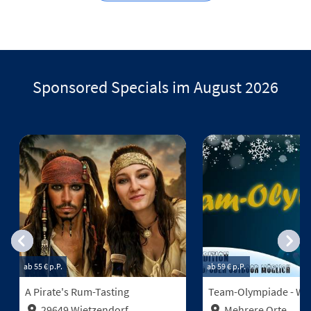
Sponsored Specials im August 2026
ab 55 €
p.P.
ab 59 €
p.P.
A Pirate's Rum-Tasting
Team-Olympiade - Win
29649 Wietzendorf
Mehrere Orte