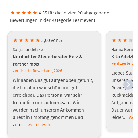
★
★
★
★
★
4,55 für die letzten 20 abgegebene
Bewertungen in der Kategorie Teamevent
★
★
★
★
★
5,00 von 5
★
★
★
★
Sonja Tandetzke
Hanna Körner
Nordlichter Steuerberater Kerz &
Kita Adelzh
verifizierte B
Partner mbB
verifizierte Bewertung
2026
Liebes Statt
Wir haben uns gut aufgehoben gefühlt,
unseren Bet
die Location war schön und gut
Revue passie
erreichbar. Das Personal war sehr
Rückmeldunge
freundlich und aufmerksam. Wir
Aufgabenstel
wurden nach unserem Ankommen
Dauer war s
direkt in Empfang genommen und
leider...
weit
zum...
weiterlesen