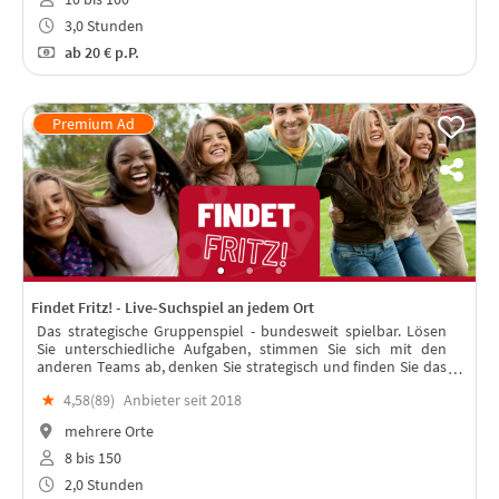
3,0 Stunden
ab
20 €
p.P.
Findet Fritz! - Live-Suchspiel an jedem Ort
Das strategische Gruppenspiel - bundesweit spielbar. Lösen
Sie unterschiedliche Aufgaben, stimmen Sie sich mit den
anderen Teams ab, denken Sie strategisch und finden Sie das
"Team Fritz“. In jeder Stadt spielbar – mit Live-Moderation!
★
4,58(
89
)
Anbieter seit 2018
mehrere Orte
8 bis 150
2,0 Stunden