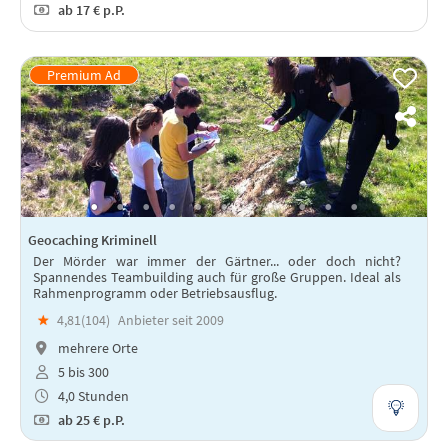
ab
17 €
p.P.
Geocaching Kriminell
Der Mörder war immer der Gärtner... oder doch nicht?
Spannendes Teambuilding auch für große Gruppen. Ideal als
Rahmenprogramm oder Betriebsausflug.
★
4,81(
104
)
Anbieter seit 2009
mehrere Orte
5 bis 300
4,0 Stunden
ab
25 €
p.P.