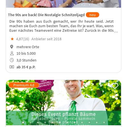
The 90s are back! Die Nostalgie Schnitzeljagd
neu
Die 90s haben aus Euch gemacht, wer Ihr heute seid. Jetzt
machen sie Euch zum besten Team, das Ihr je wart. Was, wenn
Euer nächstes Teamevent eine Zeitreise ist? Zurück in die 90s
– mit Challenges, Gelächter und mindestens einem
★
4,87(
16
)
Anbieter seit 2018
Eurodance-Ohrwurm!
mehrere Orte
10 bis 5.000
3,0 Stunden
ab
35 €
p.P.