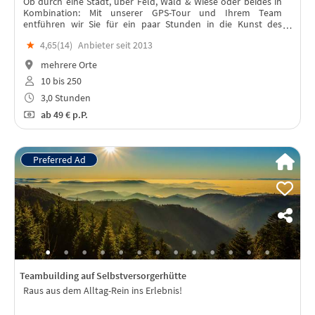
Ob durch eine Stadt, über Feld, Wald & Wiese oder beides in
Kombination: Mit unserer GPS-Tour und Ihrem Team
entführen wir Sie für ein paar Stunden in die Kunst des
Sightseeing & des Team-Sportes.
★
4,65(
14
)
Anbieter seit 2013
mehrere Orte
10 bis 250
3,0 Stunden
ab
49 €
p.P.
Teambuilding auf Selbstversorgerhütte
Raus aus dem Alltag-Rein ins Erlebnis!