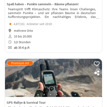
Spaß haben – Punkte sammeln – Bäume pflanzen!
Teamspirit trifft Klimaschutz: Ihre Teams lösen Challenges,
sammeln Punkte – und wir pflanzen Bäume in deutschen
Aufforstungsprojekten. Ein nachhaltiges Erlebnis, das
verbindet & wirkt. Fördert Zusammenhalt, Motivation und
★
4,87(
16
)
Anbieter seit 2018
Mitarbeiterbindung.
mehrere Orte
10 bis 20.000
3,0 Stunden
ab
35 €
p.P.
GPS-Rallye & Survival Tour