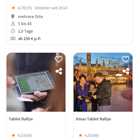
★
4,78(
15
)
Anbieter seit 2014
mehrere Orte
5 bis 45
2,0 Tage
ab
250 €
p.P.
Tablet Rallye
Xmas Tablet Rallye
★
4,53(
49
)
★
4,53(
49
)