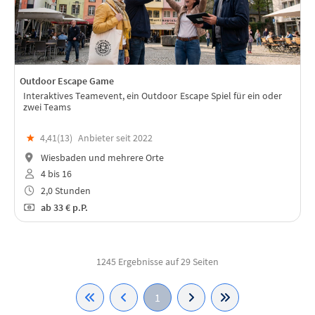
Outdoor Escape Game
Interaktives Teamevent, ein Outdoor Escape Spiel für ein oder
zwei Teams
★
4,41(
13
)
Anbieter seit 2022
Wiesbaden und mehrere Orte
4 bis 16
2,0 Stunden
ab
33 €
p.P.
1245 Ergebnisse auf 29 Seiten
1