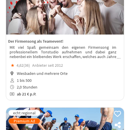
Der Firmensong als Teamevent!
Mit viel Spaß gemeinsam den eigenen Firmensong im
professionellem Tonstudio aufnehmen und dabei ganz
nebenbei ein bleibendes Werk erschaffen, welches auch Jahre
nach dem Event das Team stärkt.
★
4,62(
36
)
Anbieter seit 2012
Wiesbaden und mehrere Orte
1 bis 500
2,0 Stunden
ab
21 €
p.P.