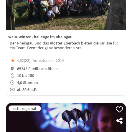
Wein-Winzer Challenge im Rheingau
Der Rheingau und das Kloster Eberbach bieten die Kulisse für
ein Team-Event der ganz besonderen Art.
★
4,52(
23
)
Anbieter seit 2014
65343 Eltville am Rhein
10 bis 150
4,0 Stunden
ab
80 €
p.P.