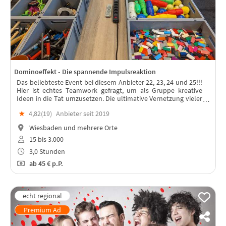
Dominoeffekt - Die spannende Impulsreaktion
Das beliebteste Event bei diesem Anbieter 22, 23, 24 und 25!!!
Hier ist echtes Teamwork gefragt, um als Gruppe kreative
Ideen in die Tat umzusetzen. Die ultimative Vernetzung vieler
Teile in einem spannenden Event oder Rahmenprogramm für
★
4,82(
19
)
Anbieter seit 2019
Dein Team.
Wiesbaden und mehrere Orte
15 bis 3.000
3,0 Stunden
ab
45 €
p.P.