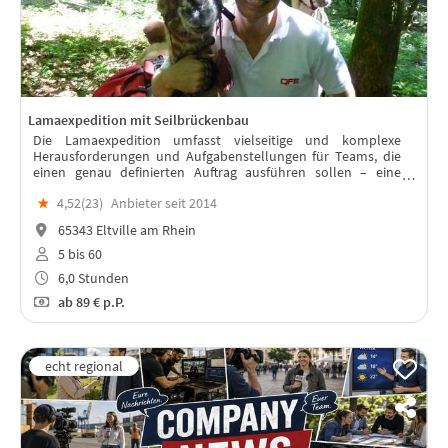
Lamaexpedition mit Seilbrückenbau
Die Lamaexpedition umfasst vielseitige und komplexe
Herausforderungen und Aufgabenstellungen für Teams, die
einen genau definierten Auftrag ausführen sollen – eine
besondere Rolle spielen dabei die Lamas als Lastenträger!
★
4,52(
23
)
Anbieter seit 2014
65343 Eltville am Rhein
5 bis 60
6,0 Stunden
ab
89 €
p.P.