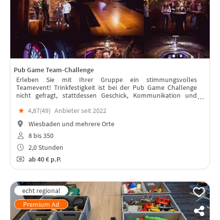
Pub Game Team-Challenge
Erleben Sie mit Ihrer Gruppe ein stimmungsvolles
Teamevent! Trinkfestigkeit ist bei der Pub Game Challenge
nicht gefragt, stattdessen Geschick, Kommunikation und
Teamgeist. Eine breite Palette an Herausforderungen steht
★
4,87(
49
)
Anbieter seit 2022
zur Auswahl!
Wiesbaden und mehrere Orte
8 bis 350
2,0 Stunden
ab
40 €
p.P.