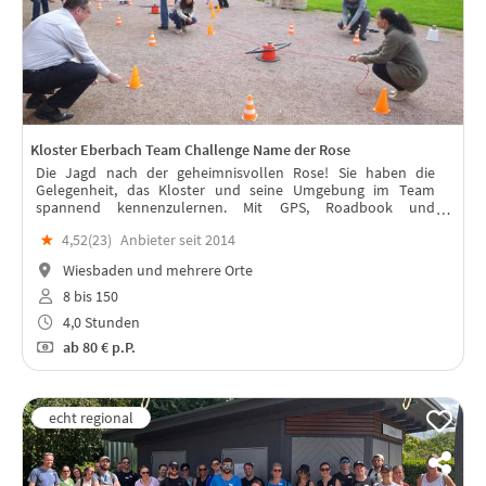
Kloster Eberbach Team Challenge Name der Rose
Die Jagd nach der geheimnisvollen Rose! Sie haben die
Gelegenheit, das Kloster und seine Umgebung im Team
spannend kennenzulernen. Mit GPS, Roadbook und
Hinweisen ausgestattet begeben Sie sich auf eine mystische
★
4,52(
23
)
Anbieter seit 2014
Orientierungstour im Kloster...
Wiesbaden und mehrere Orte
8 bis 150
4,0 Stunden
ab
80 €
p.P.