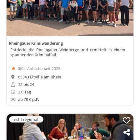
Rheingauer Krimiwanderung
Entdeckt die Rheingauer Weinberge und ermittelt in einem
spannenden Kriminalfall
★
0(
0
)
Anbieter seit 2025
65343 Eltville am Rhein
12 bis 24
1,0 Tag
ab
70 €
p.P.