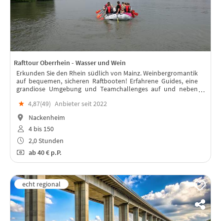
Rafttour Oberrhein - Wasser und Wein
Erkunden Sie den Rhein südlich von Mainz. Weinbergromantik
auf bequemen, sicheren Raftbooten! Erfahrene Guides, eine
grandiose Umgebung und Teamchallenges auf und neben
dem Wasser garantieren ein wunderbares Teamevent!
★
4,87(
49
)
Anbieter seit 2022
Weinprobe im Anschluss möglich!
Nackenheim
4 bis 150
2,0 Stunden
ab
40 €
p.P.