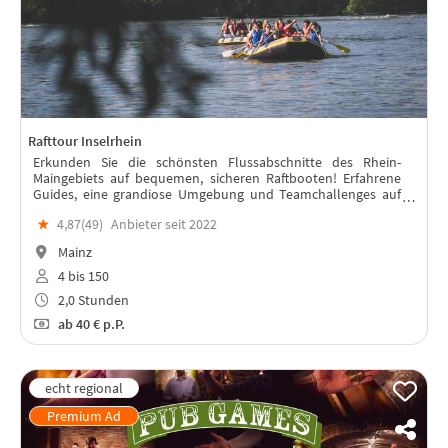
Rafttour Inselrhein
Erkunden Sie die schönsten Flussabschnitte des Rhein-
Maingebiets auf bequemen, sicheren Raftbooten! Erfahrene
Guides, eine grandiose Umgebung und Teamchallenges auf
und neben dem Wasser garantieren ein wunderbares
★
4,87(
49
)
Anbieter seit 2022
Teamevent!
Mainz
4 bis 150
2,0 Stunden
ab
40 €
p.P.