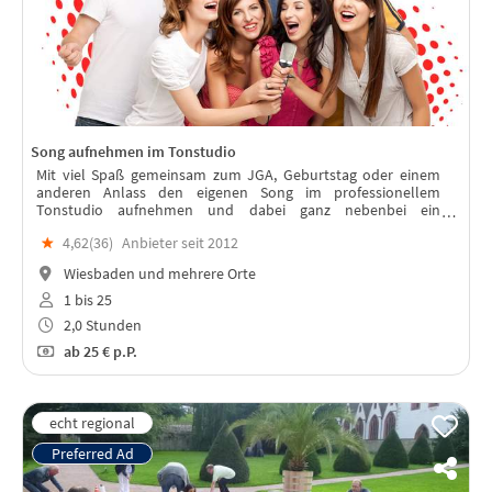
Song aufnehmen im Tonstudio
Mit viel Spaß gemeinsam zum JGA, Geburtstag oder einem
anderen Anlass den eigenen Song im professionellem
Tonstudio aufnehmen und dabei ganz nebenbei ein
bleibendes Werk erschaffen, welches auch Jahre nach dem
★
4,62(
36
)
Anbieter seit 2012
Event an die gemeinsame Zeit erinnert.
Wiesbaden und mehrere Orte
1 bis 25
2,0 Stunden
ab
25 €
p.P.