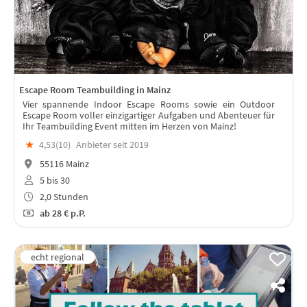
Escape Room Teambuilding in Mainz
Vier spannende Indoor Escape Rooms sowie ein Outdoor
Escape Room voller einzigartiger Aufgaben und Abenteuer für
Ihr Teambuilding Event mitten im Herzen von Mainz!
★
4,53(
10
)
Anbieter seit 2019
55116 Mainz
5 bis 30
2,0 Stunden
ab
28 €
p.P.