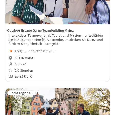
Outdoor Escape Game Teambuilding Mainz
Interaktives Teamevent mit Tablet und Mission – entschärfen
Sie in 2 Stunden eine fiktive Bombe, entdecken Sie Mainz und
fördern Sie spielerisch Teamgeist.
★
4,53(
10
)
Anbieter seit 2019
55116 Mainz
5 bis 20
2,0 Stunden
ab
29 €
p.P.