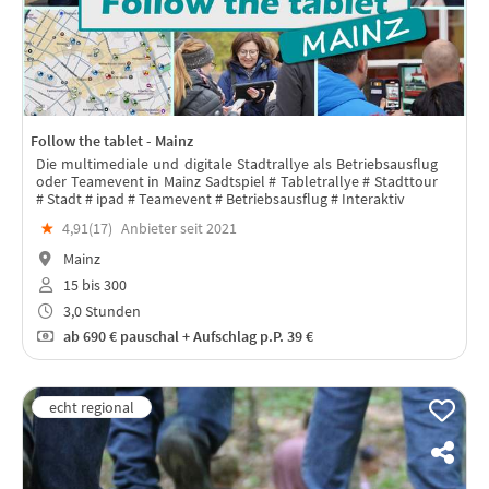
Follow the tablet - Mainz
Die multimediale und digitale Stadtrallye als Betriebsausflug
oder Teamevent in Mainz Sadtspiel # Tabletrallye # Stadttour
# Stadt # ipad # Teamevent # Betriebsausflug # Interaktiv
★
4,91(
17
)
Anbieter seit 2021
Mainz
15 bis 300
3,0 Stunden
ab
690 €
pauschal + Aufschlag p.P. 39 €