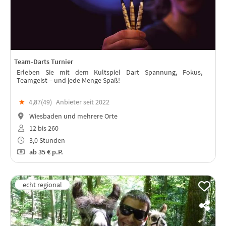
Team-Darts Turnier
Erleben Sie mit dem Kultspiel Dart Spannung, Fokus,
Teamgeist – und jede Menge Spaß!
★
4,87(
49
)
Anbieter seit 2022
Wiesbaden und mehrere Orte
12 bis 260
3,0 Stunden
ab
35 €
p.P.