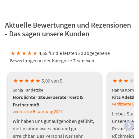
Aktuelle Bewertungen und Rezensionen
- Das sagen unsere Kunden
★
★
★
★
★
4,55 für die letzten 20 abgegebene
Bewertungen in der Kategorie Teamevent
★
★
★
★
★
5,00 von 5
★
★
★
★
Sonja Tandetzke
Hanna Körner
Nordlichter Steuerberater Kerz &
Kita Adelzh
verifizierte B
Partner mbB
verifizierte Bewertung
2026
Liebes Statt
Wir haben uns gut aufgehoben gefühlt,
unseren Bet
die Location war schön und gut
Revue passie
erreichbar. Das Personal war sehr
Rückmeldunge