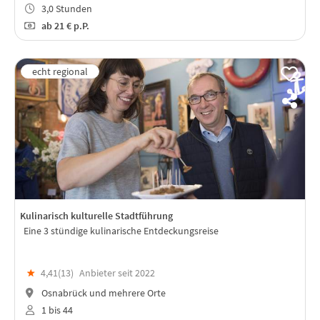
3,0 Stunden
ab
21 €
p.P.
Kulinarisch kulturelle Stadtführung
Eine 3 stündige kulinarische Entdeckungsreise
★
4,41(
13
)
Anbieter seit 2022
Osnabrück und mehrere Orte
1 bis 44