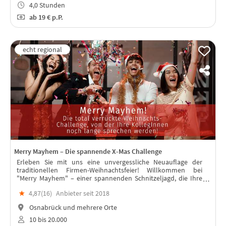
4,0 Stunden
ab
19 €
p.P.
Merry Mayhem – Die spannende X-Mas Challenge
Erleben Sie mit uns eine unvergessliche Neuauflage der
traditionellen Firmen-Weihnachtsfeier! Willkommen bei
"Merry Mayhem" – einer spannenden Schnitzeljagd, die Ihre
Teams zum Lachen bringt und sie enger zusammenschweißt
★
4,87(
16
)
Anbieter seit 2018
als je zuvor.
Osnabrück und mehrere Orte
10 bis 20.000