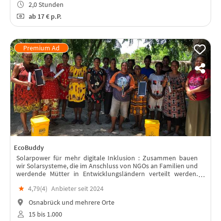
2,0 Stunden
ab
17 €
p.P.
EcoBuddy
Solarpower für mehr digitale Inklusion : Zusammen bauen
wir Solarsysteme, die im Anschluss von NGOs an Familien und
werdende Mütter in Entwicklungsländern verteilt werden.
Lest weiter unten, warum!
★
4,79(
4
)
Anbieter seit 2024
Osnabrück und mehrere Orte
15 bis 1.000