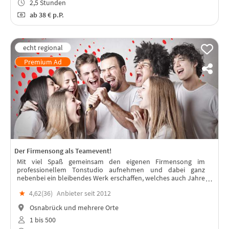
2,5 Stunden
ab
38 €
p.P.
Der Firmensong als Teamevent!
Mit viel Spaß gemeinsam den eigenen Firmensong im
professionellem Tonstudio aufnehmen und dabei ganz
nebenbei ein bleibendes Werk erschaffen, welches auch Jahre
nach dem Event das Team stärkt.
★
4,62(
36
)
Anbieter seit 2012
Osnabrück und mehrere Orte
1 bis 500