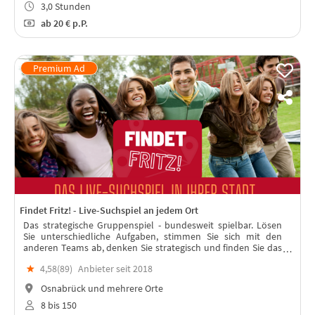
3,0 Stunden
ab
20 €
p.P.
Findet Fritz! - Live-Suchspiel an jedem Ort
Das strategische Gruppenspiel - bundesweit spielbar. Lösen
Sie unterschiedliche Aufgaben, stimmen Sie sich mit den
anderen Teams ab, denken Sie strategisch und finden Sie das
"Team Fritz“. In jeder Stadt spielbar – mit Live-Moderation!
★
4,58(
89
)
Anbieter seit 2018
Osnabrück und mehrere Orte
8 bis 150