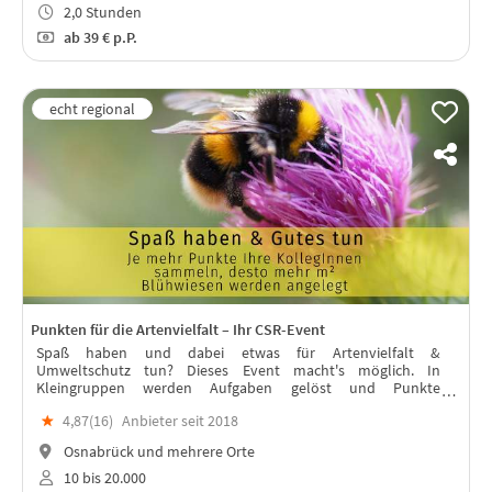
2,0 Stunden
ab
39 €
p.P.
Punkten für die Artenvielfalt – Ihr CSR-Event
Spaß haben und dabei etwas für Artenvielfalt &
Umweltschutz tun? Dieses Event macht's möglich. In
Kleingruppen werden Aufgaben gelöst und Punkte
gesammelt. Als gemeinsames Ziel werden dabei Blühwiesen
★
4,87(
16
)
Anbieter seit 2018
erspielt. Live, App-basiert und 100%…
Osnabrück und mehrere Orte
10 bis 20.000