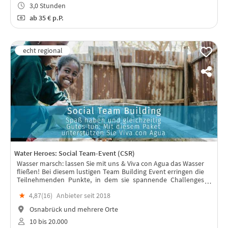
3,0 Stunden
ab
35 €
p.P.
Water Heroes: Social Team-Event (CSR)
Wasser marsch: lassen Sie mit uns & Viva con Agua das Wasser
fließen! Bei diesem lustigen Team Building Event erringen die
Teilnehmenden Punkte, in dem sie spannende Challenges
lösen & erspielen so eine Spende für Viva con Agua!
★
4,87(
16
)
Anbieter seit 2018
Osnabrück und mehrere Orte
10 bis 20.000