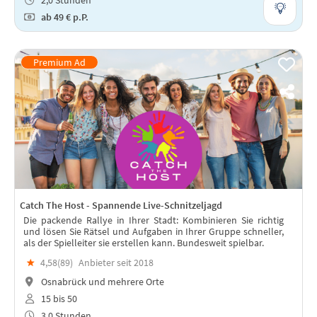
2,0 Stunden
ab
49 €
p.P.
Catch The Host - Spannende Live-Schnitzeljagd
Die packende Rallye in Ihrer Stadt: Kombinieren Sie richtig
und lösen Sie Rätsel und Aufgaben in Ihrer Gruppe schneller,
als der Spielleiter sie erstellen kann. Bundesweit spielbar.
★
4,58(
89
)
Anbieter seit 2018
Osnabrück und mehrere Orte
15 bis 50
3,0 Stunden