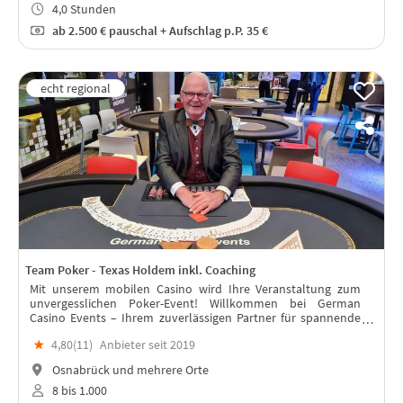
4,0 Stunden
ab
2.500 €
pauschal + Aufschlag p.P. 35 €
Team Poker - Texas Holdem inkl. Coaching
Mit unserem mobilen Casino wird Ihre Veranstaltung zum
unvergesslichen Poker-Event! Willkommen bei German
Casino Events – Ihrem zuverlässigen Partner für spannende
Pokerabende und echte Casino-Atmosphäre bei
★
4,80(
11
)
Anbieter seit 2019
Firmenevents und privaten Feiern.
Osnabrück und mehrere Orte
8 bis 1.000