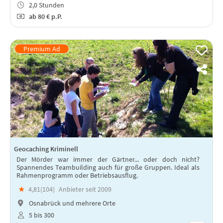
2,0 Stunden
ab
80 €
p.P.
Geocaching Kriminell
Der Mörder war immer der Gärtner... oder doch nicht?
Spannendes Teambuilding auch für große Gruppen. Ideal als
Rahmenprogramm oder Betriebsausflug.
★
4,81(
104
)
Anbieter seit 2009
Osnabrück und mehrere Orte
5 bis 300