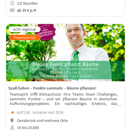
3,0 Stunden
ab
35 €
p.P.
Spaß haben – Punkte sammeln – Bäume pflanzen!
Teamspirit trifft Klimaschutz: Ihre Teams lösen Challenges,
sammeln Punkte – und wir pflanzen Bäume in deutschen
Aufforstungsprojekten. Ein nachhaltiges Erlebnis, das
verbindet & wirkt. Fördert Zusammenhalt, Motivation und
★
4,87(
16
)
Anbieter seit 2018
Mitarbeiterbindung.
Osnabrück und mehrere Orte
10 bis 20.000