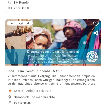
3,0 Stunden
ab
38 €
p.P.
Social Team Event: Brunnenbau & CSR
Zusammenhalt mit Tiefgang: Die Teilnehmenden erspielen
Punkte durch das Lösen witziger Challenges und ermöglichen
so den Bau eines lebenswichtigen Brunnens unseres Partners
Viva con Agua! Wasser für alle – Alle für Wasser!
★
4,87(
16
)
Anbieter seit 2018
Osnabrück und mehrere Orte
10 bis 20.000