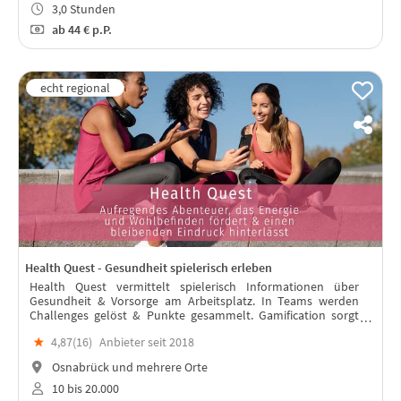
3,0 Stunden
ab
44 €
p.P.
Health Quest - Gesundheit spielerisch erleben
Health Quest vermittelt spielerisch Informationen über
Gesundheit & Vorsorge am Arbeitsplatz. In Teams werden
Challenges gelöst & Punkte gesammelt. Gamification sorgt
für die nötige Motivation. So entstehen zahlreiche
★
4,87(
16
)
Anbieter seit 2018
Erinnerungsfotos & -videos.
Osnabrück und mehrere Orte
10 bis 20.000