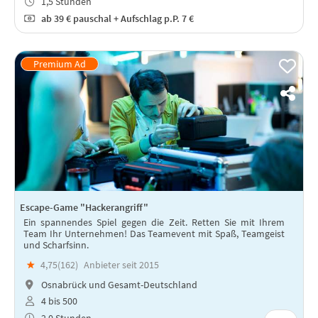
1,5 Stunden
ab
39 €
pauschal + Aufschlag p.P. 7 €
Escape-Game "Hackerangriff"
Ein spannendes Spiel gegen die Zeit. Retten Sie mit Ihrem
Team Ihr Unternehmen! Das Teamevent mit Spaß, Teamgeist
und Scharfsinn.
★
4,75(
162
)
Anbieter seit 2015
Osnabrück und Gesamt-Deutschland
4 bis 500