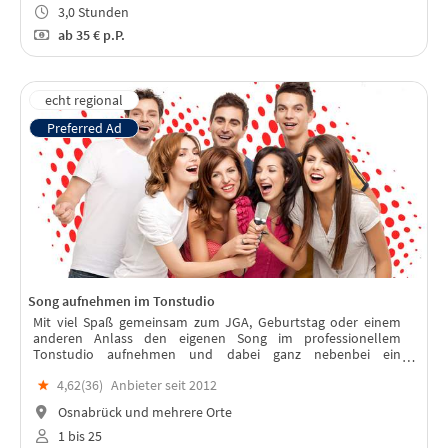
3,0 Stunden
ab
35 €
p.P.
Song aufnehmen im Tonstudio
Mit viel Spaß gemeinsam zum JGA, Geburtstag oder einem
anderen Anlass den eigenen Song im professionellem
Tonstudio aufnehmen und dabei ganz nebenbei ein
bleibendes Werk erschaffen, welches auch Jahre nach dem
★
4,62(
36
)
Anbieter seit 2012
Event an die gemeinsame Zeit erinnert.
Osnabrück und mehrere Orte
1 bis 25