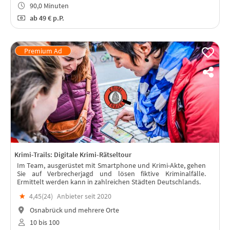
90,0 Minuten
ab
49 €
p.P.
Krimi-Trails: Digitale Krimi-Rätseltour
Im Team, ausgerüstet mit Smartphone und Krimi-Akte, gehen
Sie auf Verbrecherjagd und lösen fiktive Kriminalfälle.
Ermittelt werden kann in zahlreichen Städten Deutschlands.
★
4,45(
24
)
Anbieter seit 2020
Osnabrück und mehrere Orte
10 bis 100