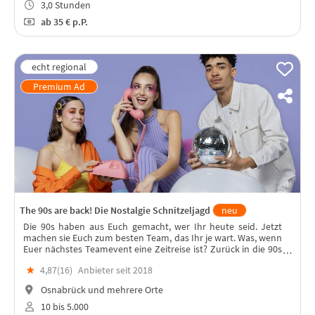
3,0 Stunden
ab
35 €
p.P.
The 90s are back! Die Nostalgie Schnitzeljagd
neu
Die 90s haben aus Euch gemacht, wer Ihr heute seid. Jetzt
machen sie Euch zum besten Team, das Ihr je wart. Was, wenn
Euer nächstes Teamevent eine Zeitreise ist? Zurück in die 90s
– mit Challenges, Gelächter und mindestens einem
★
4,87(
16
)
Anbieter seit 2018
Eurodance-Ohrwurm!
Osnabrück und mehrere Orte
10 bis 5.000