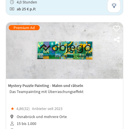
4,0 Stunden
ab
25 €
p.P.
Mystery Puzzle Painting - Malen und rätseln
Das Teampainting mit Überraschungseffekt
★
4,86(
32
)
Anbieter seit 2023
Osnabrück und mehrere Orte
15 bis 1.000