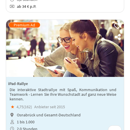
ab
34 €
p.P.
iPad-Rallye
Die interaktive Stadtrallye mit Spaß, Kommunikation und
Teamwork - Lernen Sie Ihre Wunschstadt auf ganz neue Weise
kennen.
★
4,75(
162
)
Anbieter seit 2015
Osnabrück und Gesamt-Deutschland
1 bis 1.000
2,0 Stunden