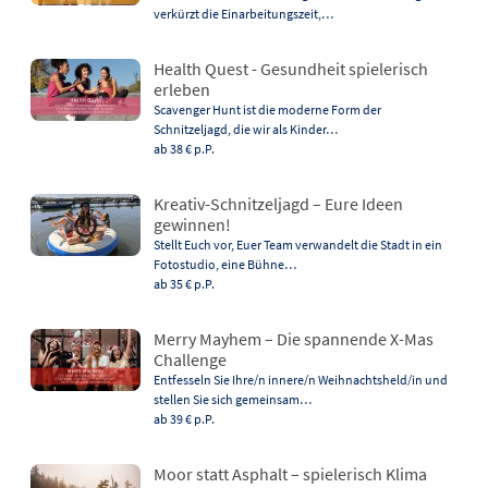
verkürzt die Einarbeitungszeit,…
Health Quest - Gesundheit spielerisch
erleben
Scavenger Hunt ist die moderne Form der
Schnitzeljagd, die wir als Kinder…
ab 38 €
p.P.
Kreativ-Schnitzeljagd – Eure Ideen
gewinnen!
Stellt Euch vor, Euer Team verwandelt die Stadt in ein
Fotostudio, eine Bühne…
ab 35 €
p.P.
Merry Mayhem – Die spannende X-Mas
Challenge
Entfesseln Sie Ihre/n innere/n Weihnachtsheld/in und
stellen Sie sich gemeinsam…
ab 39 €
p.P.
Moor statt Asphalt – spielerisch Klima