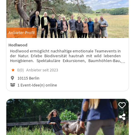
Anbieter-Profil
Hodlwood
Hodlwood ermöglicht nachhaltige emotionale Teamevents in
der Natur. Erlebe Biodiversität hautnah mit wild lebenden
Honigbienen. Spektakuläre Exkursionen, Baumhöhlen-Bau,
Workshops und Umweltprojekte. Gemeinsam für eine
★
0(
0
)
Anbieter seit 2023
grünere Zukunft!
10115 Berlin
1 Event-Idee(n) online