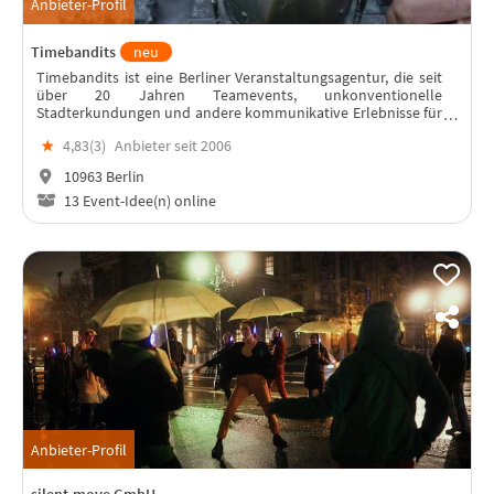
Anbieter-Profil
Timebandits
neu
Timebandits ist eine Berliner Veranstaltungsagentur, die seit
über 20 Jahren Teamevents, unkonventionelle
Stadterkundungen und andere kommunikative Erlebnisse für
Firmen entwickelt und verwirklicht.
★
4,83(
3
)
Anbieter seit 2006
10963 Berlin
13 Event-Idee(n) online
Anbieter-Profil