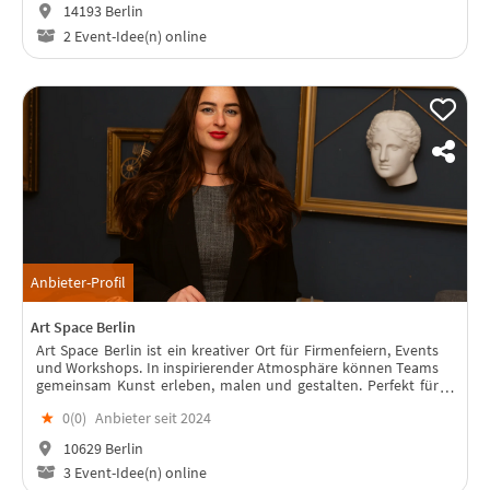
14193 Berlin
2 Event-Idee(n) online
Anbieter-Profil
Art Space Berlin
Art Space Berlin ist ein kreativer Ort für Firmenfeiern, Events
und Workshops. In inspirierender Atmosphäre können Teams
gemeinsam Kunst erleben, malen und gestalten. Perfekt für
Teambuilding, Events und unvergessliche Erlebnisse mitten in
★
0(
0
)
Anbieter seit 2024
Berlin.
10629 Berlin
3 Event-Idee(n) online