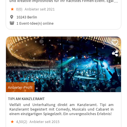
und kreative Improshows für Ihr nächstes Firmen-Event. Egal
ob analog oder digital!
★
0(
0
)
Anbieter seit 2021
10243 Berlin
1 Event-Idee(n) online
Anbieter-Profil
TIPI AM KANZLERAMT
Vielfalt und Unterhaltung direkt am Kanzleramt. Tipi am
Kanzleramt begeistert mit Comedy, Musicals und Cabaret in
einem einzigartigen Spiegelzelt. Ein unvergessliches Erlebnis!
★
4,50(
2
)
Anbieter seit 2015