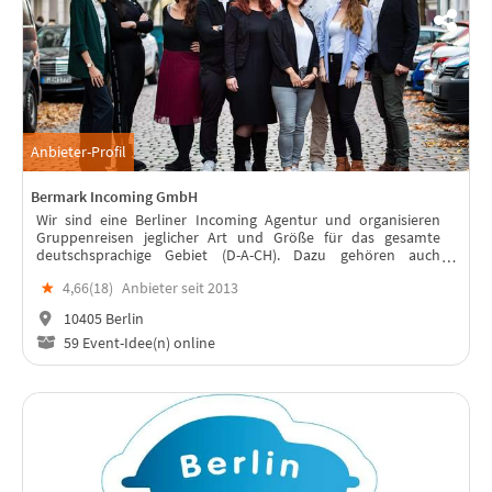
Anbieter-Profil
Bermark Incoming GmbH
Wir sind eine Berliner Incoming Agentur und organisieren
Gruppenreisen jeglicher Art und Größe für das gesamte
deutschsprachige Gebiet (D-A-CH). Dazu gehören auch
Konzert- & Kulturreisen (z. B. Elbphilharmonie), Incentives
★
4,66(
18
)
Anbieter seit 2013
und Firmenausflüge.
10405 Berlin
59 Event-Idee(n) online