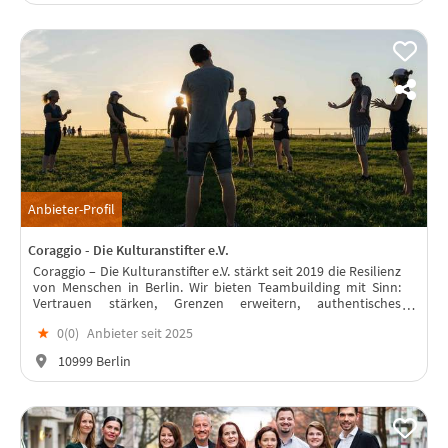
Anbieter-Profil
Coraggio - Die Kulturanstifter e.V.
Coraggio – Die Kulturanstifter e.V. stärkt seit 2019 die Resilienz
von Menschen in Berlin. Wir bieten Teambuilding mit Sinn:
Vertrauen stärken, Grenzen erweitern, authentisches
Miteinander erleben, z. B. beim Hochseillaufen auf dem
★
0(
0
)
Anbieter seit 2025
Tempelhofer Feld.
10999 Berlin