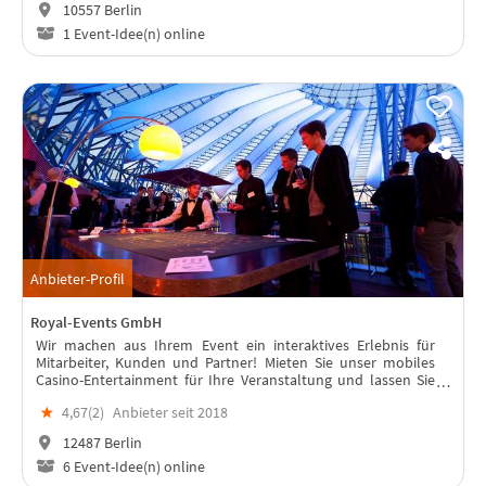
10557 Berlin
1 Event-Idee(n) online
Anbieter-Profil
Royal-Events GmbH
Wir machen aus Ihrem Event ein interaktives Erlebnis für
Mitarbeiter, Kunden und Partner! Mieten Sie unser mobiles
Casino-Entertainment für Ihre Veranstaltung und lassen Sie
Ihre Gäste für einen Tag in die schillernde Welt von Las Vegas
★
4,67(
2
)
Anbieter seit 2018
eintauchen.
12487 Berlin
6 Event-Idee(n) online