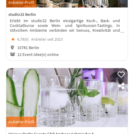
Anbieter-Profil
studio32 Berlin
Erlebt im studio32 Berlin einzigartige Koch-, Back- und
Cocktailkurse sowie Wein- und Spirituosen-Tastings. In
stilvollem Ambiente verbinden wir Genuss, Kreativität und
Lebensfreude für euer unvergessliches Event.
★
4,78(
6
)
Anbieter seit 2023
10781 Berlin
12 Event-Idee(n) online
Anbieter-Profil
Unique Berlin Events GbR Andreas Schmieder &