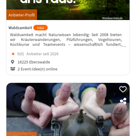
Anbieter-Profil
Waldsamkeit
neu
Waldsamkeit macht Naturwissen lebendig: Seit 2008 bieten
wir Kräuterwanderungen, Pilzführungen, Vogeltouren,
Kochkurse und Teamevents – wissenschaftlich fundiert,
praxisnah und mit Freude am Entdecken.
★
0(
0
)
Anbieter seit 2026
16225 Eberswalde
2 Event-Idee(n) online