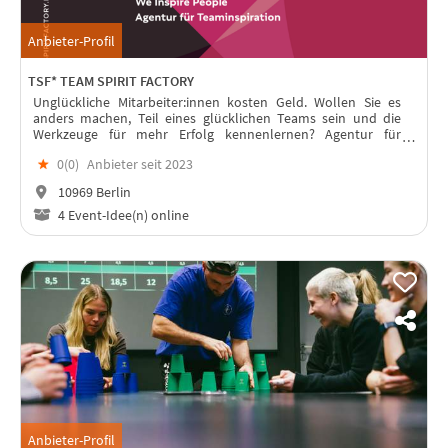
Anbieter-Profil
TSF* TEAM SPIRIT FACTORY
Unglückliche Mitarbeiter:innen kosten Geld. Wollen Sie es
anders machen, Teil eines glücklichen Teams sein und die
Werkzeuge für mehr Erfolg kennenlernen? Agentur für
inspirierende Talks, Team- und Leadershipentwicklung
★
0(
0
)
Anbieter seit 2023
10969 Berlin
4 Event-Idee(n) online
Anbieter-Profil