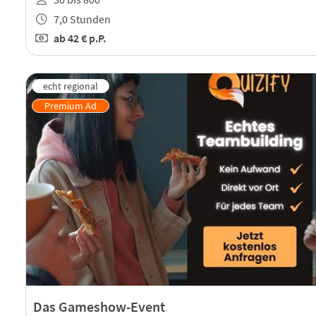
7,0 Stunden
ab
42 €
p.P.
Das Gameshow-Event