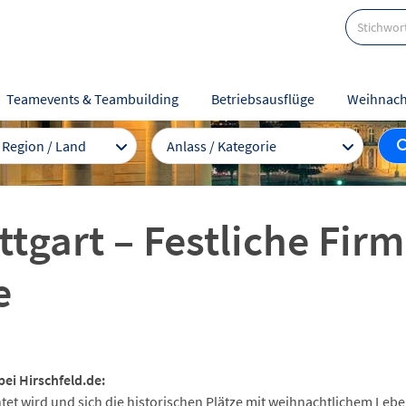
Teamevents & Teambuilding
Betriebsausflüge
Weihnach
/ Region / Land
Anlass / Kategorie
tgart – Festliche Fir
e
bei Hirschfeld.de:
tet wird und sich die historischen Plätze mit weihnachtlichem Leben