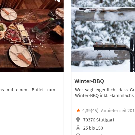
Winter-BBQ
eis mit einem Buffet zum
Wer sagt eigentlich, dass 
Winter-BBQ inkl. Flammlachs p
★
4,39(
45
)
Anbieter seit 20
70376 Stuttgart
25 bis 150