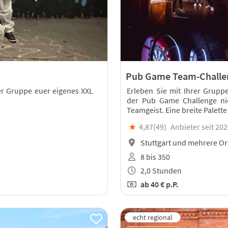
Pub Game Team-Challe
 der Gruppe euer eigenes XXL
Erleben Sie mit Ihrer Gruppe
der Pub Game Challenge nic
Teamgeist. Eine breite Palet
★
4,87(
49
)
Anbieter seit 20
Stuttgart und mehrere Or
8 bis 350
2,0 Stunden
ab
40 €
p.P.