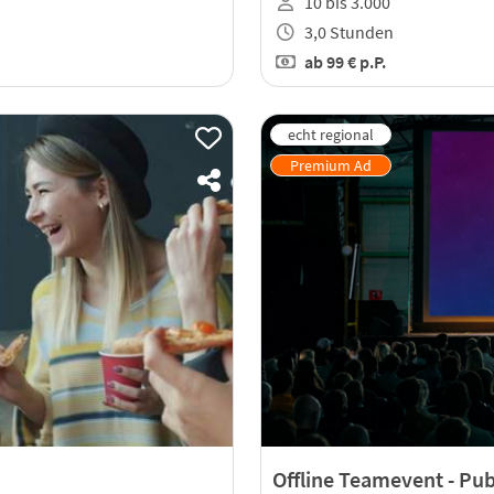
10 bis 3.000
3,0 Stunden
ab
99 €
p.P.
Offline Teamevent - Pub