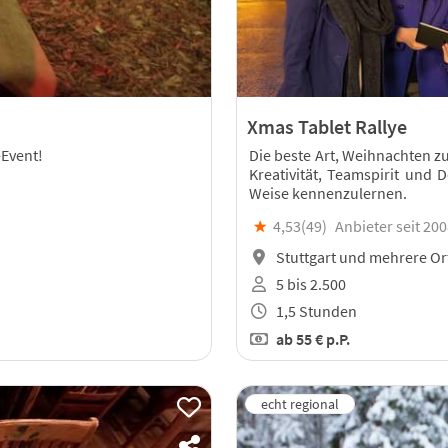
Xmas Tablet Rallye
-Event!
Die beste Art, Weihnachten zu
Kreativität, Teamspirit und 
Weise kennenzulernen.
★
4,53(
49
)
Anbieter seit 20
Stuttgart und mehrere Or
5 bis 2.500
1,5 Stunden
ab
55 €
p.P.