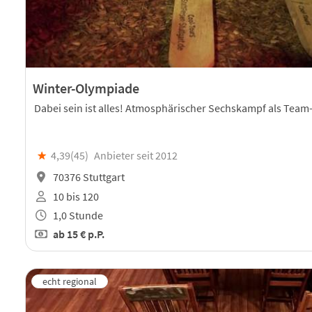
Winter-Olympiade
Dabei sein ist alles! Atmosphärischer Sechskampf als Team
★
4,39(
45
)
Anbieter seit 2012
70376 Stuttgart
10 bis 120
1,0 Stunde
ab
15 €
p.P.