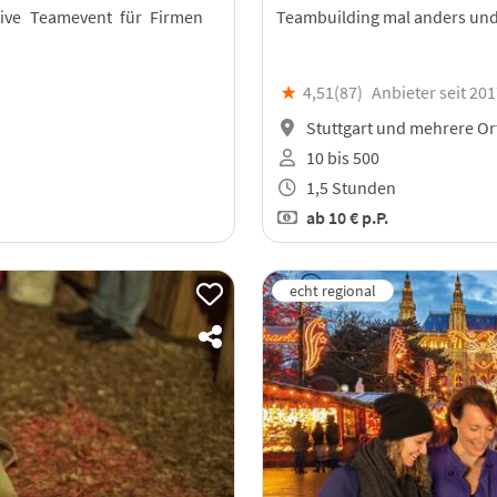
tive Teamevent für Firmen
Teambuilding mal anders und 
★
4,51(
87
)
Anbieter seit 20
Stuttgart und mehrere Or
10 bis 500
1,5 Stunden
ab
10 €
p.P.