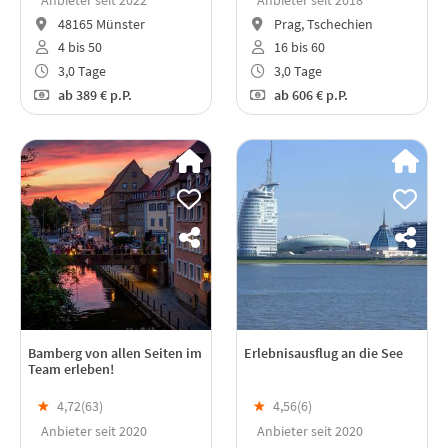
48165 Münster
Prag, Tschechien
4 bis 50
16 bis 60
3,0 Tage
3,0 Tage
ab
389 €
p.P.
ab
606 €
p.P.
Bamberg von allen Seiten im
Erlebnisausflug an die See
Team erleben!
★
4,72(
63
)
★
4,56(
6
)
Anbieter seit 2020
Anbieter seit 2020