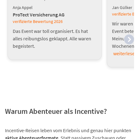
Anja Appel
Jan Gülker
verifizierte B
ProTect Versicherung AG
verifizierte Bewertung
2026
Wir waren mi
Das Event war toll organisiert. Es hat
Event beteili
alles reibungslos geklappt. Alle waren
Meinung, das
begeistert.
Wochenende w
weiterlesen
Warum Abenteuer als Incentive?
Incentive-Reisen leben vom Erlebnis und genau hier punkten
aktive Abenteuerformate
. Statt passivem Zuschauen oder