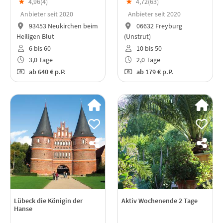
★
4,96(
4
)
★
4,72(
63
)
Anbieter seit 2020
Anbieter seit 2020
93453 Neukirchen beim
06632 Freyburg
Heiligen Blut
(Unstrut)
6 bis 60
10 bis 50
3,0 Tage
2,0 Tage
ab
640 €
p.P.
ab
179 €
p.P.
Lübeck die Königin der
Aktiv Wochenende 2 Tage
Hanse