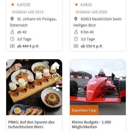
★
4,66(
18
)
★
4,96(
4
)
Anbieter seit 2013
Anbieter seit 2020
St. Johann im Pongau,
93453 Neukirchen beim
Österreich
Heiligen Blut
ab 40
8 bis 40
3,0 Tage
3,0 Tage
ab
449 €
p.P.
ab
550 €
p.P.
Experten-Tipp
PRAG: Auf den Spuren des
Kleine Budgets - 1.000
tschechischen Biers
Möglichkeiten