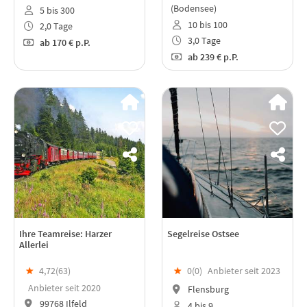
(Bodensee)
5 bis 300
10 bis 100
2,0 Tage
3,0 Tage
ab
170 €
p.P.
ab
239 €
p.P.
Ihre Teamreise: Harzer
Segelreise Ostsee
Allerlei
★
4,72(
63
)
★
0(
0
)
Anbieter seit 2023
Anbieter seit 2020
Flensburg
99768 Ilfeld
4 bis 9