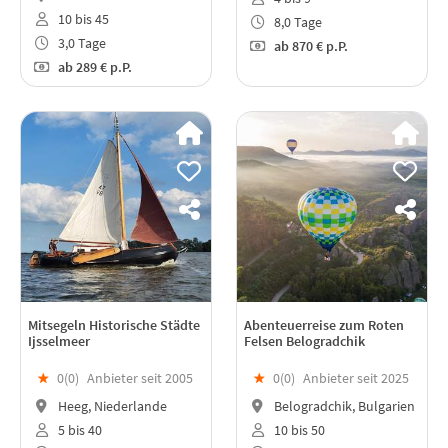
10 bis 45
8,0 Tage
3,0 Tage
ab
870 €
p.P.
ab
289 €
p.P.
Mitsegeln Historische Städte
Abenteuerreise zum Roten
Ijsselmeer
Felsen Belogradchik
★
0(
0
)
Anbieter seit 2005
★
0(
0
)
Anbieter seit 2025
Heeg, Niederlande
Belogradchik, Bulgarien
5 bis 40
10 bis 50