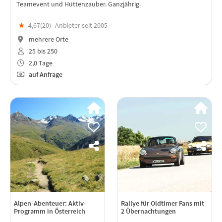
Teamevent und Hüttenzauber. Ganzjährig.
★
4,67(
20
)
Anbieter seit 2005
mehrere Orte
25 bis 250
2,0 Tage
auf Anfrage
Alpen-Abenteuer: Aktiv-
Rallye für Oldtimer Fans mit
Programm in Österreich
2 Übernachtungen