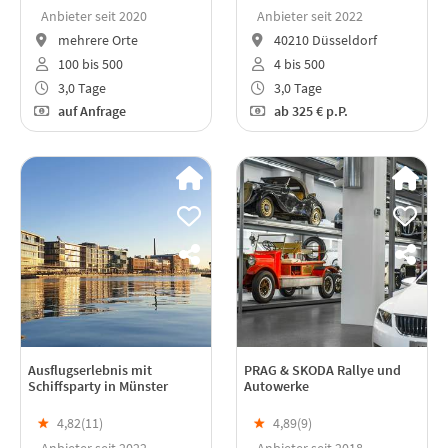
Anbieter seit 2020
Anbieter seit 2022
mehrere Orte
40210 Düsseldorf
100 bis 500
4 bis 500
3,0 Tage
3,0 Tage
auf Anfrage
ab
325 €
p.P.
Ausflugserlebnis mit
PRAG & SKODA Rallye und
Schiffsparty in Münster
Autowerke
★
4,82(
11
)
★
4,89(
9
)
Anbieter seit 2022
Anbieter seit 2018