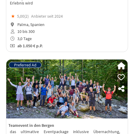
Erlebnis wird
★
5,00(
2
)
Anbieter seit 2024
Palma, Spanien
10 bis 300
3,0 Tage
ab
1.050 €
p.P.
Teamevent in den Bergen
das ultimative Eventpackage inklusive Übernachtung,