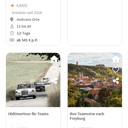
★
4,89(
9
)
Anbieter seit 2018
mehrere Orte
15 bis 60
3,0 Tage
ab
541 €
p.P.
Oldtimertour für Teams
Ihre Teamreise nach
Freyburg