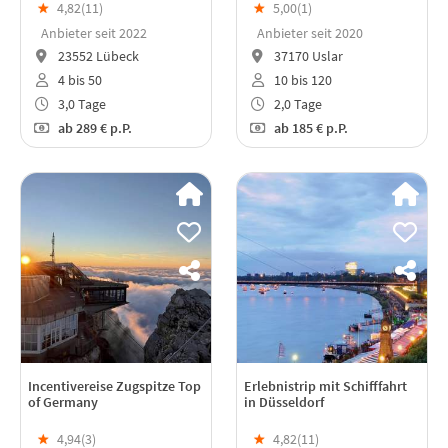
★
4,82(
11
)
★
5,00(
1
)
Anbieter seit 2022
Anbieter seit 2020
23552 Lübeck
37170 Uslar
4 bis 50
10 bis 120
3,0 Tage
2,0 Tage
ab
289 €
p.P.
ab
185 €
p.P.
Incentivereise Zugspitze Top
Erlebnistrip mit Schifffahrt
of Germany
in Düsseldorf
★
4,94(
3
)
★
4,82(
11
)