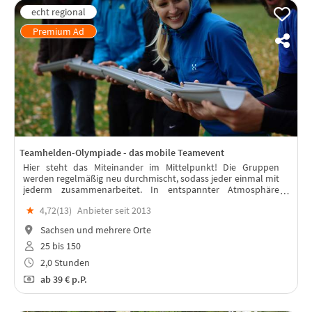
Teamhelden-Olympiade - das mobile Teamevent
Hier steht das Miteinander im Mittelpunkt! Die Gruppen
werden regelmäßig neu durchmischt, sodass jeder einmal mit
jederm zusammenarbeitet. In entspannter Atmosphäre
werden gemeinsam knifflige Rätsel gelöst und spannende
★
4,72(
13
)
Anbieter seit 2013
Teamaufgaben gemeistert.
Sachsen und mehrere Orte
25 bis 150
2,0 Stunden
ab
39 €
p.P.