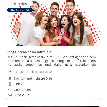
Song aufnehmen im Tonstudio
Mit viel Spaß gemeinsam zum JGA, Geburtstag oder einem
anderen Anlass den eigenen Song im professionellem
Tonstudio aufnehmen und dabei ganz nebenbei ein
bleibendes Werk erschaffen, welches auch Jahre nach dem
★
4,62(
36
)
Anbieter seit 2012
Event an die gemeinsame Zeit erinnert.
Sachsen und mehrere Orte
1 bis 25
2,0 Stunden
ab
25 €
p.P.