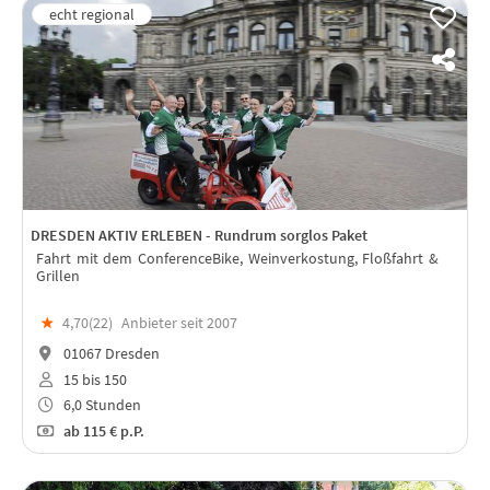
DRESDEN AKTIV ERLEBEN - Rundrum sorglos Paket
Fahrt mit dem ConferenceBike, Weinverkostung, Floßfahrt &
Grillen
★
4,70(
22
)
Anbieter seit 2007
01067 Dresden
15 bis 150
6,0 Stunden
ab
115 €
p.P.