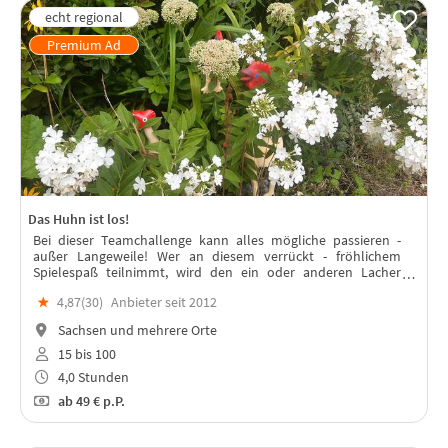
Das Huhn ist los!
Bei dieser Teamchallenge kann alles mögliche passieren -
außer Langeweile! Wer an diesem verrückt - fröhlichem
Spielespaß teilnimmt, wird den ein oder anderen Lacher
kaum zurückhalten können!
★
4,87(
30
)
Anbieter seit 2012
Sachsen und mehrere Orte
15 bis 100
4,0 Stunden
ab
49 €
p.P.