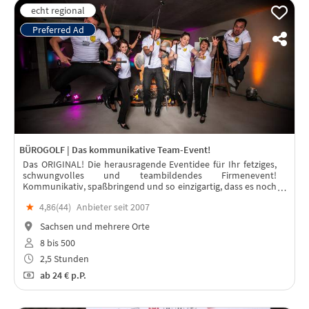
BÜROGOLF | Das kommunikative Team-Event!
Das ORIGINAL! Die herausragende Eventidee für Ihr fetziges,
schwungvolles und teambildendes Firmenevent!
Kommunikativ, spaßbringend und so einzigartig, dass es noch
lange in Erinnerung bleibt!
★
4,86(
44
)
Anbieter seit 2007
Sachsen und mehrere Orte
8 bis 500
2,5 Stunden
ab
24 €
p.P.