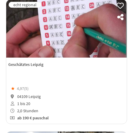
Geschätztes Leipzig
★
4,97(
5
)
04109 Leipzig
1 bis 20
2,0 Stunden
ab
190 €
pauschal