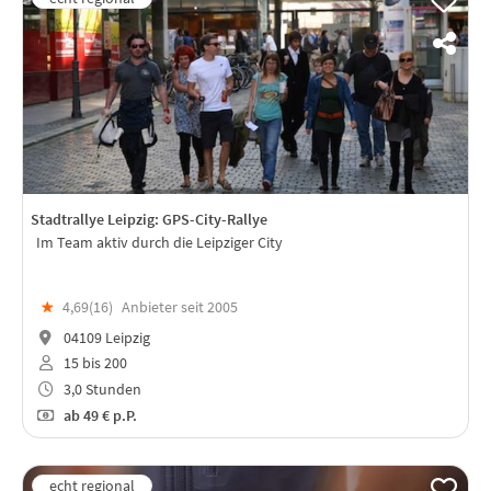
Stadtrallye Leipzig: GPS-City-Rallye
Im Team aktiv durch die Leipziger City
★
4,69(
16
)
Anbieter seit 2005
04109 Leipzig
15 bis 200
3,0 Stunden
ab
49 €
p.P.