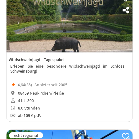
Wildschweinjagd - Tagespaket
Erleben Sie eine besondere Wildschweinjagd im Schloss
Schweinsburg!
★
4,64(
38
)
Anbieter seit 2005
08459 Neukirchen/Pleiße
4 bis 300
8,0 Stunden
ab
109 €
p.P.