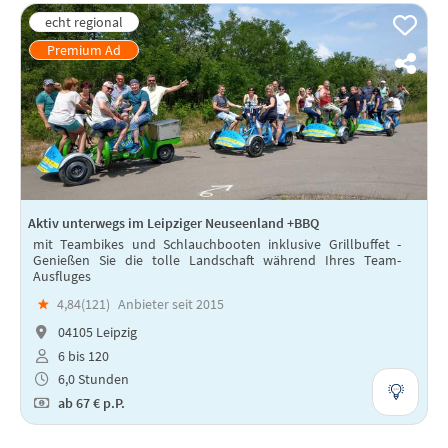
Aktiv unterwegs im Leipziger Neuseenland +BBQ
mit Teambikes und Schlauchbooten inklusive Grillbuffet -
Genießen Sie die tolle Landschaft während Ihres Team-
Ausfluges
★
4,84(
121
)
Anbieter seit 2015
04105 Leipzig
6 bis 120
6,0 Stunden
ab
67 €
p.P.