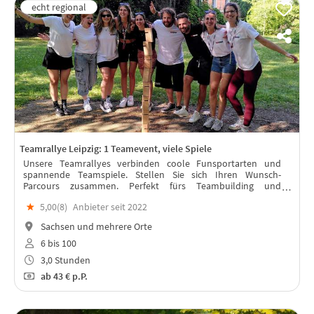
Teamrallye Leipzig: 1 Teamevent, viele Spiele
Unsere Teamrallyes verbinden coole Funsportarten und
spannende Teamspiele. Stellen Sie sich Ihren Wunsch-
Parcours zusammen. Perfekt fürs Teambuilding und
Firmenfeste. In der kalten Jahreszeit kann das Event auch
★
5,00(
8
)
Anbieter seit 2022
drinnen stattfinden.
Sachsen und mehrere Orte
6 bis 100
3,0 Stunden
ab
43 €
p.P.