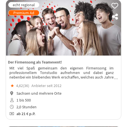
Der Firmensong als Teamevent!
Mit viel Spaß gemeinsam den eigenen Firmensong im
professionellem Tonstudio aufnehmen und dabei ganz
nebenbei ein bleibendes Werk erschaffen, welches auch Jahre
nach dem Event das Team stärkt.
★
4,62(
36
)
Anbieter seit 2012
Sachsen und mehrere Orte
1 bis 500
2,0 Stunden
ab
21 €
p.P.