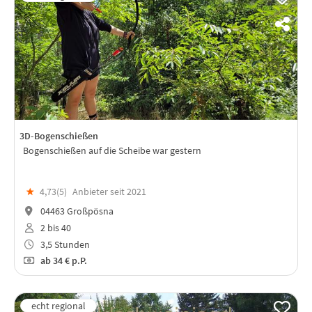
3D-Bogenschießen
Bogenschießen auf die Scheibe war gestern
★
4,73(
5
)
Anbieter seit 2021
04463 Großpösna
2 bis 40
3,5 Stunden
ab
34 €
p.P.