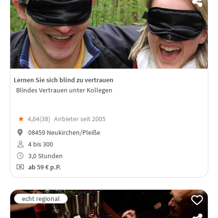
Lernen Sie sich blind zu vertrauen
Blindes Vertrauen unter Kollegen
★
4,64(
38
)
Anbieter seit 2005
08459 Neukirchen/Pleiße
4 bis 300
3,0 Stunden
ab
59 €
p.P.