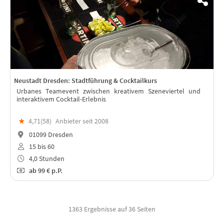
Neustadt Dresden: Stadtführung & Cocktailkurs
Urbanes Teamevent zwischen kreativem Szeneviertel und
interaktivem Cocktail-Erlebnis
★
4,71(
58
)
Anbieter seit 2008
01099 Dresden
15 bis 60
4,0 Stunden
ab
99 €
p.P.
1363 Ergebnisse auf 36 Seiten