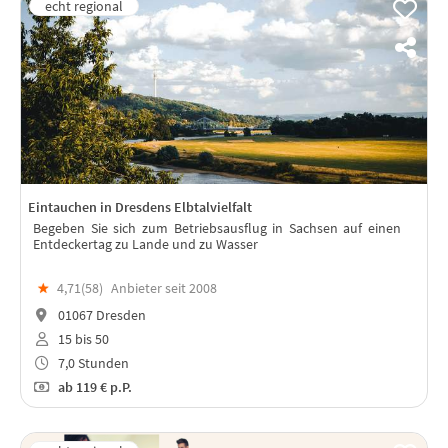
Eintauchen in Dresdens Elbtalvielfalt
Begeben Sie sich zum Betriebsausflug in Sachsen auf einen
Entdeckertag zu Lande und zu Wasser
★
4,71(
58
)
Anbieter seit 2008
01067 Dresden
15 bis 50
7,0 Stunden
ab
119 €
p.P.