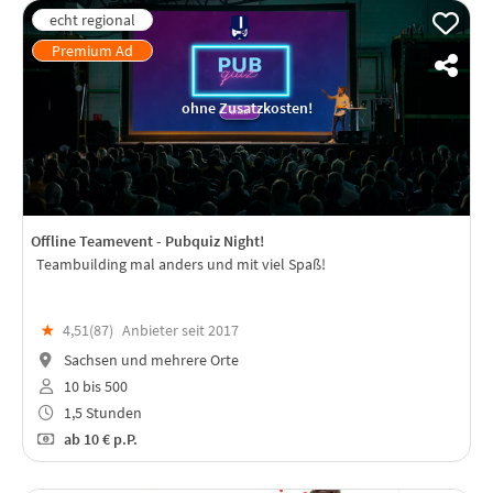
ohne Zusatzkosten!
Offline Teamevent - Pubquiz Night!
Teambuilding mal anders und mit viel Spaß!
★
4,51(
87
)
Anbieter seit 2017
Sachsen und mehrere Orte
10 bis 500
1,5 Stunden
ab
10 €
p.P.