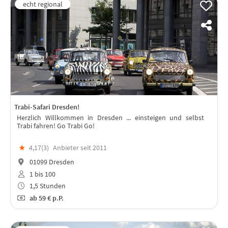
Trabi-Safari Dresden!
Herzlich Willkommen in Dresden ... einsteigen und selbst
Trabi fahren! Go Trabi Go!
★
4,17(
3
)
Anbieter seit 2011
01099 Dresden
1 bis 100
1,5 Stunden
ab
59 €
p.P.