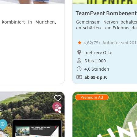
TeamEvent Bombenent
 kombiniert in München,
Gemeinsam Nerven behalten
entschärfen – ein Erlebnis, 
★
4,62(
75
)
Anbieter seit 20
mehrere Orte
5 bis 1.000
4,0 Stunden
ab
69 €
p.P.