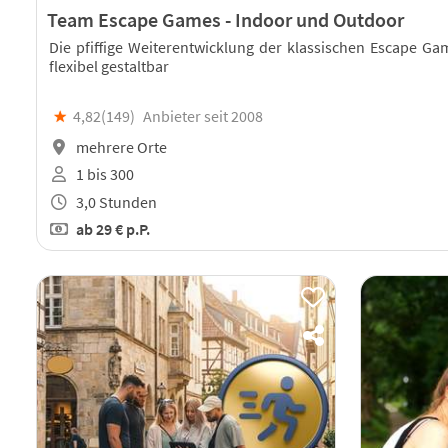
Team Escape Games - Indoor und Outdoor
Die pfiffige Weiterentwicklung der klassischen Escape Ga
flexibel gestaltbar
★
4,82(
149
)
Anbieter seit 2008
mehrere Orte
1 bis 300
3,0 Stunden
ab
29 €
p.P.