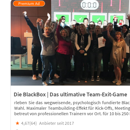
Die BlackBox | Das ultimative Team-Exit-Game
rleben Sie das wegweisende, psychologisch fundierte Bla
Wahl. Maximaler Teambuilding-Effekt für Kick-Offs, Meeting
betreut von professionellen Trainern vor Ort. für 10 bis 25
★
4,67(
64
)
Anbieter seit 2017