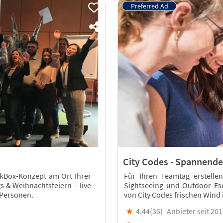
City Codes - Spannende
ckBox-Konzept am Ort Ihrer
Für Ihren Teamtag erstellen
s & Weihnachtsfeiern – live
Sightseeing und Outdoor Esc
0 Personen.
von City Codes frischen Wind 
★
4,44(
36
)
Anbieter seit 20