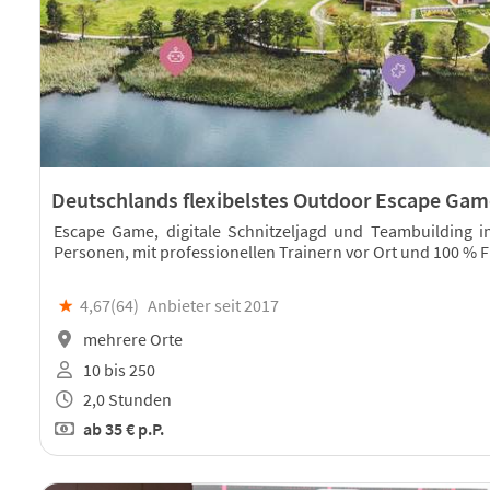
Deutschlands flexibelstes Outdoor Escape Gam
Escape Game, digitale Schnitzeljagd und Teambuilding i
Personen, mit professionellen Trainern vor Ort und 100 % Fu
★
4,67(
64
)
Anbieter seit 2017
mehrere Orte
10 bis 250
2,0 Stunden
ab
35 €
p.P.