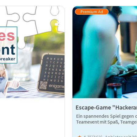
Escape-Game "Hackeran
Ein spannendes Spiel gegen d
Teamevent mit Spaß, Teamgei
★
4,75(
162
)
Anbieter seit 2