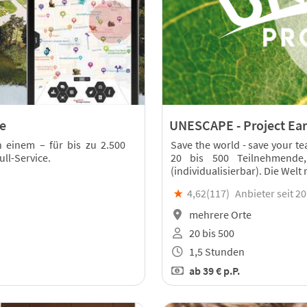
e
UNESCAPE - Project Ear
n einem – für bis zu 2.500
Save the world - save your t
ll-Service.
20 bis 500 Teilnehmende
(individualisierbar). Die Welt
★
4,62(
117
)
Anbieter seit 2
mehrere Orte
20 bis 500
1,5 Stunden
ab
39 €
p.P.