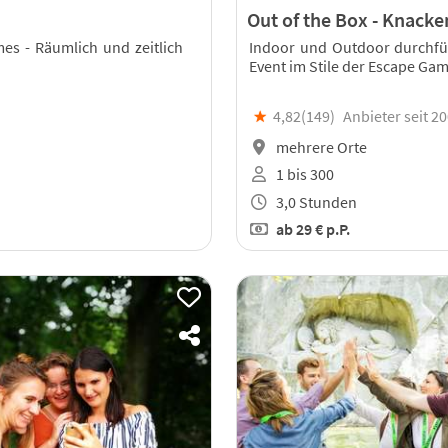
Out of the Box - Knacken
mes - Räumlich und zeitlich
Indoor und Outdoor durchfü
Event im Stile der Escape Ga
★
4,82(
149
)
Anbieter seit 2
mehrere Orte
1 bis 300
3,0 Stunden
ab
29 €
p.P.