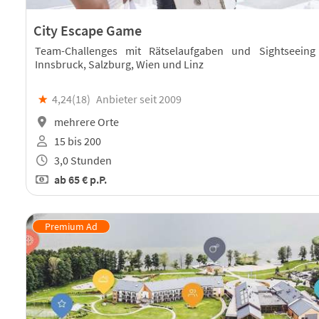
City Escape Game
Team-Challenges mit Rätselaufgaben und Sightseeing
Innsbruck, Salzburg, Wien und Linz
★
4,24(
18
)
Anbieter seit 2009
mehrere Orte
15 bis 200
3,0 Stunden
ab
65 €
p.P.