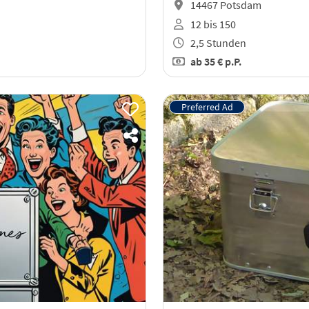
14467 Potsdam
12 bis 150
2,5 Stunden
ab
35 €
p.P.