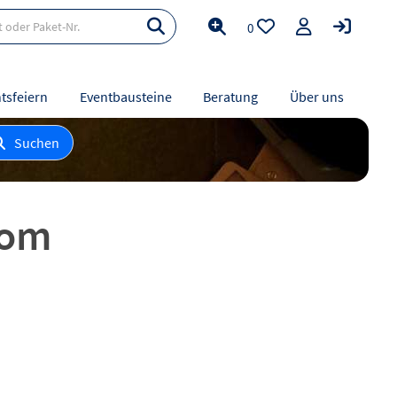
0
tsfeiern
Eventbausteine
Beratung
Über uns
Suchen
oom