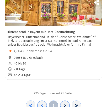
Hüttenabend in Bayern mit Hotelübernachtung
Bayerischer Hüttenabend in der "Griesbacher Waldhütt´n"
inkl. 1 Übernachtung im 5-Sterne Hotel in Bad Griesbach -
uriger Betriebsausflug oder Weihnachtsfeier für Ihre Firma!
★
4,71(
43
)
Anbieter seit 2004
94086 Bad Griesbach
40 bis 80
2,0 Tage
ab
234 €
p.P.
925 Ergebnisse auf 21 Seiten
1