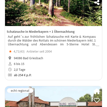
Schatzsuche in Niederbayern + 1 Übernachtung
Auf geht´s zur fröhlichen Schatzsuche mit Karte & Kompass
durch die Wälder des Rottals im schönen Niederbayern inkl. 1
Übernachtung und Abendessen im 5-Sterne Hotel St.
Wolfgang in Bad Griesbach.
★
4,71(
43
)
Anbieter seit 2004
94086 Bad Griesbach
6 bis 15
2,0 Tage
ab
254 €
p.P.