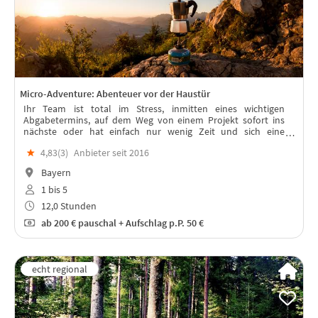
Micro-Adventure: Abenteuer vor der Haustür
Ihr Team ist total im Stress, inmitten eines wichtigen
Abgabetermins, auf dem Weg von einem Projekt sofort ins
nächste oder hat einfach nur wenig Zeit und sich eine
Abwechslung verdient. Dann rein mit Euch ins Micro-
★
4,83(
3
)
Anbieter seit 2016
Adventure in Bayern!
Bayern
1 bis 5
12,0 Stunden
ab
200 €
pauschal + Aufschlag p.P. 50 €