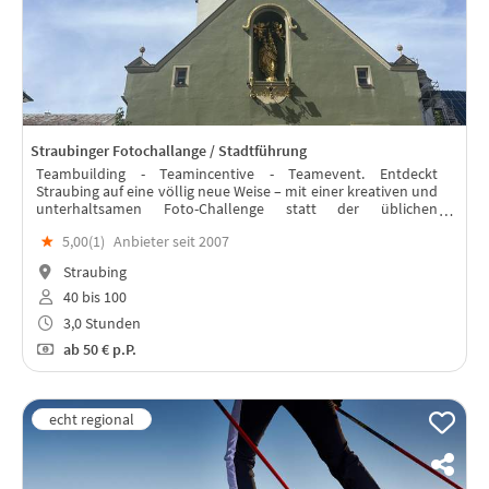
Straubinger Fotochallange / Stadtführung
Teambuilding - Teamincentive - Teamevent. Entdeckt
Straubing auf eine völlig neue Weise – mit einer kreativen und
unterhaltsamen Foto-Challenge statt der üblichen
Stadtführung.
★
5,00(
1
)
Anbieter seit 2007
Straubing
40 bis 100
3,0 Stunden
ab
50 €
p.P.