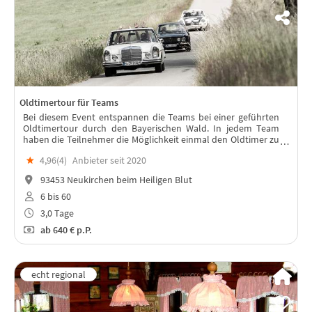
Oldtimertour für Teams
Bei diesem Event entspannen die Teams bei einer geführten
Oldtimertour durch den Bayerischen Wald. In jedem Team
haben die Teilnehmer die Möglichkeit einmal den Oldtimer zu
fahren und ganz nebenbei die Schönheit des Nationalparks zu
★
4,96(
4
)
Anbieter seit 2020
entdecken.
93453 Neukirchen beim Heiligen Blut
6 bis 60
3,0 Tage
ab
640 €
p.P.