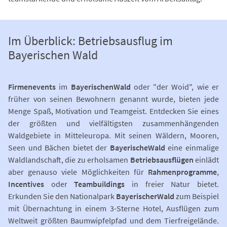
Im Überblick: Betriebsausflug im
Bayerischen Wald
Firmenevents
im
Bayerischen
Wald
oder "der Woid", wie er
früher von seinen Bewohnern genannt wurde, bieten jede
Menge Spaß, Motivation und Teamgeist. Entdecken Sie eines
der größten und vielfältigsten zusammenhängenden
Waldgebiete in Mitteleuropa. Mit seinen Wäldern, Mooren,
Seen und Bächen bietet der
Bayerische
Wald
eine einmalige
Waldlandschaft, die zu erholsamen
Betriebsausflügen
einlädt
aber genauso viele Möglichkeiten für
Rahmenprogramme
,
Incentives
oder
Teambuildings
in freier Natur bietet.
Erkunden Sie den Nationalpark
Bayerischer
Wald
zum Beispiel
mit Übernachtung in einem 3-Sterne Hotel, Ausflügen zum
Weltweit größten Baumwipfelpfad und dem Tierfreigelände.