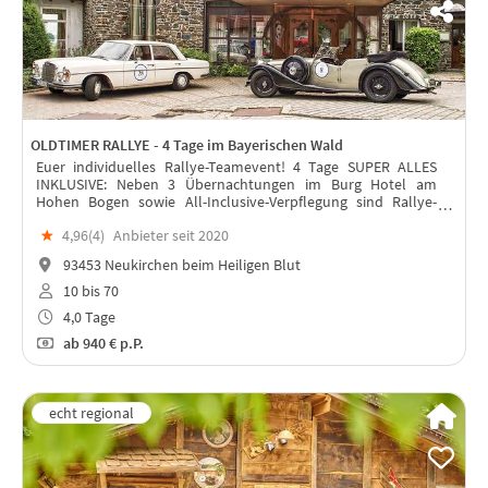
OLDTIMER RALLYE - 4 Tage im Bayerischen Wald
Euer individuelles Rallye-Teamevent! 4 Tage SUPER ALLES
INKLUSIVE: Neben 3 Übernachtungen im Burg Hotel am
Hohen Bogen sowie All-Inclusive-Verpflegung sind Rallye-
Equipment mit Roadbook, Startziffern sowie Teamkleidung
★
4,96(
4
)
Anbieter seit 2020
enthalten.
93453 Neukirchen beim Heiligen Blut
10 bis 70
4,0 Tage
ab
940 €
p.P.