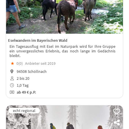
Eselwandern im Bayerischen Wald
Ein Tagesausflug mit Esel im Naturpark wird für Ihre Gruppe
ein unvergessliches Erlebnis, das noch lange im Gedächnis
bleibt.
★
0(
0
)
Anbieter seit 2019
94508 Schöllnach
2 bis 20
1,0 Tag
ab
49 €
p.P.