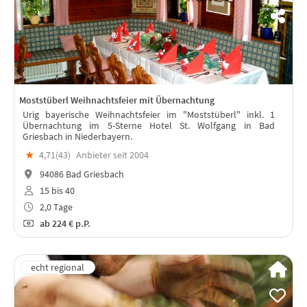
Moststüberl Weihnachtsfeier mit Übernachtung
Urig bayerische Weihnachtsfeier im "Moststüberl" inkl. 1
Übernachtung im 5-Sterne Hotel St. Wolfgang in Bad
Griesbach in Niederbayern.
★
4,71(
43
)
Anbieter seit 2004
94086 Bad Griesbach
15 bis 40
2,0 Tage
ab
224 €
p.P.