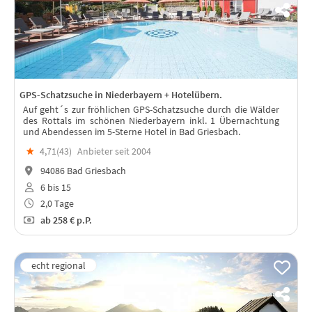
GPS-Schatzsuche in Niederbayern + Hotelübern.
Auf geht´s zur fröhlichen GPS-Schatzsuche durch die Wälder
des Rottals im schönen Niederbayern inkl. 1 Übernachtung
und Abendessen im 5-Sterne Hotel in Bad Griesbach.
★
4,71(
43
)
Anbieter seit 2004
94086 Bad Griesbach
6 bis 15
2,0 Tage
ab
258 €
p.P.