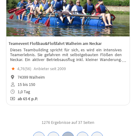
Teamevent Floßbau&Floßfahrt Walheim am Neckar
Dieses Teambuilding spricht für sich, es wird ein intensives
Teamerlebnis. Sie gefahren mit selbstgebauten Flößen den
Neckar. Ein aktiver Betriebsausflug inkl. kleiner Wanderung.
Das Team wird begeistert sein! Vollverpflegung inkl. BBQ
★
4,76(
56
)
Anbieter seit 2009
möglich.
74399 Walheim
15 bis 150
1,0 Tag
ab
65 €
p.P.
1276 Ergebnisse auf 37 Seiten