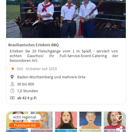
Brasilianisches Erlebnis BBQ
Erleben Sie 10 Fleischgänge vom 1 m Spieß - serviert von
echten Gauchos! Ihr Full-Service-Event-Catering der
besonderen Art.
★
0(
0
)
Anbieter seit 2019
Baden-Württemberg und mehrere Orte
30 bis 800
7,0 Stunden
ab
42 €
p.P.