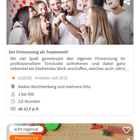
Der Firmensong als Teamevent!
Mit viel Spaß gemeinsam den eigenen Firmensong im
professionellem Tonstudio aufnehmen und dabei ganz
nebenbei ein bleibendes Werk erschaffen, welches auch Jahre
nach dem Event das Team stärkt.
★
4,62(
36
)
Anbieter seit 2012
Baden-Württemberg und mehrere Orte
1 bis 500
2,0 Stunden
ab
21 €
p.P.