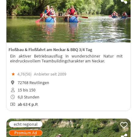
Floßbau & Floßfahrt am Neckar & BBQ 3/4 Tag
Ein aktiver Betriebsausflug in wunderschöner Natur mit
eindrucksvollem Teambuildingcharakter am Neckar.
★
4,76(
56
)
Anbieter seit 2009
72768 Reutlingen
15 bis 150
6,0 Stunden
ab
63 €
p.P.