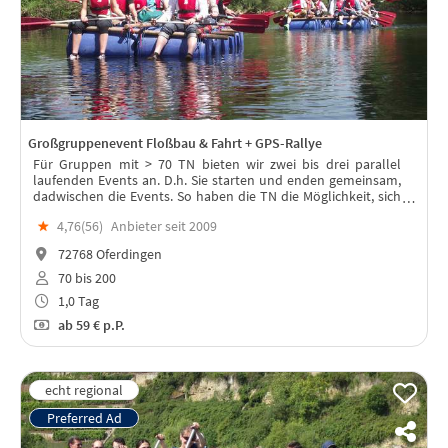
Großgruppenevent Floßbau & Fahrt + GPS-Rallye
Für Gruppen mit > 70 TN bieten wir zwei bis drei parallel
laufenden Events an. D.h. Sie starten und enden gemeinsam,
dadwischen die Events. So haben die TN die Möglichkeit, sich
für eine Wasser- oder Landaktiviät zu entscheiden.
★
4,76(
56
)
Anbieter seit 2009
Großgruppen Teamevent
72768 Oferdingen
70 bis 200
1,0 Tag
ab
59 €
p.P.