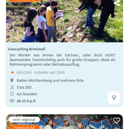
Geocaching Kriminell
Der Mörder war immer der Gärtner... oder doch nicht?
Spannendes Teambuilding auch für große Gruppen. Ideal als
Rahmenprogramm oder Betriebsausflug.
★
4,81(
104
)
Anbieter seit 2009
Baden-Württemberg und mehrere Orte
5 bis 300
4,0 Stunden
ab
25 €
p.P.