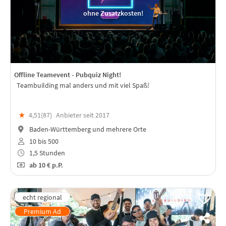
ohne Zusatzkosten!
Offline Teamevent - Pubquiz Night!
Teambuilding mal anders und mit viel Spaß!
★
4,51(
87
)
Anbieter seit 2017
Baden-Württemberg und mehrere Orte
10 bis 500
1,5 Stunden
ab
10 €
p.P.