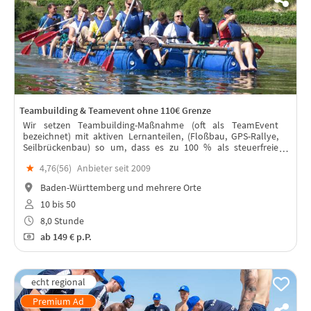
Teambuilding & Teamevent ohne 110€ Grenze
Wir setzen Teambuilding-Maßnahme (oft als TeamEvent
bezeichnet) mit aktiven Lernanteilen, (Floßbau, GPS-Rallye,
Seilbrückenbau) so um, dass es zu 100 % als steuerfreie
Weiterbildung gilt und nicht als steuerpflichtige
★
4,76(
56
)
Anbieter seit 2009
Betriebsveranstaltung zählt.
Baden-Württemberg und mehrere Orte
10 bis 50
8,0 Stunde
ab
149 €
p.P.