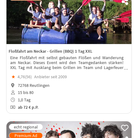
Floßfahrt am Neckar - Grillen (BBQ) 1 Tag XXL
Eine Floßfahrt mit selbst gebauten Flößen und Wanderung
am Neckar. Dieses Event wird den Teamgedanken stärken!
XXL Tag mit Ausklang beim Grillen im Team und Lagerfeuer
bis in den Abend. Kürzere Variante mit gleichen Aktiviäten: Nr.:
★
4,76(
56
)
Anbieter seit 2009
0513504
72768 Reutlingen
15 bis 80
1,0 Tag
ab
72 €
p.P.