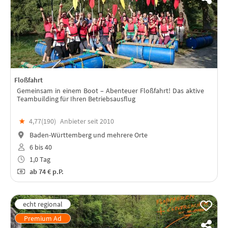
Floßfahrt
Gemeinsam in einem Boot – Abenteuer Floßfahrt! Das aktive
Teambuilding für Ihren Betriebsausflug
★
4,77(
190
)
Anbieter seit 2010
Baden-Württemberg und mehrere Orte
6 bis 40
1,0 Tag
ab
74 €
p.P.