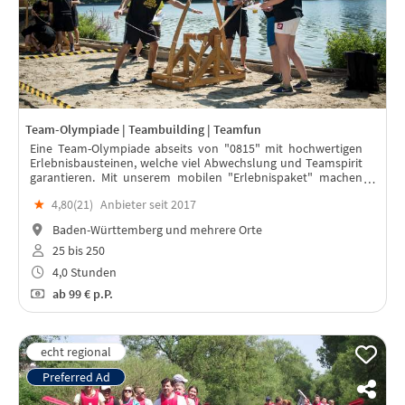
Team-Olympiade | Teambuilding | Teamfun
Eine Team-Olympiade abseits von "0815" mit hochwertigen
Erlebnisbausteinen, welche viel Abwechslung und Teamspirit
garantieren. Mit unserem mobilen "Erlebnispaket" machen
wir jede Location zur anspruchsvollen Teamevent-Location!
★
4,80(
21
)
Anbieter seit 2017
Baden-Württemberg und mehrere Orte
25 bis 250
4,0 Stunden
ab
99 €
p.P.