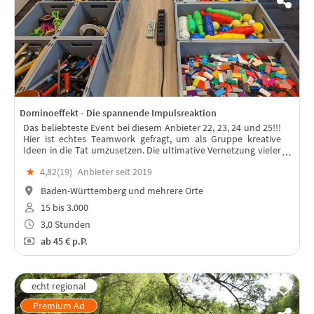
Dominoeffekt - Die spannende Impulsreaktion
Das beliebteste Event bei diesem Anbieter 22, 23, 24 und 25!!!
Hier ist echtes Teamwork gefragt, um als Gruppe kreative
Ideen in die Tat umzusetzen. Die ultimative Vernetzung vieler
Teile in einem spannenden Event oder Rahmenprogramm für
★
4,82(
19
)
Anbieter seit 2019
Dein Team.
Baden-Württemberg und mehrere Orte
15 bis 3.000
3,0 Stunden
ab
45 €
p.P.