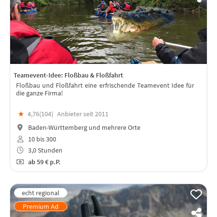
Teamevent-Idee: Floßbau & Floßfahrt
Floßbau und Floßfahrt eine erfrischende Teamevent Idee für
die ganze Firma!
★
4,76(
104
)
Anbieter seit 2011
Baden-Württemberg und mehrere Orte
10 bis 300
3,0 Stunden
ab
59 €
p.P.