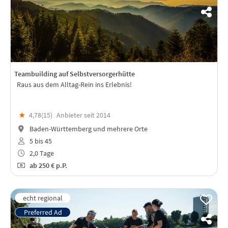
Teambuilding auf Selbstversorgerhütte
Raus aus dem Alltag-Rein ins Erlebnis!
★
4,78(
15
)
Anbieter seit 2014
Baden-Württemberg und mehrere Orte
5 bis 45
2,0 Tage
ab
250 €
p.P.