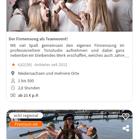
Der Firmensong als Teamevent!
Mit viel Spaß gemeinsam den eigenen Firmensong im
professionellem Tonstudio aufnehmen und dabei ganz
nebenbei ein bleibendes Werk erschaffen, welches auch Jahre
nach dem Event das Team stärkt.
★
4,62(
36
)
Anbieter seit 2012
Niedersachsen und mehrere Orte
1 bis 500
2,0 Stunden
ab
21 €
p.P.