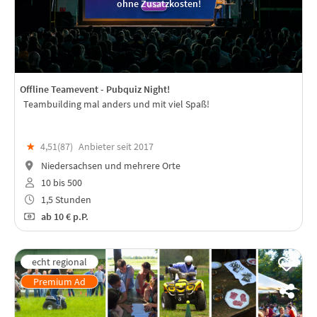
ohne Zusatzkosten!
Offline Teamevent - Pubquiz Night!
Teambuilding mal anders und mit viel Spaß!
★
4,51(
87
)
Anbieter seit 2017
Niedersachsen und mehrere Orte
10 bis 500
1,5 Stunden
ab
10 €
p.P.