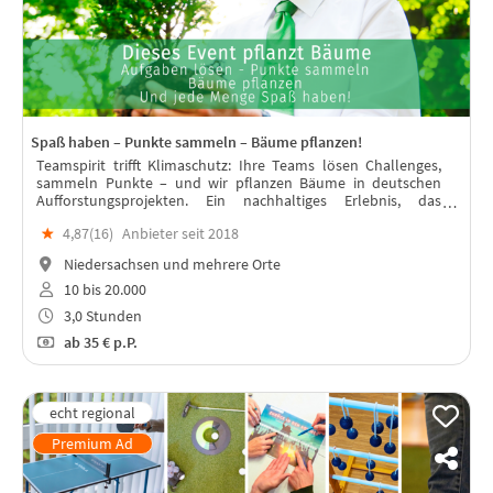
Spaß haben – Punkte sammeln – Bäume pflanzen!
Teamspirit trifft Klimaschutz: Ihre Teams lösen Challenges,
sammeln Punkte – und wir pflanzen Bäume in deutschen
Aufforstungsprojekten. Ein nachhaltiges Erlebnis, das
verbindet & wirkt. Fördert Zusammenhalt, Motivation und
★
4,87(
16
)
Anbieter seit 2018
Mitarbeiterbindung.
Niedersachsen und mehrere Orte
10 bis 20.000
3,0 Stunden
ab
35 €
p.P.