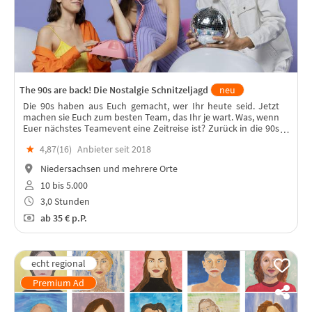
The 90s are back! Die Nostalgie Schnitzeljagd
neu
Die 90s haben aus Euch gemacht, wer Ihr heute seid. Jetzt
machen sie Euch zum besten Team, das Ihr je wart. Was, wenn
Euer nächstes Teamevent eine Zeitreise ist? Zurück in die 90s
– mit Challenges, Gelächter und mindestens einem
★
4,87(
16
)
Anbieter seit 2018
Eurodance-Ohrwurm!
Niedersachsen und mehrere Orte
10 bis 5.000
3,0 Stunden
ab
35 €
p.P.