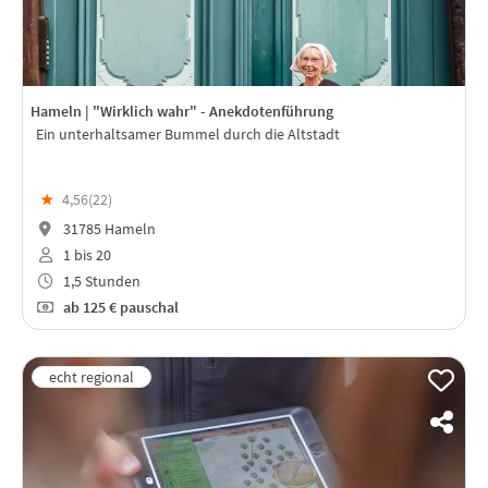
Hameln | "Wirklich wahr" - Anekdotenführung
Ein unterhaltsamer Bummel durch die Altstadt
★
4,56(
22
)
31785 Hameln
1 bis 20
1,5 Stunden
ab
125 €
pauschal