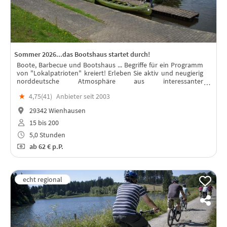
Sommer 2026...das Bootshaus startet durch!
Boote, Barbecue und Bootshaus ... Begriffe für ein Programm
von "Lokalpatrioten" kreiert! Erleben Sie aktiv und neugierig
norddeutsche Atmosphäre aus interessanter
Perspektive....mit Schlechtwetteralternative!
★
4,75(
41
)
Anbieter seit 2003
29342 Wienhausen
15 bis 200
5,0 Stunden
ab
62 €
p.P.