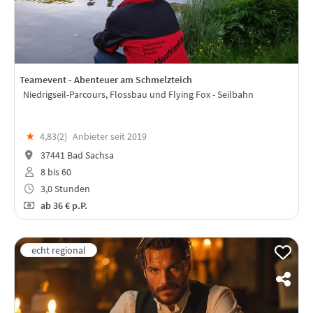
Teamevent - Abenteuer am Schmelzteich
Niedrigseil-Parcours, Flossbau und Flying Fox - Seilbahn
★
4,83(
2
)
Anbieter seit 2019
37441 Bad Sachsa
8 bis 60
3,0 Stunden
ab
36 €
p.P.