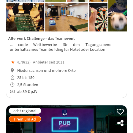
Afterwork Challenge - das Teamevent
... coole Wettbewerbe für den Tagungsabend –
unterhaltsames Teambuilding für Hotel oder Location
★
4,79(
32
)
Anbieter seit 2011
Niedersachsen und mehrere Orte
25 bis 150
2,5 Stunden
ab
39 €
p.P.