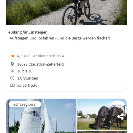
eBiking für Einsteiger
Aufsteigen und losfahren - und die Berge werden flacher!
★
4,71(
18
)
Anbieter seit 2004
38678 Clausthal-Zellerfeld
10 bis 30
3,0 Stunden
ab
55 €
p.P.