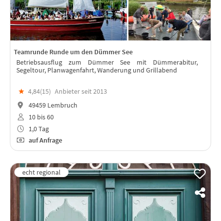
Teamrunde Runde um den Dümmer See
Betriebsausflug zum Dümmer See mit Dümmerabitur,
Segeltour, Planwagenfahrt, Wanderung und Grillabend
★
4,84(
15
)
Anbieter seit 2013
49459 Lembruch
10 bis 60
1,0 Tag
auf Anfrage