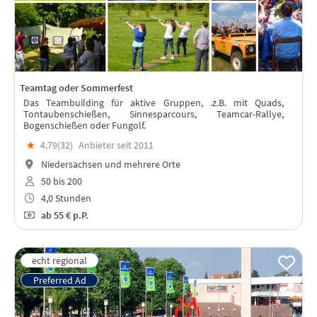
Teamtag oder Sommerfest
Das Teambuilding für aktive Gruppen, .z.B. mit Quads,
Tontaubenschießen, Sinnesparcours, Teamcar-Rallye,
Bogenschießen oder Fungolf.
★
4,79(
32
)
Anbieter seit 2011
Niedersachsen und mehrere Orte
50 bis 200
4,0 Stunden
ab
55 €
p.P.