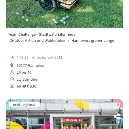
Team Challenge - Stadtwald Eilenriede
Outdoor Action und Walderleben in Hannovers grüner Lunge
★
4,79(
32
)
Anbieter seit 2011
30177 Hannover
20 bis 40
2,5 Stunden
ab
49 €
p.P.