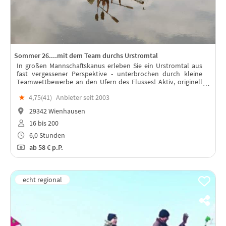
Sommer 26....mit dem Team durchs Urstromtal
In großen Mannschaftskanus erleben Sie ein Urstromtal aus
fast vergessener Perspektive - unterbrochen durch kleine
Teamwettbewerbe an den Ufern des Flusses! Aktiv, originell
und witzig...der Hit des letzten Jahres!
★
4,75(
41
)
Anbieter seit 2003
29342 Wienhausen
16 bis 200
6,0 Stunden
ab
58 €
p.P.