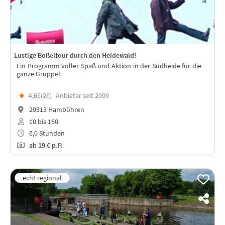
Lustige Boßeltour durch den Heidewald!
Ein Programm voller Spaß und Aktion in der Südheide für die
ganze Gruppe!
★
4,66(
26
)
Anbieter seit 2009
29313 Hambühren
10 bis 160
6,0 Stunden
ab
19 €
p.P.