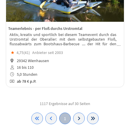
Teamerlebnis - per Floß durchs Urstromtal
Aktiv, kreativ und sportlich bei diesem Teamevent durch das
Urstromtal der Oberaller: mit dem selbstgebauten Floß,
flussabwärts zum Bootshaus-Barbecue .... der Hit für den
Sommer 2026!
★
4,75(
41
)
Anbieter seit 2003
29342 Wienhausen
16 bis 110
5,0 Stunden
ab
78 €
p.P.
1117 Ergebnisse auf 30 Seiten
1