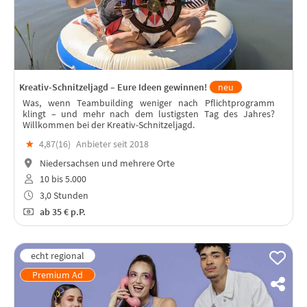
Kreativ-Schnitzeljagd – Eure Ideen gewinnen!
neu
Was, wenn Teambuilding weniger nach Pflichtprogramm
klingt – und mehr nach dem lustigsten Tag des Jahres?
Willkommen bei der Kreativ-Schnitzeljagd.
★
4,87(
16
)
Anbieter seit 2018
Niedersachsen und mehrere Orte
10 bis 5.000
3,0 Stunden
ab
35 €
p.P.