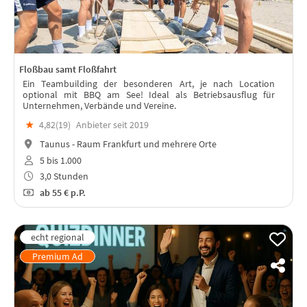
Floßbau samt Floßfahrt
Ein Teambuilding der besonderen Art, je nach Location
optional mit BBQ am See! Ideal als Betriebsausflug für
Unternehmen, Verbände und Vereine.
★
4,82(
19
)
Anbieter seit 2019
Taunus - Raum Frankfurt und mehrere Orte
5 bis 1.000
3,0 Stunden
ab
55 €
p.P.