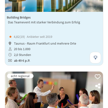
Building Bridges
Das Teamevent mit starker Verbindung zum Erfolg
★
4,82(
19
)
Anbieter seit 2019
Taunus - Raum Frankfurt und mehrere Orte
20 bis 1.000
2,0 Stunden
ab
49 €
p.P.