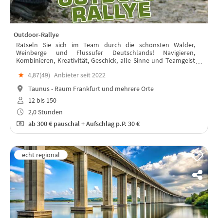
Outdoor-Rallye
Rätseln Sie sich im Team durch die schönsten Wälder,
Weinberge und Flussufer Deutschlands! Navigieren,
Kombinieren, Kreativität, Geschick, alle Sinne und Teamgeist
sind gefragt!
★
4,87(
49
)
Anbieter seit 2022
Taunus - Raum Frankfurt und mehrere Orte
12 bis 150
2,0 Stunden
ab
300 €
pauschal + Aufschlag p.P. 30 €