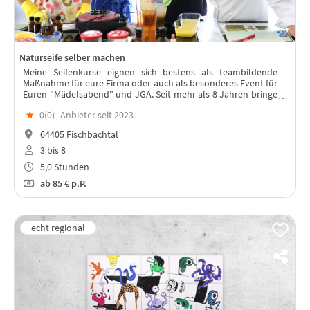
Naturseife selber machen
Meine Seifenkurse eignen sich bestens als teambildende
Maßnahme für eure Firma oder auch als besonderes Event für
Euren "Mädelsabend" und JGA. Seit mehr als 8 Jahren bringe
ich Gruppen das "Seifemachen" bei.
★
0(
0
)
Anbieter seit 2023
64405 Fischbachtal
3 bis 8
5,0 Stunden
ab
85 €
p.P.