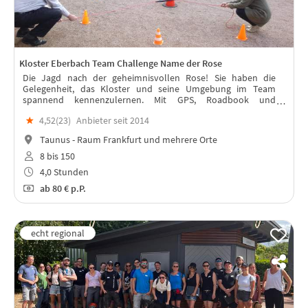
Kloster Eberbach Team Challenge Name der Rose
Die Jagd nach der geheimnisvollen Rose! Sie haben die
Gelegenheit, das Kloster und seine Umgebung im Team
spannend kennenzulernen. Mit GPS, Roadbook und
Hinweisen ausgestattet begeben Sie sich auf eine mystische
★
4,52(
23
)
Anbieter seit 2014
Orientierungstour im Kloster...
Taunus - Raum Frankfurt und mehrere Orte
8 bis 150
4,0 Stunden
ab
80 €
p.P.