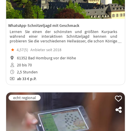
WhatsApp-Schnitzeljagd mit Geschmack
Lernen Sie einen der schönsten und größten Kurparks
während einer interaktiven Schnitzeljagd kennen und
probieren Sie die verschiedenen Heilwässer, die schon Könige
geheilt haben.
★
4,57(
5
)
Anbieter seit 2018
61352 Bad Homburg vor der Höhe
20 bis 70
2,5 Stunden
ab
33 €
p.P.