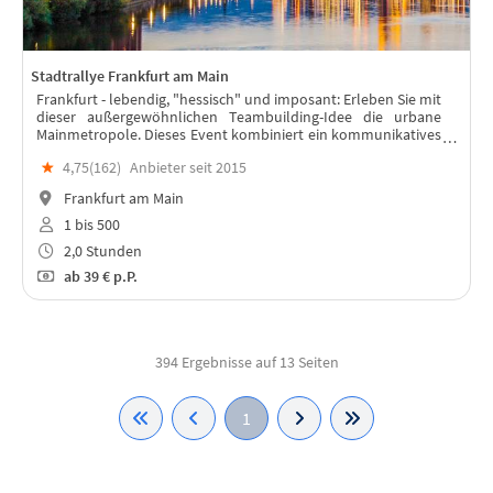
Stadtrallye Frankfurt am Main
Frankfurt - lebendig, "hessisch" und imposant: Erleben Sie mit
dieser außergewöhnlichen Teambuilding-Idee die urbane
Mainmetropole. Dieses Event kombiniert ein kommunikatives
Teamevent mit einer interaktiven Stadtführung.
★
4,75(
162
)
Anbieter seit 2015
Frankfurt am Main
1 bis 500
2,0 Stunden
ab
39 €
p.P.
394 Ergebnisse auf 13 Seiten
1