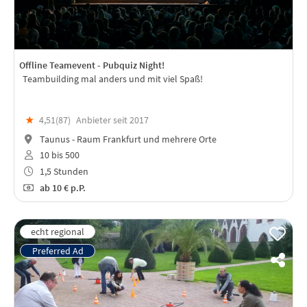
Offline Teamevent - Pubquiz Night!
Teambuilding mal anders und mit viel Spaß!
★
4,51(
87
)
Anbieter seit 2017
Taunus - Raum Frankfurt und mehrere Orte
10 bis 500
1,5 Stunden
ab
10 €
p.P.