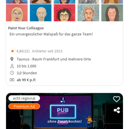
Paint Your Colleague
Ein unvergesslicher Malspaß für das ganze Team!
★
4,86(
32
)
Anbieter seit 2023
Taunus - Raum Frankfurt und mehrere Orte
10 bis 1.000
3,0 Stunden
ab
99 €
p.P.
ohne Zusatzkosten!