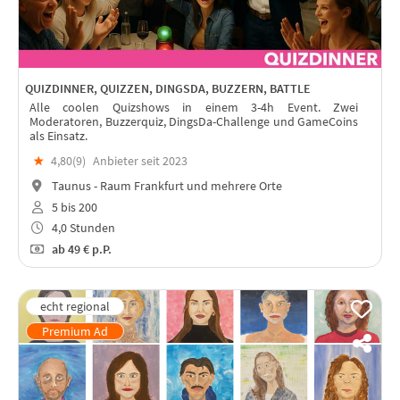
QUIZDINNER, QUIZZEN, DINGSDA, BUZZERN, BATTLE
Alle coolen Quizshows in einem 3-4h Event. Zwei
Moderatoren, Buzzerquiz, DingsDa-Challenge und GameCoins
als Einsatz.
★
4,80(
9
)
Anbieter seit 2023
Taunus - Raum Frankfurt und mehrere Orte
5 bis 200
4,0 Stunden
ab
49 €
p.P.