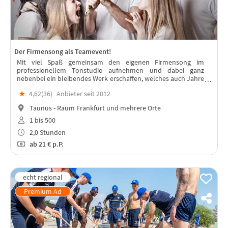
Der Firmensong als Teamevent!
Mit viel Spaß gemeinsam den eigenen Firmensong im
professionellem Tonstudio aufnehmen und dabei ganz
nebenbei ein bleibendes Werk erschaffen, welches auch Jahre
nach dem Event das Team stärkt.
★
4,62(
36
)
Anbieter seit 2012
Taunus - Raum Frankfurt und mehrere Orte
1 bis 500
2,0 Stunden
ab
21 €
p.P.