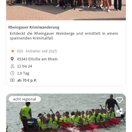
Rheingauer Krimiwanderung
Entdeckt die Rheingauer Weinberge und ermittelt in einem
spannenden Kriminalfall
★
0(
0
)
Anbieter seit 2025
65343 Eltville am Rhein
12 bis 24
1,0 Tag
ab
70 €
p.P.