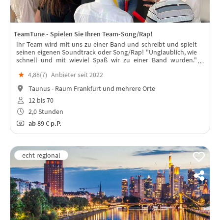
TeamTune - Spielen Sie Ihren Team-Song/Rap!
Ihr Team wird mit uns zu einer Band und schreibt und spielt
seinen eigenen Soundtrack oder Song/Rap! "Unglaublich, wie
schnell und mit wieviel Spaß wir zu einer Band wurden."
(Kundenstimme)
★
4,88(
7
)
Anbieter seit 2022
Taunus - Raum Frankfurt und mehrere Orte
12 bis 70
2,0 Stunden
ab
89 €
p.P.