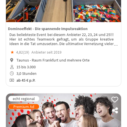
Dominoeffekt - Die spannende Impulsreaktion
Das beliebteste Event bei diesem Anbieter 22, 23, 24 und 25!!!
Hier ist echtes Teamwork gefragt, um als Gruppe kreative
Ideen in die Tat umzusetzen. Die ultimative Vernetzung vieler
Teile in einem spannenden Event oder Rahmenprogramm für
★
4,82(
19
)
Anbieter seit 2019
Dein Team.
Taunus - Raum Frankfurt und mehrere Orte
15 bis 3.000
3,0 Stunden
ab
45 €
p.P.