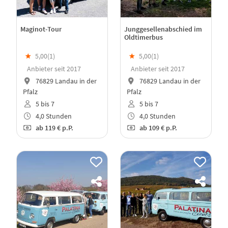
Maginot-Tour
Junggesellenabschied im
Oldtimerbus
★
5,00(
1
)
★
5,00(
1
)
Anbieter seit 2017
Anbieter seit 2017
76829 Landau in der
76829 Landau in der
Pfalz
Pfalz
5 bis 7
5 bis 7
4,0 Stunden
4,0 Stunden
ab
119 €
p.P.
ab
109 €
p.P.