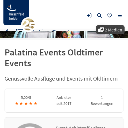
2 Medien
Palatina Events
Palatina Events Oldtimer
Events
Genussvolle Ausflüge und Events mit Oldtimern
5,00/5
Anbieter
1
★
★
★
★
★
seit 2017
Bewertungen
Event-Anbieter für dieses