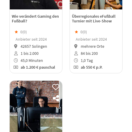
Wie verändert Gaming den
Überregionales eFußball
Fußball?
Turnier mit Live-Show
★
0(
0
)
★
0(
0
)
Anbieter seit 2024
Anbieter seit 2024
42657 Solingen
mehrere Orte
1 bis 2.000
84 bis 200
45,0 Minuten
1,0 Tag
ab
1.200 €
pauschal
ab
550 €
p.P.