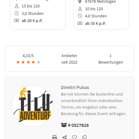
67678 Mehlingen
15 bis 120
10 bis 120
3,0 Stunden
4,0 Stunden
ab
20 €
p.P.
ab
35 €
p.P.
4,33/5
Anbieter
1
★
★
★
★
★
seit 2022
Bewertungen
Dimitri Pukas
Bei mir können Sie kostenfrei und
unverbindlich Ihren individuellen
Termin, ein Angebot oder eine
Beratung für dieses Event anfragen.
# 0527626