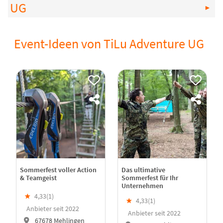
UG
Event-Ideen von TiLu Adventure UG
Sommerfest voller Action
Das ultimative
& Teamgeist
Sommerfest für Ihr
Unternehmen
★
4,33(
1
)
★
4,33(
1
)
Anbieter seit 2022
Anbieter seit 2022
67678 Mehlingen