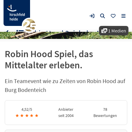
1 Medien
Robin Hood Spiel, das Mittelalter erleben.
Robin Hood Spiel, das
Mittelalter erleben.
Ein Teamevent wie zu Zeiten von Robin Hood auf
Burg Bodenteich
4,52/5
Anbieter
78
★
★
★
★
★
seit 2004
Bewertungen