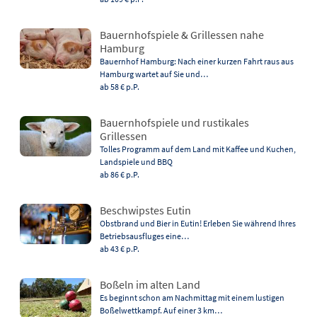
Bauernhofspiele & Grillessen nahe
Hamburg
Bauernhof Hamburg: Nach einer kurzen Fahrt raus aus
Hamburg wartet auf Sie und…
ab 58 €
p.P.
Bauernhofspiele und rustikales
Grillessen
Tolles Programm auf dem Land mit Kaffee und Kuchen,
Landspiele und BBQ
ab 86 €
p.P.
Beschwipstes Eutin
Obstbrand und Bier in Eutin! Erleben Sie während Ihres
Betriebsausfluges eine…
ab 43 €
p.P.
Boßeln im alten Land
Es beginnt schon am Nachmittag mit einem lustigen
Boßelwettkampf. Auf einer 3 km…