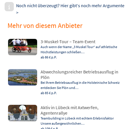
Noch nicht überzeugt? Hier gibt‘s noch mehr Argumente
>
Mehr von diesem Anbieter
3-Muskel-Tour – Team-Event
Auch wenn der Name „3 Muskel Tour“ auf athletische
Höchstleistungen schließen…
ab 86 €
p.P.
Abwechslungsreicher Betriebsausflug in
Plön
Bei Ihrem Betriebsausflug in die Holsteinische Schweiz
entdecken Sie Plön und…
ab 85 €
p.P.
Aktiv in Lübeck mit Axtwerfen,
Agentenrallye
Teambuilding in Lübeck mit echtem Erlebnisfaktor
Unsere außergewöhnlichen…
ab 109 €
p.P.