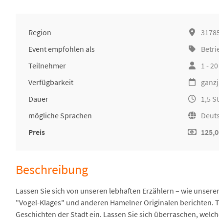
Region
3178
Event empfohlen als
Betri
Teilnehmer
1 - 2
Verfügbarkeit
ganzj
Dauer
1,5 
mögliche Sprachen
Deut
Preis
125,0
Beschreibung
Lassen Sie sich von unseren lebhaften Erzählern – wie unse
"Vogel-Klages" und anderen Hamelner Originalen berichten. 
Geschichten der Stadt ein. Lassen Sie sich überraschen, we