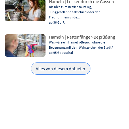
Hameln | Lecker durch die Gassen
Die Idee zum Betriebsausflug,
Junggesellinnenabschied oder der
Freundinnenrunde:…
ab 36 €
p.P.
Hameln | Rattenfänger-Begrüßung
Was wäre ein Hameln-Besuch ohne die
Begegnung mit dem Wahrzeichen der Stadt?
ab 95 €
pauschal
Alles von diesem Anbieter