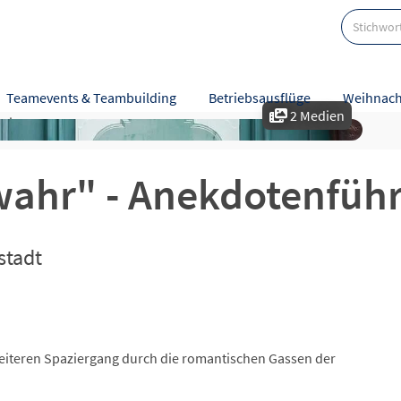
g
Teamevents & Teambuilding
Betriebsausflüge
Weihnach
2 Medien
eise
Karte
Bewertungen
 wahr" - Anekdotenfüh
stadt
heiteren Spaziergang durch die romantischen Gassen der