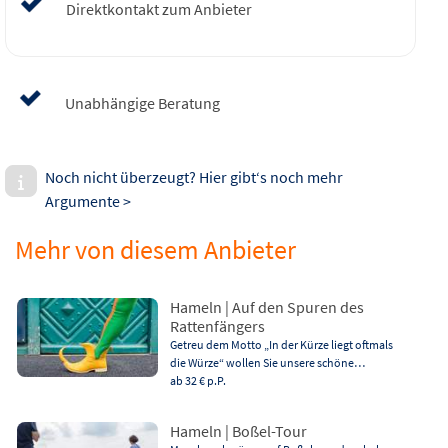
Direktkontakt zum Anbieter
Unabhängige Beratung
Noch nicht überzeugt? Hier gibt‘s noch mehr
Argumente >
Mehr von diesem Anbieter
Hameln | Auf den Spuren des
Rattenfängers
Getreu dem Motto „In der Kürze liegt oftmals
die Würze“ wollen Sie unsere schöne…
ab 32 €
p.P.
Hameln | Boßel-Tour