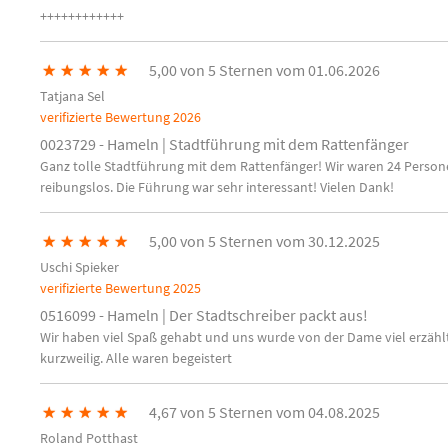
++++++++++++
★
★
★
★
★
5,00 von 5 Sternen vom 01.06.2026
Tatjana Sel
verifizierte Bewertung
2026
0023729 - Hameln | Stadtführung mit dem Rattenfänger
Ganz tolle Stadtführung mit dem Rattenfänger! Wir waren 24 Perso
reibungslos. Die Führung war sehr interessant! Vielen Dank!
★
★
★
★
★
5,00 von 5 Sternen vom 30.12.2025
Uschi Spieker
verifizierte Bewertung
2025
0516099 - Hameln | Der Stadtschreiber packt aus!
Wir haben viel Spaß gehabt und uns wurde von der Dame viel erzählt 
kurzweilig. Alle waren begeistert
★
★
★
★
★
4,67 von 5 Sternen vom 04.08.2025
Roland Potthast