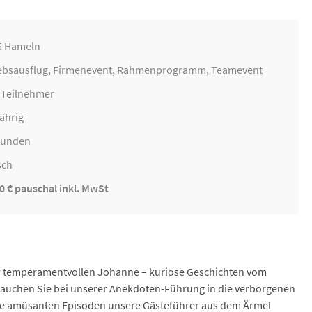
5 Hameln
ebsausflug
,
Firmenevent
, Rahmenprogramm, Teamevent
0 Teilnehmer
ährig
Stunden
sch
0 € pauschal inkl. MwSt
rer temperamentvollen Johanne – kuriose Geschichten vom
Tauchen Sie bei unserer Anekdoten-Führung in die verborgenen
lche amüsanten Episoden unsere Gästeführer aus dem Ärmel