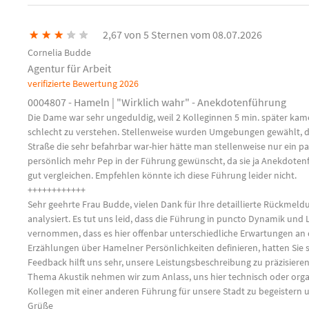
★
★
★
★
★
2,67 von 5 Sternen vom 08.07.2026
Cornelia Budde
Agentur für Arbeit
verifizierte Bewertung
2026
0004807 - Hameln | "Wirklich wahr" - Anekdotenführung
Die Dame war sehr ungeduldig, weil 2 Kolleginnen 5 min. später kame
schlecht zu verstehen. Stellenweise wurden Umgebungen gewählt, die s
Straße die sehr befahrbar war-hier hätte man stellenweise nur ein pa
persönlich mehr Pep in der Führung gewünscht, da sie ja Anekdote
gut vergleichen. Empfehlen könnte ich diese Führung leider nicht.
++++++++++++
Sehr geehrte Frau Budde, vielen Dank für Ihre detaillierte Rückmeldu
analysiert. Es tut uns leid, dass die Führung in puncto Dynamik und
vernommen, dass es hier offenbar unterschiedliche Erwartungen an d
Erzählungen über Hamelner Persönlichkeiten definieren, hatten Sie s
Feedback hilft uns sehr, unsere Leistungsbeschreibung zu präzisieren
Thema Akustik nehmen wir zum Anlass, uns hier technisch oder organ
Kollegen mit einer anderen Führung für unsere Stadt zu begeistern u
Grüße