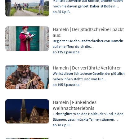
Manche schwören auf Boßeln, andere haben
noch nie davon gehört. Dabei ist Boßeln…
ab 25 €
p.P.
Hameln | Der Stadtschreiber packt
aus!
Begleiten Sie den Stadtschreiber von Hameln
auf einer Tour durch die…
ab 135 €
pauschal
Hameln | Der verführte Verführer
Wer ist dieser lichtscheue Geselle, der plötzlich
neben Ihnen steht? Und was für…
ab 195 €
pauschal
Hameln | Funkelndes
Weihnachtserlebnis
Lichter glitzern an den Holzbuden und in den
Bäumen, geschmückte Tannen säumen…
ab 18 €
p.P.