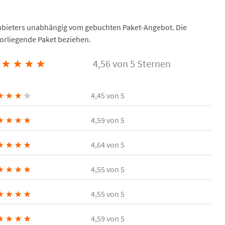
Anbieters unabhängig vom gebuchten Paket-Angebot. Die
vorliegende Paket beziehen.
★
★
★
★
4,56 von 5 Sternen
★
★
★
★
4,45
von 5
★
★
★
★
4,59
von 5
★
★
★
★
4,64
von 5
★
★
★
★
4,55
von 5
★
★
★
★
4,55
von 5
★
★
★
★
4,59
von 5