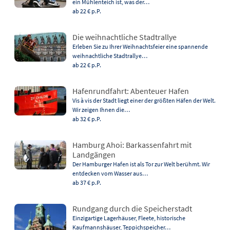
ein Mühlenteich ist, was der…
ab 22 €
p.P.
Die weihnachtliche Stadtrallye
Erleben Sie zu Ihrer Weihnachtsfeier eine spannende
weihnachtliche Stadtrallye…
ab 22 €
p.P.
Hafenrundfahrt: Abenteuer Hafen
Vis à vis der Stadt liegt einer der größten Häfen der Welt.
Wir zeigen Ihnen die…
ab 32 €
p.P.
Hamburg Ahoi: Barkassenfahrt mit
Landgängen
Der Hamburger Hafen ist als Tor zur Welt berühmt. Wir
entdecken vom Wasser aus…
ab 37 €
p.P.
Rundgang durch die Speicherstadt
Einzigartige Lagerhäuser, Fleete, historische
Kaufmannshäuser, Teppichspeicher…