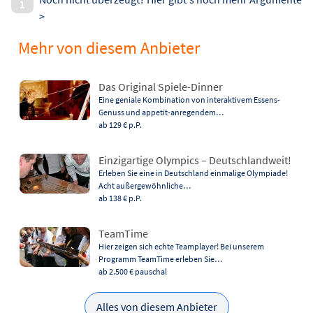
>
Mehr von diesem Anbieter
Das Original Spiele-Dinner
Eine geniale Kombination von interaktivem Essens-
Genuss und appetit-anregendem…
ab 129 €
p.P.
Einzigartige Olympics – Deutschlandweit!
Erleben Sie eine in Deutschland einmalige Olympiade!
Acht außergewöhnliche…
ab 138 €
p.P.
TeamTime
Hier zeigen sich echte Teamplayer! Bei unserem
Programm TeamTime erleben Sie…
ab 2.500 €
pauschal
Alles von diesem Anbieter