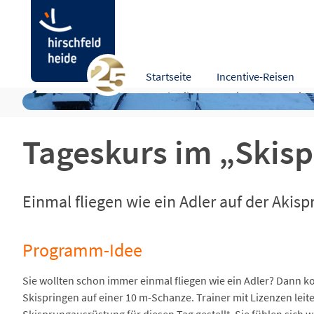
Tageskurs im „Skispringen für Jedermann“
Startseite
Incentive-Reisen
Programm-Idee
Beschreibung
Leistungen
Hinw
Tageskurs im „Skis
Einmal fliegen wie ein Adler auf der Akis
Programm-Idee
Sie wollten schon immer einmal fliegen wie ein Adler? Dann
Skispringen auf einer 10 m-Schanze. Trainer mit Lizenzen le