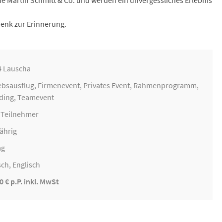
wie Martin Schmitt & Co. und werden ein unvergessliches Erlebnis
henk zur Erinnerung.
4 Lauscha
ebsausflug
,
Firmenevent
, Privates Event, Rahmenprogramm,
ding
, Teamevent
0 Teilnehmer
ährig
ag
ch, Englisch
0 € p.P. inkl. MwSt