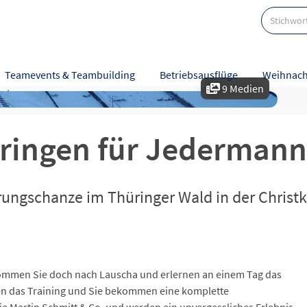
Teamevents & Teambuilding
Betriebsausflüge
Weihnach
9 Medien
eise
Karte
pringen für Jederman
prungschanze im Thüringer Wald in der Christ
 kommen Sie doch nach Lauscha und erlernen an einem Tag das
iten das Training und Sie bekommen eine komplette