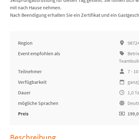
Skisprungausrüstung für diesen Tag gestellt. Sie fühlen sich 
mit nach Hause nehmen.
Nach Beendigung erhalten Sie ein Zertifikat und ein Gastgesc
Region
9872
Event empfohlen als
Betri
Teambuil
Teilnehmer
7 - 1
Verfügbarkeit
ganzj
Dauer
1,0 T
mögliche Sprachen
Deuts
Preis
199,0
Beschreibung