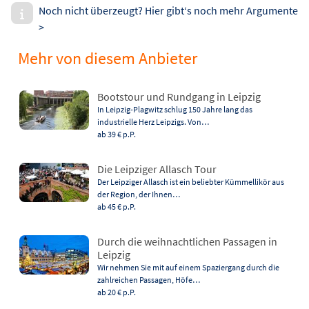
Noch nicht überzeugt? Hier gibt‘s noch mehr Argumente
>
Mehr von diesem Anbieter
Bootstour und Rundgang in Leipzig
In Leipzig-Plagwitz schlug 150 Jahre lang das
industrielle Herz Leipzigs. Von…
ab 39 €
p.P.
Die Leipziger Allasch Tour
Der Leipziger Allasch ist ein beliebter Kümmellikör aus
der Region, der Ihnen…
ab 45 €
p.P.
Durch die weihnachtlichen Passagen in
Leipzig
Wir nehmen Sie mit auf einem Spaziergang durch die
zahlreichen Passagen, Höfe…
ab 20 €
p.P.