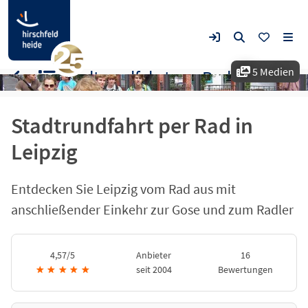
5 Medien
Stadtrundfahrt per Rad in Leipzig
Stadtrundfahrt per Rad in
Leipzig
Entdecken Sie Leipzig vom Rad aus mit
anschließender Einkehr zur Gose und zum Radler
4,57/5
Anbieter
16
★
★
★
★
★
seit 2004
Bewertungen