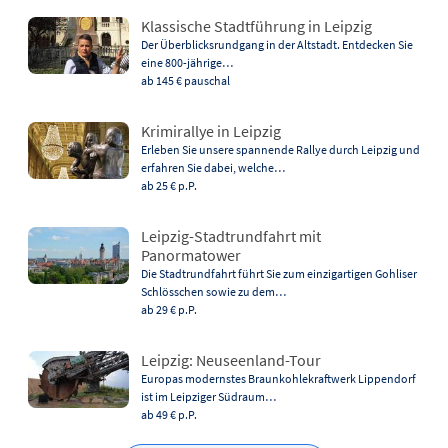
Klassische Stadtführung in Leipzig
Der Überblicksrundgang in der Altstadt. Entdecken Sie
eine 800-jährige…
ab 145 €
pauschal
Krimirallye in Leipzig
Erleben Sie unsere spannende Rallye durch Leipzig und
erfahren Sie dabei, welche…
ab 25 €
p.P.
Leipzig-Stadtrundfahrt mit
Panormatower
Die Stadtrundfahrt führt Sie zum einzigartigen Gohliser
Schlösschen sowie zu dem…
ab 29 €
p.P.
Leipzig: Neuseenland-Tour
Europas modernstes Braunkohlekraftwerk Lippendorf
ist im Leipziger Südraum…
ab 49 €
p.P.