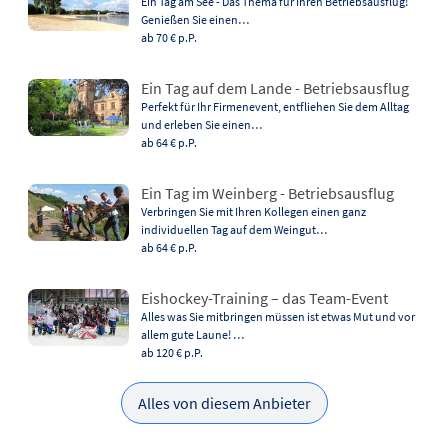
Ein Tag am See - Das Thema für Ihren Betriebsausflug!
Genießen Sie einen…
ab 70 €
p.P.
Ein Tag auf dem Lande - Betriebsausflug
Perfekt für Ihr Firmenevent, entfliehen Sie dem Alltag
und erleben Sie einen…
ab 64 €
p.P.
Ein Tag im Weinberg - Betriebsausflug
Verbringen Sie mit Ihren Kollegen einen ganz
individuellen Tag auf dem Weingut…
ab 64 €
p.P.
Eishockey-Training – das Team-Event
Alles was Sie mitbringen müssen ist etwas Mut und vor
allem gute Laune! …
ab 120 €
p.P.
Alles von diesem Anbieter