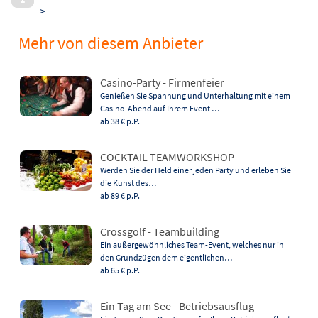
>
Mehr von diesem Anbieter
Casino-Party - Firmenfeier
Genießen Sie Spannung und Unterhaltung mit einem
Casino-Abend auf Ihrem Event …
ab 38 €
p.P.
COCKTAIL-TEAMWORKSHOP
Werden Sie der Held einer jeden Party und erleben Sie
die Kunst des…
ab 89 €
p.P.
Crossgolf - Teambuilding
Ein außergewöhnliches Team-Event, welches nur in
den Grundzügen dem eigentlichen…
ab 65 €
p.P.
Ein Tag am See - Betriebsausflug