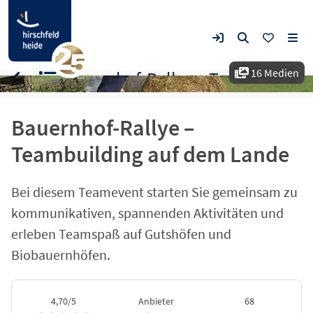
16 Medien
Bauernhof-Rallye – Teambuilding auf dem Lande
Bauernhof-Rallye –
Teambuilding auf dem Lande
Bei diesem Teamevent starten Sie gemeinsam zu
kommunikativen, spannenden Aktivitäten und
erleben Teamspaß auf Gutshöfen und
Biobauernhöfen.
4,70/5
Anbieter
68