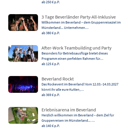
ab 250 €
p.P.
3 Tage Beverländer Party-All-Inklusive
Willkommen im Beverland – dem Gruppenreiseziel im
Münsterland... Unternehmen…
ab 380 €
p.P.
After-Work Teambuilding und Party
Besonders für Betriebsausflüge bietet dieses
Programm einen perfekten Rahmen für…
ab 125 €
p.P.
Beverland Rockt
Das Rockevent im Beverland! Vom 12.03.-14.03.2027
könnt ihr alle eure Kutten,…
ab 369 €
p.P.
Erlebnisarena im Beverland
Herzlich willkommen im Beverland – dem Ziel für
Gruppenreisen im Münsterland... …
ab 140 €
p.P.