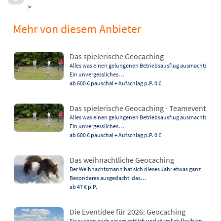
>
Mehr von diesem Anbieter
Das spielerische Geocaching
Alles was einen gelungenen Betriebsausflug ausmacht:
Ein unvergessliches…
ab 600 €
pauschal + Aufschlag p.P. 0 €
Das spielerische Geocaching - Teamevent
Alles was einen gelungenen Betriebsausflug ausmacht:
Ein unvergessliches…
ab 600 €
pauschal + Aufschlag p.P. 0 €
Das weihnachtliche Geocaching
Der Weihnachtsmann hat sich dieses Jahr etwas ganz
Besonderes ausgedacht: das…
ab 47 €
p.P.
Die Eventidee für 2026: Geocaching
Sie suchen nach einem zeitlich und räumlich flexiblen