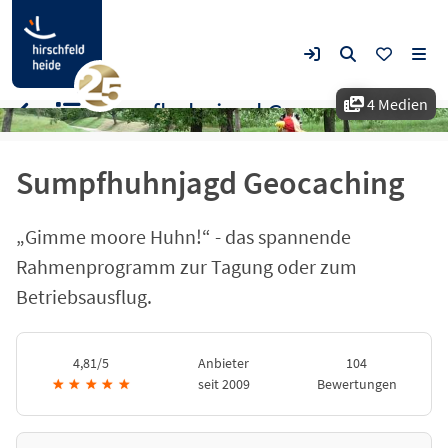
4 Medien
Sumpfhuhnjagd Geocaching
Sumpfhuhnjagd Geocaching
„Gimme moore Huhn!“ - das spannende
Rahmenprogramm zur Tagung oder zum
Betriebsausflug.
4,81/5
Anbieter
104
★
★
★
★
★
seit 2009
Bewertungen