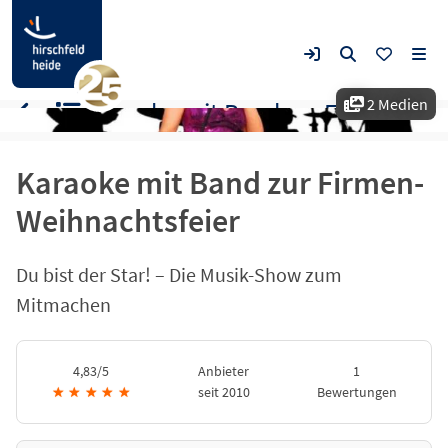
2 Medien
Karaoke mit Band zur Firmen-Weihnachtsfeier
Karaoke mit Band zur Firmen-
Weihnachtsfeier
Du bist der Star! – Die Musik-Show zum
Mitmachen
4,83/5
Anbieter
1
★
★
★
★
★
seit 2010
Bewertungen