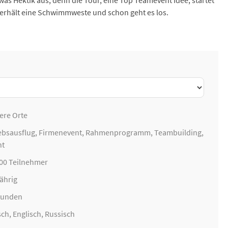
as Hektik aus, denn die Tour, eine Top Teamevent Idee, startet
, erhält eine Schwimmweste und schon geht es los.
ere Orte
ebsausflug
,
Firmenevent
, Rahmenprogramm,
Teambuilding
,
nt
300 Teilnehmer
ährig
Stunden
ch, Englisch, Russisch