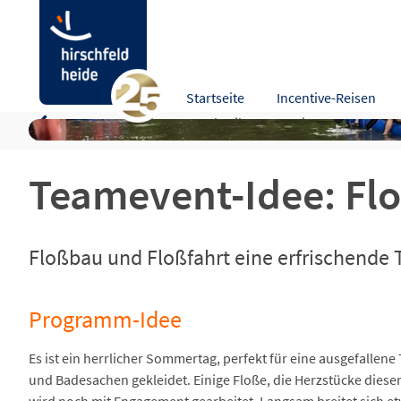
Teamevent-Idee: Floßbau & Floßfahrt
Startseite
Incentive-Reisen
Programm-Idee
Beschreibung
Leistungen
Zusa
Teamevent-Idee: Fl
Floßbau und Floßfahrt eine erfrischende 
Programm-Idee
Es ist ein herrlicher Sommertag, perfekt für eine ausgefallene
und Badesachen gekleidet. Einige Floße, die Herzstücke dieser