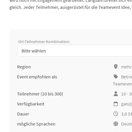
wird noch mit Engagement gearbeitet. Langsam breitet sich etw
gleich. Jeder Teilnehmer, ausgerüstet für die Teamevent Idee
Ort-Teilnehmer-Kombination:
Region
mehr
Event empfohlen als
Betri
Teameve
Teilnehmer
(10 bis 300)
10 - 
Verfügbarkeit
ganzj
Dauer
3,0 
mögliche Sprachen
Deuts