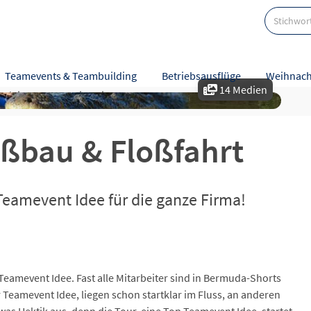
Teamevents & Teambuilding
Betriebsausflüge
Weihnach
14 Medien
tzleistungen
Hinweise
Karte
Bewertungen
oßbau & Floßfahrt
Teamevent Idee für die ganze Firma!
 Teamevent Idee. Fast alle Mitarbeiter sind in Bermuda-Shorts
 Teamevent Idee, liegen schon startklar im Fluss, an anderen