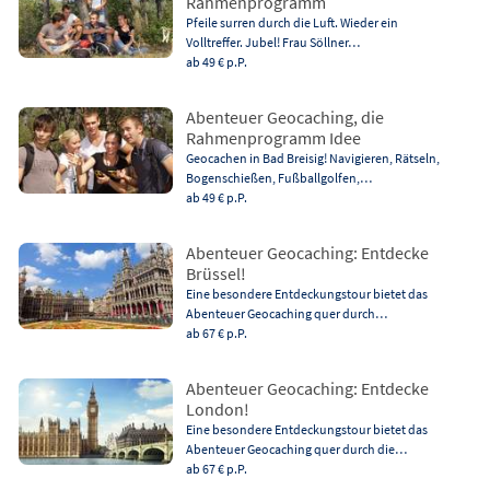
Rahmenprogramm
Pfeile surren durch die Luft. Wieder ein
Volltreffer. Jubel! Frau Söllner…
ab 49 €
p.P.
Abenteuer Geocaching, die
Rahmenprogramm Idee
Geocachen in Bad Breisig! Navigieren, Rätseln,
Bogenschießen, Fußballgolfen,…
ab 49 €
p.P.
Abenteuer Geocaching: Entdecke
Brüssel!
Eine besondere Entdeckungstour bietet das
Abenteuer Geocaching quer durch…
ab 67 €
p.P.
Abenteuer Geocaching: Entdecke
London!
Eine besondere Entdeckungstour bietet das
Abenteuer Geocaching quer durch die…
ab 67 €
p.P.