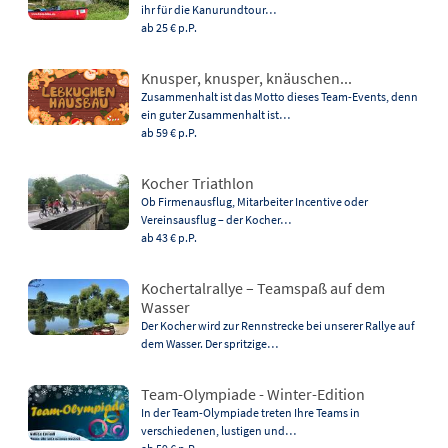
ihr für die Kanurundtour…
ab 25 €
p.P.
Knusper, knusper, knäuschen...
Zusammenhalt ist das Motto dieses Team-Events, denn
ein guter Zusammenhalt ist…
ab 59 €
p.P.
Kocher Triathlon
Ob Firmenausflug, Mitarbeiter Incentive oder
Vereinsausflug – der Kocher…
ab 43 €
p.P.
Kochertalrallye – Teamspaß auf dem
Wasser
Der Kocher wird zur Rennstrecke bei unserer Rallye auf
dem Wasser. Der spritzige…
Team-Olympiade - Winter-Edition
In der Team-Olympiade treten Ihre Teams in
verschiedenen, lustigen und…