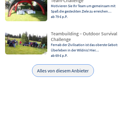
Team-Challenge
Motivieren Sie Ihr Team um gemeinsam mit
Spaß die gesteckten Ziele zu erreichen…
ab 79 €
p.P.
Teambuilding – Outdoor Survival
Challenge
Fernab der Zivilisation ist das oberste Gebot:
Überleben in der Wildnis! Hier…
ab 69 €
p.P.
Alles von diesem Anbieter