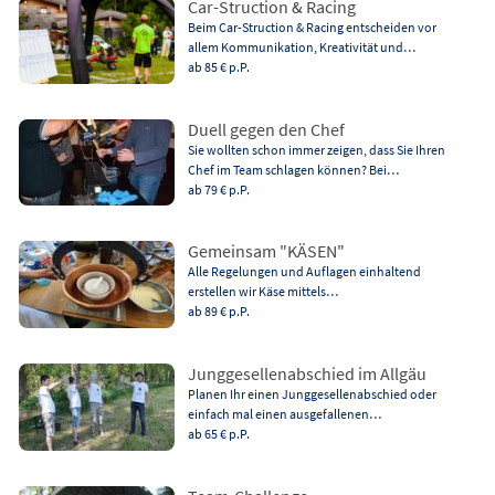
Car-Struction & Racing
Beim Car-Struction & Racing entscheiden vor
allem Kommunikation, Kreativität und…
ab 85 €
p.P.
Duell gegen den Chef
Sie wollten schon immer zeigen, dass Sie Ihren
Chef im Team schlagen können? Bei…
ab 79 €
p.P.
Gemeinsam "KÄSEN"
Alle Regelungen und Auflagen einhaltend
erstellen wir Käse mittels…
ab 89 €
p.P.
Junggesellenabschied im Allgäu
Planen Ihr einen Junggesellenabschied oder
einfach mal einen ausgefallenen…
ab 65 €
p.P.