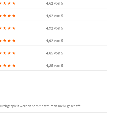
★
★
★
★
4,62
von 5
★
★
★
★
4,92
von 5
★
★
★
★
4,92
von 5
★
★
★
★
4,92
von 5
★
★
★
★
4,85
von 5
★
★
★
★
4,85
von 5
r durchgespielt werden somit hätte man mehr geschafft.