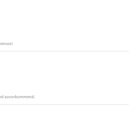
Genuss!
 und zuvorkommend.