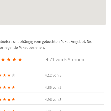
Anbieters unabhängig vom gebuchten Paket-Angebot. Die
vorliegende Paket beziehen.
★
★
★
★
4,71 von 5 Sternen
★
★
★
★
4,12
von 5
★
★
★
★
4,85
von 5
★
★
★
★
4,96
von 5