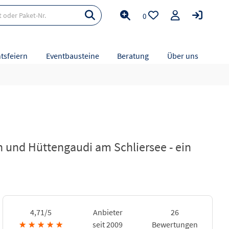
0
tsfeiern
Eventbausteine
Beratung
Über uns
 und Hüttengaudi am Schliersee - ein
4,71/5
Anbieter
26
★
★
★
★
★
seit 2009
Bewertungen