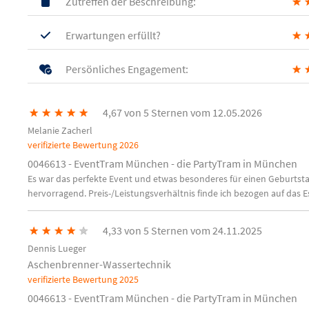
Zutreffen der Beschreibung:
★
Erwartungen erfüllt?
★
Persönliches Engagement:
★
★
★
★
★
★
4,67 von 5 Sternen vom 12.05.2026
Melanie Zacherl
verifizierte Bewertung
2026
0046613 - EventTram München - die PartyTram in München
Es war das perfekte Event und etwas besonderes für einen Geburtstag.
hervorragend. Preis-/Leistungsverhältnis finde ich bezogen auf das
★
★
★
★
★
4,33 von 5 Sternen vom 24.11.2025
Dennis Lueger
Aschenbrenner-Wassertechnik
verifizierte Bewertung
2025
0046613 - EventTram München - die PartyTram in München