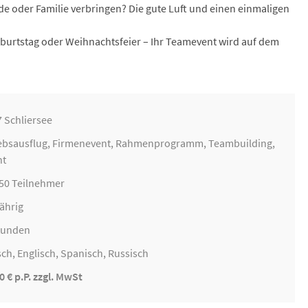
e oder Familie verbringen? Die gute Luft und einen einmaligen
burtstag oder Weihnachtsfeier – Ihr Teamevent wird auf dem
 Schliersee
ebsausflug
,
Firmenevent
, Rahmenprogramm,
Teambuilding
,
nt
250 Teilnehmer
ährig
Stunden
ch, Englisch, Spanisch, Russisch
0 € p.P. zzgl. MwSt