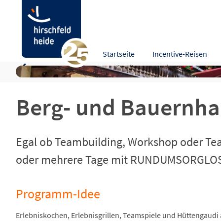
Berg- und BauernhausEvent
Startseite
Incentive-Reisen
Programm-Idee
Beschreibung
Leistungen
Zusa
Berg- und Bauernh
Egal ob Teambuilding, Workshop oder Te
oder mehrere Tage mit RUNDUMSORGLOS
Programm-Idee
Erlebniskochen, Erlebnisgrillen, Teamspiele und Hüttengaudi