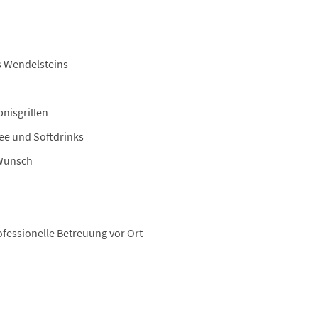
s Wendelsteins
nisgrillen
fee und Softdrinks
 Wunsch
ofessionelle Betreuung vor Ort