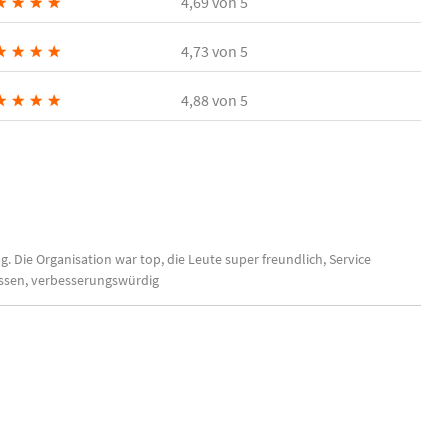
★
★
★
★
4,69
von 5
★
★
★
★
4,73
von 5
★
★
★
★
4,88
von 5
 Die Organisation war top, die Leute super freundlich, Service
 Essen, verbesserungswürdig