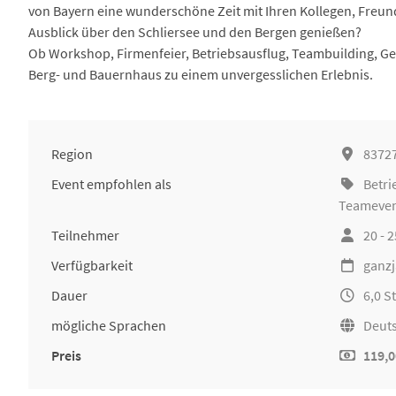
von Bayern eine wunderschöne Zeit mit Ihren Kollegen, Freund
Ausblick über den Schliersee und den Bergen genießen?
Ob Workshop, Firmenfeier, Betriebsausflug, Teambuilding, Ge
Berg- und Bauernhaus zu einem unvergesslichen Erlebnis.
Region
83727
Event empfohlen als
Betri
Teameve
Teilnehmer
20 - 
Verfügbarkeit
ganzj
Dauer
6,0 
mögliche Sprachen
Deuts
Preis
119,0