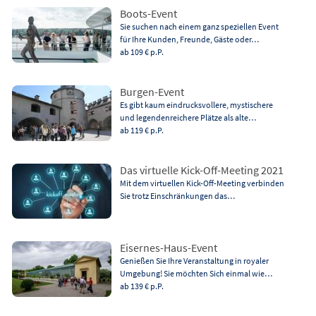
Boots-Event
Sie suchen nach einem ganz speziellen Event
für Ihre Kunden, Freunde, Gäste oder…
ab 109 €
p.P.
Burgen-Event
Es gibt kaum eindrucksvollere, mystischere
und legendenreichere Plätze als alte…
ab 119 €
p.P.
Das virtuelle Kick-Off-Meeting 2021
Mit dem virtuellen Kick-Off-Meeting verbinden
Sie trotz Einschränkungen das…
Eisernes-Haus-Event
Genießen Sie Ihre Veranstaltung in royaler
Umgebung! Sie möchten Sich einmal wie…
ab 139 €
p.P.