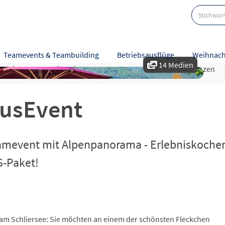
Teamevents & Teambuilding
Betriebsausflüge
Weihnach
14 Medien
tzleistungen
Hinweise
Karte
Bewertungen
Referenzen
ausEvent
amevent mit Alpenpanorama - Erlebniskochen
-Paket!
 am Schliersee: Sie möchten an einem der schönsten Fleckchen