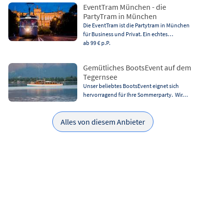
EventTram München - die
PartyTram in München
Die EventTram ist die Partytram in München
für Business und Privat. Ein echtes…
ab 99 €
p.P.
Gemütliches BootsEvent auf dem
Tegernsee
Unser beliebtes BootsEvent eignet sich
hervorragend für Ihre Sommerparty. Wir…
Alles von diesem Anbieter