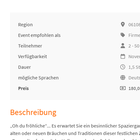
Region
06108
Event empfohlen als
Firm
Teilnehmer
2 - 5
Verfügbarkeit
Nove
Dauer
1,5 
mögliche Sprachen
Deut
Preis
180,0
Beschreibung
„Oh du fröhliche“... Es erwartet Sie ein besinnlicher Spazierg
alten oder neuen Bräuchen und Traditionen dieser festlichen 