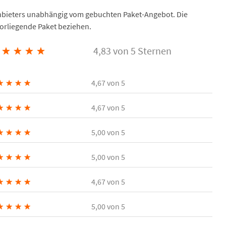
Anbieters unabhängig vom gebuchten Paket-Angebot. Die
vorliegende Paket beziehen.
★
★
★
★
4,83 von 5 Sternen
★
★
★
★
4,67
von 5
★
★
★
★
4,67
von 5
★
★
★
★
5,00
von 5
★
★
★
★
5,00
von 5
★
★
★
★
4,67
von 5
★
★
★
★
5,00
von 5