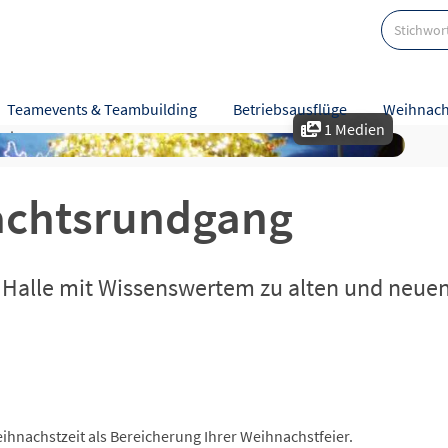
Teamevents & Teambuilding
Betriebsausflüge
Weihnach
1 Medien
eise
Karte
Bewertungen
achtsrundgang
n Halle mit Wissenswertem zu alten und neue
ihnachstzeit als Bereicherung Ihrer Weihnachstfeier.