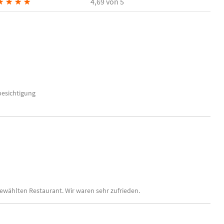
★
★
★
★
4,69
von 5
besichtigung
ewählten Restaurant. Wir waren sehr zufrieden.