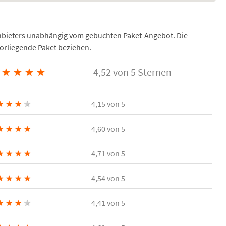
Anbieters unabhängig vom gebuchten Paket-Angebot. Die
vorliegende Paket beziehen.
★
★
★
★
4,52 von 5 Sternen
★
★
★
★
4,15
von 5
★
★
★
★
4,60
von 5
★
★
★
★
4,71
von 5
★
★
★
★
4,54
von 5
★
★
★
★
4,41
von 5