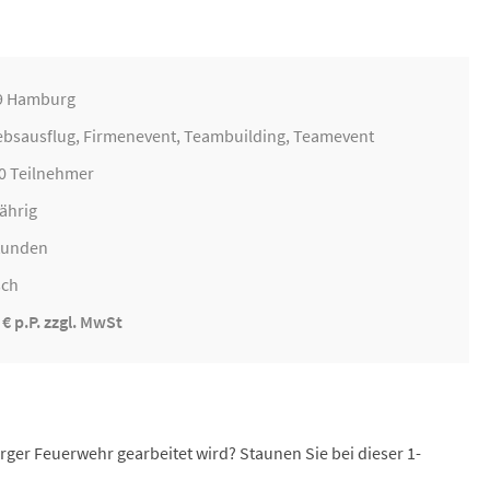
9 Hamburg
ebsausflug
,
Firmenevent
,
Teambuilding
, Teamevent
50 Teilnehmer
ährig
Stunden
sch
 € p.P. zzgl. MwSt
rger Feuerwehr gearbeitet wird? Staunen Sie bei dieser 1-