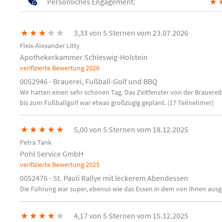
Persönliches Engagement:
★
★
★
★
★
★
3,33 von 5 Sternen vom 23.07.2026
Fleix-Alexander Litty
Apothekerkammer Schleswig-Holstein
verifizierte Bewertung
2026
0052946 - Brauerei, Fußball-Golf und BBQ
Wir hatten einen sehr schönen Tag. Das Zeitfenster von der Brauerei
bis zum Fußballgolf war etwas großzügig geplant. (17 Teilnehmer)
★
★
★
★
★
5,00 von 5 Sternen vom 18.12.2025
Petra Tank
Pohl Service GmbH
verifizierte Bewertung
2025
0052476 - St. Pauli Rallye mit leckerem Abendessen
Die Führung war super, ebenso wie das Essen in dem von Ihnen ausg
★
★
★
★
★
4,17 von 5 Sternen vom 15.12.2025