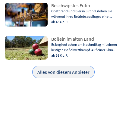
Beschwipstes Eutin
Obstbrand und Bier in Eutin! Erleben Sie
während Ihres Betriebsausfluges eine…
ab 43 €
p.P.
Boßeln im alten Land
Es beginnt schon am Nachmittag mit einem
lustigen Boßelwettkampf. Auf einer 3 km…
ab 58 €
p.P.
Alles von diesem Anbieter