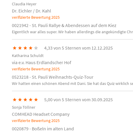
Claudia Heyer
Dr. Eichler / Dr. Kahl
verifizierte Bewertung
2025
0021942 - St. Pauli Rallye & Abendessen auf dem Kiez
Eigentlich war alles super. Wir haben allerdings die angekündigte Ch
★
★
★
★
★
4,33 von 5 Sternen vom 12.12.2025
Katharina Schuldt
via e.v. Haus Erdlandscher Hof
verifizierte Bewertung
2025
0523218 - St. Pauli Weihnachts-Quiz-Tour
Wir hatten einen schönen Abend mit Dani. Sie hat das Quiz wirklich 
★
★
★
★
★
5,00 von 5 Sternen vom 30.09.2025
Sonja Töllner
COMHEAD Headset Company
verifizierte Bewertung
2025
0020879 - Boßeln im alten Land