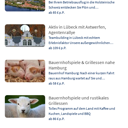
Bei Ihrem Betriebsausflug in die Holsteinische
Schweiz entdecken Sie Plön und…
ab 85 €
p.P.
Aktiv in Lübeck mit Axtwerfen,
Agentenrallye
Teambuilding in Lübeck mit echtem
Erlebnisfaktor Unsere außergewöhnlichen…
ab 109 €
p.P.
Bauernhofspiele & Grillessen nahe
Hamburg
Bauernhof Hamburg: Nach einer kurzen Fahrt
raus aus Hamburg wartet auf Sie und…
ab 58 €
p.P.
Bauernhofspiele und rustikales
Grillessen
Tolles Programm auf dem Land mit Kaffee und
Kuchen, Landspiele und BBQ
ab 86 €
p.P.