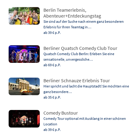
Berlin Teamerlebnis,
Abenteuer+Entdeckungstag
Sie sind auf der Suche nach einem ganz besonderen
Erlebnis für Ihren Teamtag in…
ab 39 €
p.P.
Berliner Quatsch Comedy Club Tour
Quatsch Comedy Club Berlin: Erleben Sie eine
sensationelle, unvergessliche…
ab 69 €
p.P.
Berliner Schnauze Erlebnis Tour
Hier spricht und lacht die Hauptstadt! Sie möchten eine
ganz besondere…
ab 35 €
p.P.
Comedy Bustour
Comedy Tour optional mit Ausklang in einer schönen
Location
ab 39 €
p.P.