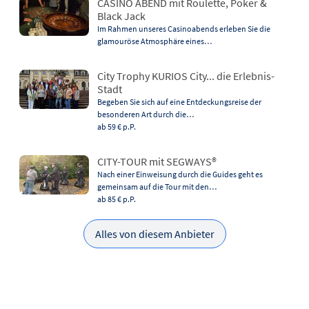
CASINO ABEND mit Roulette, Poker &
Black Jack
Im Rahmen unseres Casinoabends erleben Sie die
glamouröse Atmosphäre eines…
City Trophy KURIOS City... die Erlebnis-
Stadt
Begeben Sie sich auf eine Entdeckungsreise der
besonderen Art durch die…
ab 59 €
p.P.
CITY-TOUR mit SEGWAYS®
Nach einer Einweisung durch die Guides geht es
gemeinsam auf die Tour mit den…
ab 85 €
p.P.
Alles von diesem Anbieter