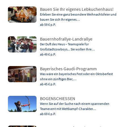
Bauen Sie Ihr eigenes Lebkuchenhaus!
Erleben Sie eine ganz besondere Weihnachtsfeier und
bauen Sie sich Ihr eigenes…
ab 59 €
p.P.
Bauernhofrallye-Landrallye
Der Duft des Heus – Teamspiele für
Großstadtcowboys... Sie wollen Ihre…
ab 49 €
p.P.
Bayerisches Gaudi-Programm
Was wäre ein bayerisches Fest oder ein Oktoberfest
ohne ein zünftiges Bier,…
ab 45 €
p.P.
BOGENSCHIESSEN
Wenn Sie auf der Suche nach einem spannenden
Teamevent mit Wettkampf-Charakter…
ab 69 €
p.P.