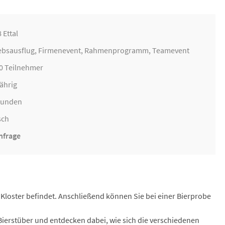
 Ettal
ebsausflug
,
Firmenevent
, Rahmenprogramm, Teamevent
50 Teilnehmer
ährig
Stunden
sch
nfrage
m Kloster befindet. Anschließend können Sie bei einer Bierprobe
ierstüber und entdecken dabei, wie sich die verschiedenen