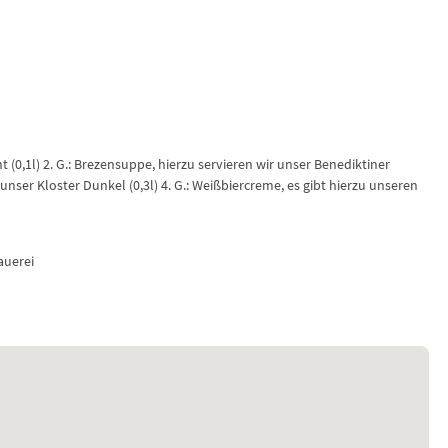
ht (0,1l) 2. G.: Brezensuppe, hierzu servieren wir unser Benediktiner
 unser Kloster Dunkel (0,3l) 4. G.: Weißbiercreme, es gibt hierzu unseren
auerei