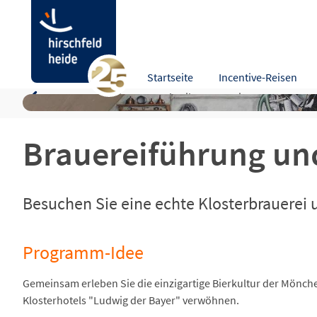
Brauereiführung und Biermenü
Startseite
Incentive-Reisen
Programm-Idee
Beschreibung
Leistungen
Kart
Brauereiführung un
Besuchen Sie eine echte Klosterbrauerei
Programm-Idee
Gemeinsam erleben Sie die einzigartige Bierkultur der Mönche
Klosterhotels "Ludwig der Bayer" verwöhnen.