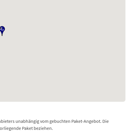
Anbieters unabhängig vom gebuchten Paket-Angebot. Die
vorliegende Paket beziehen.