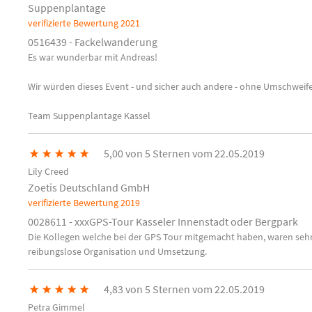
Suppenplantage
verifizierte Bewertung
2021
0516439 - Fackelwanderung
Es war wunderbar mit Andreas!
Wir würden dieses Event - und sicher auch andere - ohne Umschweif
Team Suppenplantage Kassel
★
★
★
★
★
5,00 von 5 Sternen vom 22.05.2019
Lily Creed
Zoetis Deutschland GmbH
verifizierte Bewertung
2019
0028611 - xxxGPS-Tour Kasseler Innenstadt oder Bergpark
Die Kollegen welche bei der GPS Tour mitgemacht haben, waren sehr z
reibungslose Organisation und Umsetzung.
★
★
★
★
★
4,83 von 5 Sternen vom 22.05.2019
Petra Gimmel