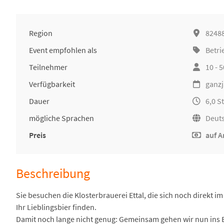
Region
82488
Event empfohlen als
Betri
Teilnehmer
10 - 
Verfügbarkeit
ganzj
Dauer
6,0 
mögliche Sprachen
Deut
Preis
auf A
Beschreibung
Sie besuchen die Klosterbrauerei Ettal, die sich noch direkt i
Ihr Lieblingsbier finden.
Damit noch lange nicht genug: Gemeinsam gehen wir nun ins B