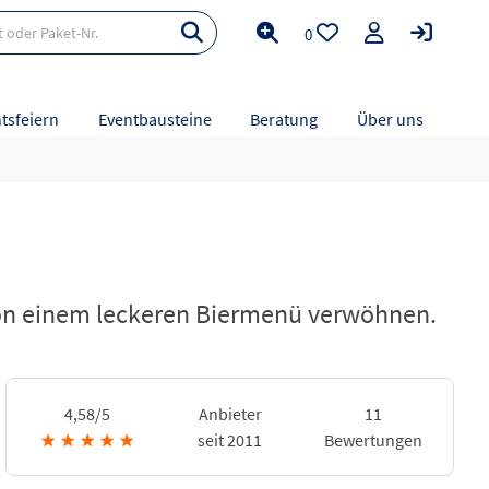
0
tsfeiern
Eventbausteine
Beratung
Über uns
 von einem leckeren Biermenü verwöhnen.
4,58/5
Anbieter
11
★
★
★
★
★
seit 2011
Bewertungen