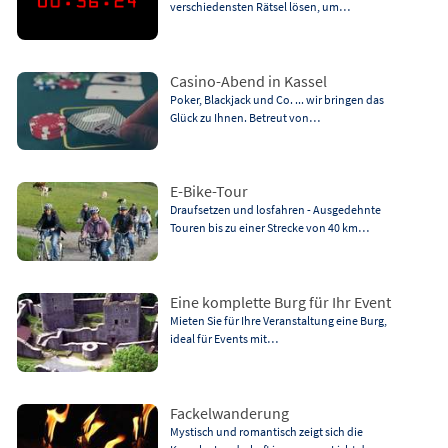
verschiedensten Rätsel lösen, um…
Casino-Abend in Kassel
Poker, Blackjack und Co. ... wir bringen das
Glück zu Ihnen. Betreut von…
E-Bike-Tour
Draufsetzen und losfahren - Ausgedehnte
Touren bis zu einer Strecke von 40 km…
Eine komplette Burg für Ihr Event
Mieten Sie für Ihre Veranstaltung eine Burg,
ideal für Events mit…
Fackelwanderung
Mystisch und romantisch zeigt sich die