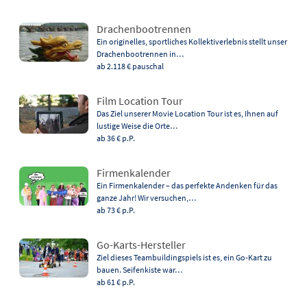
Drachenbootrennen
Ein originelles, sportliches Kollektiverlebnis stellt unser
Drachenbootrennen in…
ab 2.118 €
pauschal
Film Location Tour
Das Ziel unserer Movie Location Tour ist es, Ihnen auf
lustige Weise die Orte…
ab 36 €
p.P.
Firmenkalender
Ein Firmenkalender – das perfekte Andenken für das
ganze Jahr! Wir versuchen,…
ab 73 €
p.P.
Go-Karts-Hersteller
Ziel dieses Teambuildingspiels ist es, ein Go-Kart zu
bauen. Seifenkiste war…
ab 61 €
p.P.