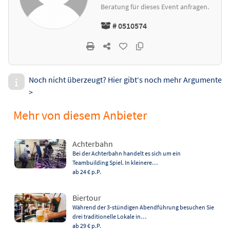
Beratung für dieses Event anfragen.
# 0510574
Noch nicht überzeugt? Hier gibt‘s noch mehr Argumente
>
Mehr von diesem Anbieter
Achterbahn
Bei der Achterbahn handelt es sich um ein
Teambuilding Spiel. In kleinere…
ab 24 €
p.P.
Biertour
Während der 3-stündigen Abendführung besuchen Sie
drei traditionelle Lokale in…
ab 29 €
p.P.