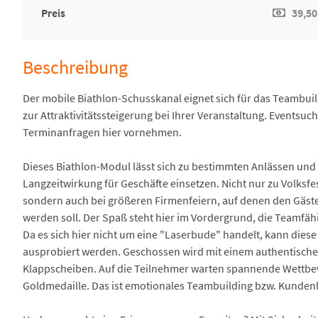
Preis
39,50
Beschreibung
Der mobile Biathlon-Schusskanal eignet sich für das Teambuil
zur Attraktivitätssteigerung bei Ihrer Veranstaltung. Eventsuc
Terminanfragen hier vornehmen.
Dieses Biathlon-Modul lässt sich zu bestimmten Anlässen und E
Langzeitwirkung für Geschäfte einsetzen. Nicht nur zu Volksf
sondern auch bei größeren Firmenfeiern, auf denen den Gäste
werden soll. Der Spaß steht hier im Vordergrund, die Teamfähi
Da es sich hier nicht um eine "Laserbude" handelt, kann dies
ausprobiert werden. Geschossen wird mit einem authentischen
Klappscheiben. Auf die Teilnehmer warten spannende Wettbewe
Goldmedaille. Das ist emotionales Teambuilding bzw. Kundenb