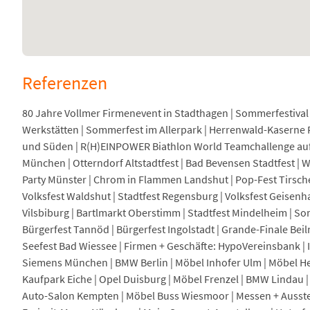
Referenzen
80 Jahre Vollmer Firmenevent in Stadthagen | Sommerfestiva
Werkstätten | Sommerfest im Allerpark | Herrenwald-Kaserne 
und Süden | R(H)EINPOWER Biathlon World Teamchallenge auf S
München | Otterndorf Altstadtfest | Bad Bevensen Stadtfest |
Party Münster | Chrom in Flammen Landshut | Pop-Fest Tirsche
Volksfest Waldshut | Stadtfest Regensburg | Volksfest Geisenha
Vilsbiburg | Bartlmarkt Oberstimm | Stadtfest Mindelheim | S
Bürgerfest Tannöd | Bürgerfest Ingolstadt | Grande-Finale Bei
Seefest Bad Wiessee | Firmen + Geschäfte: HypoVereinsbank | Is
Siemens München | BMW Berlin | Möbel Inhofer Ulm | Möbel Hel
Kaufpark Eiche | Opel Duisburg | Möbel Frenzel | BMW Lindau 
Auto-Salon Kempten | Möbel Buss Wiesmoor | Messen + Ausste