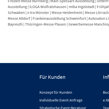
Freizeit-Messe Nürnberg | Main-Spessart-Ausstellung | Unter
Ausstellung | ILOGA Wolfratshausen | miba Ingolstadt | Frühj
Schwaben | x-tra Münster | Messe Heidenheim | Messe Lörrach
Messe Altdorf | Frankenausstellung Schweinfurt | Autosalon 
Bayreuth | Thüringen-Messe Plauen | Gewerbemesse Manchin
Für Kunden
In
Konzept für Kunden
Buc
Individuelle Event-Anfrage
e.N
Strategische Event-Beratung
Tea