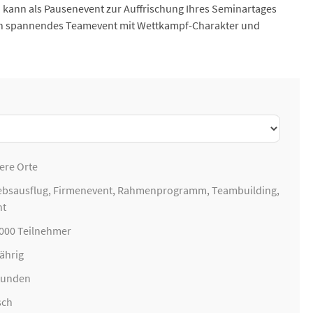
kann als Pausenevent zur Auffrischung Ihres Seminartages
 ein spannendes Teamevent mit Wettkampf-Charakter und
ere Orte
ebsausflug
,
Firmenevent
, Rahmenprogramm,
Teambuilding
,
nt
5000 Teilnehmer
ährig
Stunden
sch