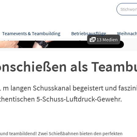
ding
Teamevents & Teambuilding
Betriebsausflüge
Weihnach
13 Medien
tzleistungen
Hinweise
Karte
Referenzen
onschießen als Teamb
m langen Schusskanal begeistert und faszinie
uthentischen 5-Schuss-Luftdruck-Gewehr.
nd und teambildend! Zwei Schießbahnen bieten den perfekten