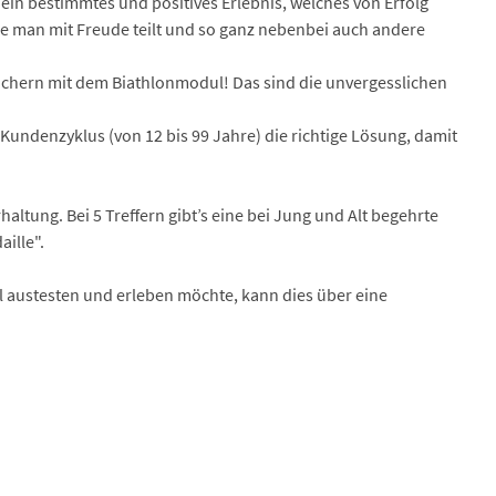
ein bestimmtes und positives Erlebnis, welches von Erfolg
die man mit Freude teilt und so ganz nebenbei auch andere
uchern mit dem Biathlonmodul! Das sind die unvergesslichen
Kundenzyklus (von 12 bis 99 Jahre) die richtige Lösung, damit
ltung. Bei 5 Treffern gibt’s eine bei Jung und Alt begehrte
ille".
al austesten und erleben möchte, kann dies über eine