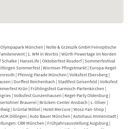
l Olympapark München | Nolte & Grzeszik GmbH Feinoptische
Familenevent | 1. WM in Worbis | Würth Powertage im Norden
chalke | HanseLife | Oktoberfest Rosdorf | Sommerfestival
 Wittingen Sommerfest | Wormser Pfingstmarkt | Europa-Kegel-
nreuth | Pfennig-Parade München | Volksfest Ebersberg |
usen | Dorffest Reichenbach | Stadtfest Geisenfeld | Volksfest
ommerfest Krün | Frühlingsfest Garmisch-Partenkirchen |
lngries | Volksfest Gunzenhausen | Kegel-Party Oldenburg |
erlohner Brauerei | Brücken-Center Ansbach | s. Oliver |
lwig | Grüntal Möbel | Hotel Mercure | Wosz-Fan-Shop |
| AOK Dillingen | Auto Bauer München | Autohaus Immenstadt |
llungen: CBR München | Frühjahrsausstellung Augsburg |