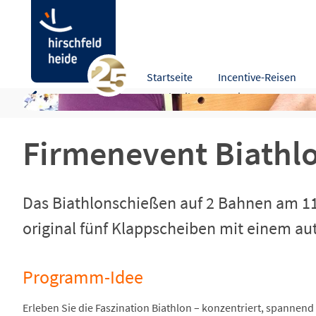
Firmenevent Biathlonschießen als Teambuil
Startseite
Incentive-Reisen
Programm-Idee
Beschreibung
Leistungen
Zusa
Firmenevent Biathl
Das Biathlonschießen auf 2 Bahnen am 11 
original fünf Klappscheiben mit einem a
Programm-Idee
Erleben Sie die Faszination Biathlon – konzentriert, spanne