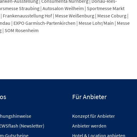
franken-Ausstellung | Consumenta Nürnberg | Donau-Ries-
ahrsmesse Straubing | Autosalon Weilheim | Sportmesse Markt
 | Frankenausstellung Hof | Messe Weißenburg | Messe Coburg |
Lindau | EXPO Garmisch-Partenkirchen | Messe Lohr/Main | Messe
g | SOM Rosenheim
fos
Für Anbieter
hungshinweise
Konzept für Anbieter
EWSflash (Newsletter)
Anbieter werden
m-Gutscheine
Hotel & Location anbieten