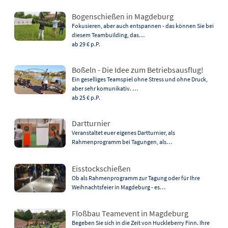
Bogenschießen in Magdeburg
Fokusieren, aber auch entspannen - das können Sie bei
diesem Teambuilding, das…
ab 29 €
p.P.
Boßeln - Die Idee zum Betriebsausflug!
Ein geselliges Teamspiel ohne Stress und ohne Druck,
aber sehr komunikativ. …
ab 25 €
p.P.
Dartturnier
Veranstaltet euer eigenes Dartturnier, als
Rahmenprogramm bei Tagungen, als…
Eisstockschießen
Ob als Rahmenprogramm zur Tagung oder für Ihre
Weihnachtsfeier in Magdeburg - es…
Floßbau Teamevent in Magdeburg
Begeben Sie sich in die Zeit von Huckleberry Finn. Ihre