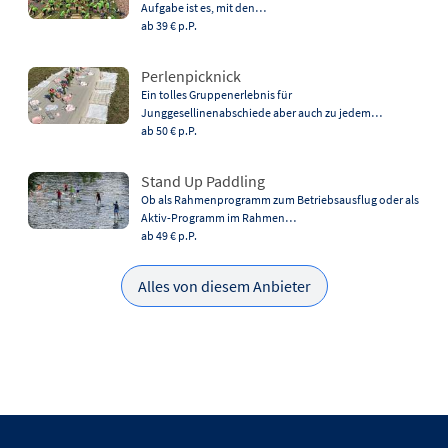
Aufgabe ist es, mit den…
ab 39 €
p.P.
Perlenpicknick
Ein tolles Gruppenerlebnis für
Junggesellinenabschiede aber auch zu jedem…
ab 50 €
p.P.
Stand Up Paddling
Ob als Rahmenprogramm zum Betriebsausflug oder als
Aktiv-Programm im Rahmen…
ab 49 €
p.P.
Alles von diesem Anbieter